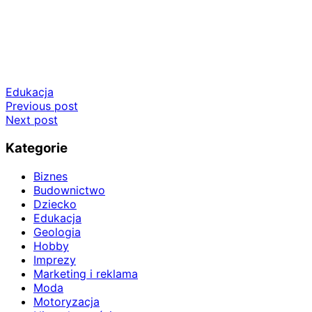
Edukacja
Nawigacja
Previous post
Next post
wpisu
Kategorie
Biznes
Budownictwo
Dziecko
Edukacja
Geologia
Hobby
Imprezy
Marketing i reklama
Moda
Motoryzacja