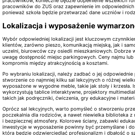
pracowników, konieczne będzie dopełnienie wszelkich f
pracowników do ZUS oraz zapewnienie im odpowiednich
ponieważ szkoła będzie przetwarzać dane uczniów i rod
Lokalizacja i wyposażenie wymarzone
Wybór odpowiedniej lokalizacji jest kluczowym czynniki
klientów, zarówno pieszo, komunikacją miejską, jak i sa
uczelni, biurowców czy osiedli mieszkaniowych. Dobrze 
uwagę dostępność miejsc parkingowych. Ceny najmu lub za
kompromis między atrakcyjnością a kosztami.
Po wybraniu lokalizacji, należy zadbać o jej odpowiedni
stworzenie co najmniej kilku sal lekcyjnych o różnej wie
wyposażone w wygodne meble, takie jak stoły i krzesła.
wykorzystują tablice interaktywne, projektory multimedi
takich jak podręczniki, ćwiczenia, gry edukacyjne i mater
Oprócz sal lekcyjnych, warto pomyśleć o stworzeniu przes
poczekalnia dla rodziców, a nawet niewielka biblioteka z
i bezpiecznej atmosfery. Kolorowe ściany, zabawki eduka
inwestycje w wyposażenie powinny być przemyślane i do
która będzie odzwierciedlać profesjonalizm i dbałość o s