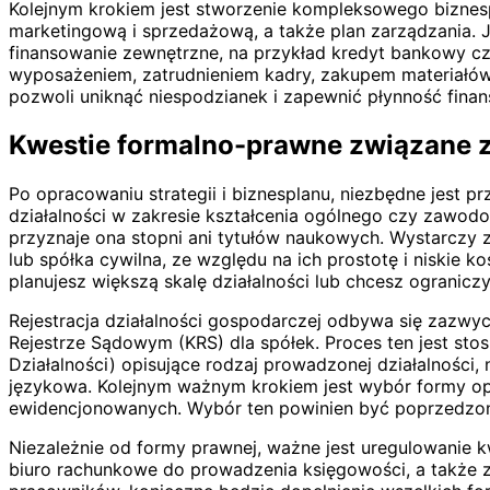
Kolejnym krokiem jest stworzenie kompleksowego biznesp
marketingową i sprzedażową, a także plan zarządzania. Je
finansowanie zewnętrzne, na przykład kredyt bankowy cz
wyposażeniem, zatrudnieniem kadry, zakupem materiałów 
pozwoli uniknąć niespodzianek i zapewnić płynność finan
Kwestie formalno-prawne związane z
Po opracowaniu strategii i biznesplanu, niezbędne jest p
działalności w zakresie kształcenia ogólnego czy zawod
przyznaje ona stopni ani tytułów naukowych. Wystarczy 
lub spółka cywilna, ze względu na ich prostotę i niskie k
planujesz większą skalę działalności lub chcesz ogranic
Rejestracja działalności gospodarczej odbywa się zazwyc
Rejestrze Sądowym (KRS) dla spółek. Proces ten jest st
Działalności) opisujące rodzaj prowadzonej działalności, 
językowa. Kolejnym ważnym krokiem jest wybór formy op
ewidencjonowanych. Wybór ten powinien być poprzedzon
Niezależnie od formy prawnej, ważne jest uregulowanie 
biuro rachunkowe do prowadzenia księgowości, a także za