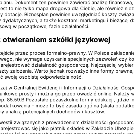
lanu. Dokument ten powinien zawierać analizę finansową,
st to nie tylko mapa drogowa dla Ciebie, ale również niez
y dotacje. Biznesplan powinien uwzględniać koszty związ
dydaktycznych, a także kosztami marketingu i bieżącej 
sową w początkowej fazie działalności.
 otwieraniem szkółki językowej
rzejście przez proces formalno-prawny. W Polsce zakładani
owego, nie wymaga uzyskania specjalnych zezwoleń czy kon
zarejestrować działalność gospodarczą. Najczęściej wybie
oszty założenia. Warto jednak rozważyć inne formy prawne, 
zyć swoją osobistą odpowiedzialność.
zaj w Centralnej Ewidencji i Informacji o Działalności Go
osunkowo prosty i można go przeprowadzić online. Należy 
np. 85.59.B Pozostałe pozaszkolne formy edukacji, gdzie in
odatkowania – może to być zasada ogólna (skala podatkow
y analizą potencjalnych dochodów i kosztów.
kwestii związanych z prowadzeniem działalności gospodar
rejestrować się jako płatnik składek w Zakładzie Ubezpie