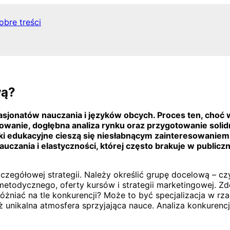
obre treści
wą?
pasjonatów nauczania i języków obcych. Proces ten, choć
nowanie, dogłębna analiza rynku oraz przygotowanie soli
i edukacyjne cieszą się niesłabnącym zainteresowaniem. 
ania i elastyczności, której często brakuje w publiczny
egółowej strategii. Należy określić grupę docelową – czy 
todycznego, oferty kursów i strategii marketingowej. Zde
różniać na tle konkurencji? Może to być specjalizacja w r
 unikalna atmosfera sprzyjająca nauce. Analiza konkurencj