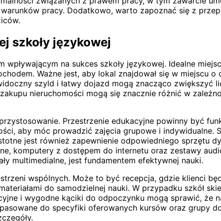
ormalności związanych z prawem pracy, w tym zawarcie u
 warunków pracy. Dodatkowo, warto zapoznać się z prze
ziców.
j szkoły językowej
em wpływającym na sukces szkoły językowej. Idealne miejs
mochodem. Ważne jest, aby lokal znajdował się w miejscu o
widoczny szyld i łatwy dojazd mogą znacząco zwiększyć li
kupu nieruchomości mogą się znacznie różnić w zależności
e przystosowanie. Przestrzenie edukacyjne powinny być fun
lkości, aby móc prowadzić zajęcia grupowe i indywidualne.
 Istotne jest również zapewnienie odpowiedniego sprzętu
alne, komputery z dostępem do internetu oraz zestawy aud
iały multimedialne, jest fundamentem efektywnej nauki.
trzeni wspólnych. Może to być recepcja, gdzie klienci będą
 materiałami do samodzielnej nauki. W przypadku szkół ski
cyjne i wygodne kąciki do odpoczynku mogą sprawić, że na
pasowane do specyfiki oferowanych kursów oraz grupy do
zczegóły.