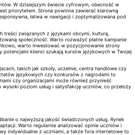
entów. W dzisiejszym świecie cyfrowym, obecność w
 jest priorytetem. Strona powinna zawierać klarowną
a responsywna, łatwa w nawigacji i zoptymalizowana pod
 treści związanych z językami obcymi, kulturą,
ażowaną społeczność. Warto rozważyć płatne kampanie
atkowo, warto inwestować w pozycjonowanie strony
 potencjalni klienci szukają kursów językowych w Twojej
cach, takich jak szkoły, uczelnie, centra handlowe czy
rsztatów językowych czy konkursów z nagrodami to
irmami czy organizacjami może również przynieść
 wysoki poziom usług i satysfakcję uczniów, co przełoży
 dbanie o najwyższą jakość świadczonych usług. Rynek
ptacji. Warto regularnie analizować opinie uczniów i
y indywidualne z uczniami, a także fora internetowe to