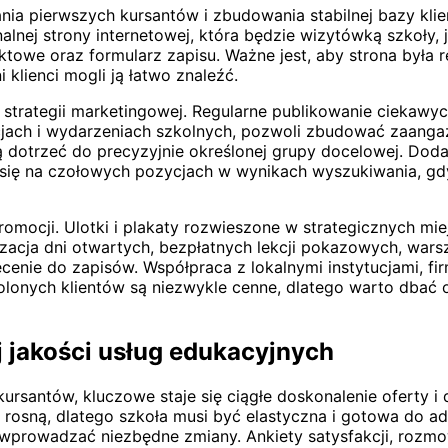
nia pierwszych kursantów i zbudowania stabilnej bazy kli
nalnej strony internetowej, która będzie wizytówką szkoły,
taktowe oraz formularz zapisu. Ważne jest, aby strona był
klienci mogli ją łatwo znaleźć.
strategii marketingowej. Regularne publikowanie ciekawych
jach i wydarzeniach szkolnych, pozwoli zbudować zaang
dotrzeć do precyzyjnie określonej grupy docelowej. Dod
 się na czołowych pozycjach w wynikach wyszukiwania, gdy
ocji. Ulotki i plakaty rozwieszone w strategicznych miejs
nizacja dni otwartych, bezpłatnych lekcji pokazowych, wa
cenie do zapisów. Współpraca z lokalnymi instytucjami, f
lonych klientów są niezwykle cenne, dlatego warto dbać o
j jakości usług edukacyjnych
rsantów, kluczowe staje się ciągłe doskonalenie oferty i
 rosną, dlatego szkoła musi być elastyczna i gotowa do ada
prowadzać niezbędne zmiany. Ankiety satysfakcji, rozmow