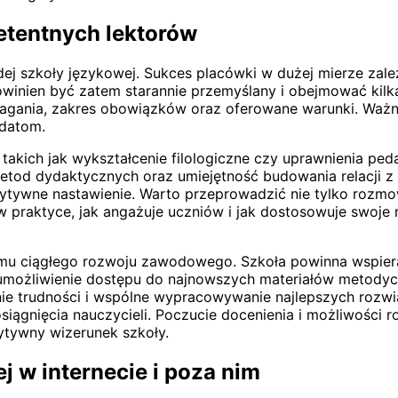
etentnych lektorów
ej szkoły językowej. Sukces placówki w dużej mierze zależ
 powinien być zatem starannie przemyślany i obejmować ki
magania, zakres obowiązków oraz oferowane warunki. Ważne 
ydatom.
, takich jak wykształcenie filologiczne czy uprawnienia p
od dydaktycznych oraz umiejętność budowania relacji z u
zytywne nastawienie. Warto przeprowadzić nie tylko rozmow
 praktyce, jak angażuje uczniów i jak dostosowuje swoje
temu ciągłego rozwoju zawodowego. Szkoła powinna wspiera
 umożliwienie dostępu do najnowszych materiałów metodycz
e trudności i wspólne wypracowywanie najlepszych rozwi
iągnięcia nauczycieli. Poczucie docenienia i możliwości 
ytywny wizerunek szkoły.
j w internecie i poza nim