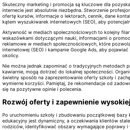
Skuteczny marketing i promocja są kluczowe dla pozyska
internecie jest absolutnie niezbędna. Stworzenie profesjo
ofertę kursów, informacje o lektorach, cennik, dane kon
kątem wyszukiwarek internetowych (SEO), aby potencjalni 
Aktywność w mediach społecznościowych to kolejny filar 
wskazówkami dotyczącymi nauki, informacjami o promoc
reklamowe w mediach społecznościowych, które pozwolą 
internetowej (SEO) i kampanie Google Ads, aby pojawiać
okolicy.
Nie można jednak zapominać o tradycyjnych metodach prom
kawiarnie, mogą dotrzeć do lokalnej społeczności. Orga
świetny sposób na zaprezentowanie oferty szkoły i zachę
wymierne korzyści. Pamiętaj, że rekomendacje od zadowo
się na pozytywne opinie i polecenia.
Rozwój oferty i zapewnienie wysokie
Po uruchomieniu szkoły i zbudowaniu początkowej bazy ku
edukacyjny jest dynamiczny, a oczekiwania klientów stale
rodziców, identyfikować obszary wymagające poprawy i w