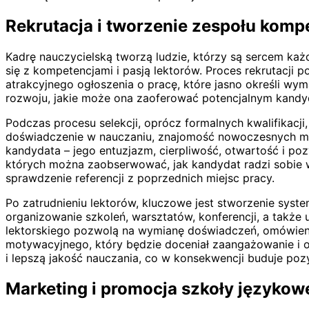
Rekrutacja i tworzenie zespołu komp
Kadrę nauczycielską tworzą ludzie, którzy są sercem każd
się z kompetencjami i pasją lektorów. Proces rekrutacji
atrakcyjnego ogłoszenia o pracę, które jasno określi wy
rozwoju, jakie może ona zaoferować potencjalnym kand
Podczas procesu selekcji, oprócz formalnych kwalifikacji
doświadczenie w nauczaniu, znajomość nowoczesnych met
kandydata – jego entuzjazm, cierpliwość, otwartość i po
których można zaobserwować, jak kandydat radzi sobie w
sprawdzenie referencji z poprzednich miejsc pracy.
Po zatrudnieniu lektorów, kluczowe jest stworzenie sys
organizowanie szkoleń, warsztatów, konferencji, a także
lektorskiego pozwolą na wymianę doświadczeń, omówieni
motywacyjnego, który będzie doceniał zaangażowanie i os
i lepszą jakość nauczania, co w konsekwencji buduje poz
Marketing i promocja szkoły językowe