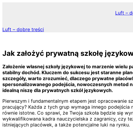
Skip
to
Luft – d
content
Luft – dobre treści
Jak założyć prywatną szkołę języko
Założenie własnej szkoły językowej to marzenie wielu 
stabilny dochód. Kluczem do sukcesu jest staranne pla
szczegóły, warto zrozumieć, dlaczego prywatne placówk
spersonalizowanego podejścia, nowoczesnych metod naucz
idealną niszę dla prywatnych szkół językowych.
Pierwszym i fundamentalnym etapem jest opracowanie szcz
pracujący? Każda z tych grup wymaga innego podejścia me
równie istotne. Co sprawi, że Twoja szkoła będzie się wy
wykwalifikowana kadra nauczycielska z zagranicy, czy też
istniejących placówek, a także potencjalne luki na rynku.