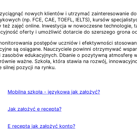
 przyciągnąć nowych klientów i utrzymać zainteresowani
wych (np. FCE, CAE, TOEFL, IELTS), kursów specjalistycz
też zajęć online. Inwestycja w nowoczesne technologie, ta
cyjność oferty i umożliwić dotarcie do szerszego grona o
monitorowania postępów uczniów i efektywności stosowan
acyjne są osiągane. Nauczyciele powinni otrzymywać wspa
 zasobów edukacyjnych. Dbanie o pozytywną atmosferę w s
t równie ważne. Szkoła, która stawia na rozwój, innowacyj
silnej pozycji na rynku.
Mobilna szkoła - językowa jak założyć?
Jak założyć e recepta?
E recepta jak założyć konto?