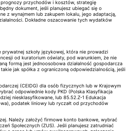
 prognozy przychodów i kosztów, strategię
będny dokument, jeśli planujesz ubiegać się o
ane z wynajmem lub zakupem lokalu, jego adaptacją,
działalności. Dokładne oszacowanie tych wydatków
e prywatnej szkoły językowej, która nie prowadzi
cesji od kuratorium oświaty, pod warunkiem, że nie
raną formą jest jednoosobowa działalność gospodarcza
takie jak spółka z ograniczoną odpowiedzialnością, jeśli
spodarczej (CEIDG) dla osób fizycznych lub w Krajowym
wybrać odpowiednie kody PKD (Polska Klasyfikacja
dziej niesklasyfikowane, lub 85.52.Z-1 Edukacja
a), podatek liniowy lub ryczałt od przychodów
czej. Należy założyć firmowe konto bankowe, wybrać
czeń Społecznych (ZUS). Jeśli planujesz zatrudniać