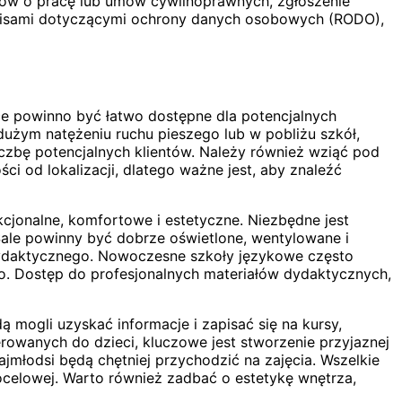
mów o pracę lub umów cywilnoprawnych, zgłoszenie
pisami dotyczącymi ochrony danych osobowych (RODO),
ce powinno być łatwo dostępne dla potencjalnych
 dużym natężeniu ruchu pieszego lub w pobliżu szkół,
czbę potencjalnych klientów. Należy również wziąć pod
 od lokalizacji, dlatego ważne jest, aby znaleźć
kcjonalne, komfortowe i estetyczne. Niezbędne jest
 Sale powinny być dobrze oświetlone, wentylowane i
 dydaktycznego. Nowoczesne szkoły językowe często
io. Dostęp do profesjonalnych materiałów dydaktycznych,
 mogli uzyskać informacje i zapisać się na kursy,
erowanych do dzieci, kluczowe jest stworzenie przyjaznej
jmłodsi będą chętniej przychodzić na zajęcia. Wszelkie
celowej. Warto również zadbać o estetykę wnętrza,