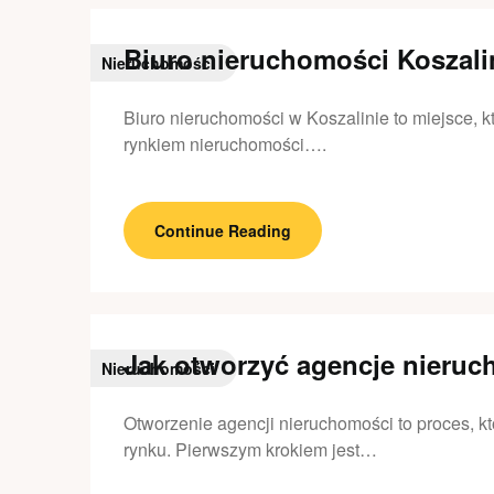
Biuro nieruchomości Koszali
Nieruchomości
Biuro nieruchomości w Koszalinie to miejsce, k
rynkiem nieruchomości….
Continue Reading
Jak otworzyć agencje nieru
Nieruchomości
Otworzenie agencji nieruchomości to proces, 
rynku. Pierwszym krokiem jest…