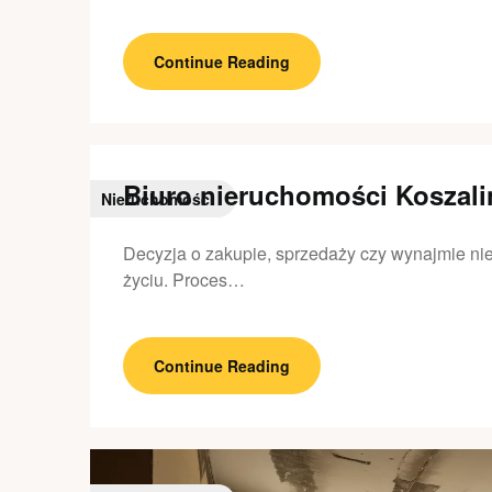
Continue Reading
Biuro nieruchomości Koszali
Nieruchomości
Decyzja o zakupie, sprzedaży czy wynajmie ni
życiu. Proces…
Continue Reading