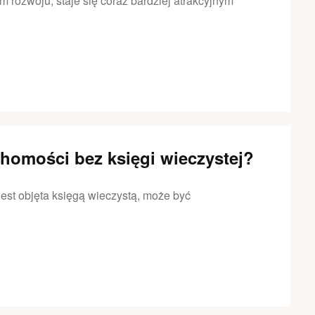
ym rozwoju, staje się coraz bardziej atrakcyjnym
uchomości bez księgi wieczystej?
jest objęta księgą wieczystą, może być