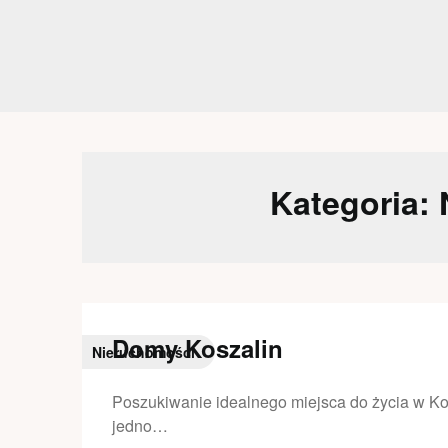
Skip
to
content
Kategoria:
Domy Koszalin
Nieruchomości
Poszukiwanie idealnego miejsca do życia w Kosz
jedno…