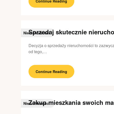
Continue Reading
Sprzedaj skutecznie nieruc
Nieruchomości
Decyzja o sprzedaży nieruchomości to zazwycz
od tego,…
Continue Reading
Zakup mieszkania swoich ma
Nieruchomości