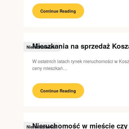
Continue Reading
Mieszkania na sprzedaż Kosz
Nieruchomości
W ostatnich latach rynek nieruchomości w Kosz
ceny mieszkań…
Continue Reading
Nieruchomość w mieście czy 
Nieruchomości