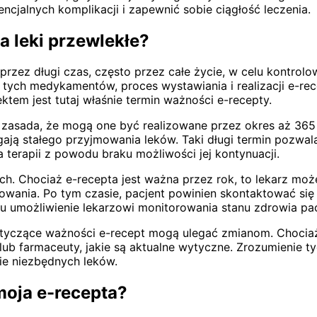
encjalnych komplikacji i zapewnić sobie ciągłość leczenia.
a leki przewlekłe?
e przez długi czas, często przez całe życie, w celu kontrol
 tych medykamentów, proces wystawiania i realizacji e-re
tem jest tutaj właśnie termin ważności e-recepty.
e zasada, że mogą one być realizowane przez okres aż 365 
ają stałego przyjmowania leków. Taki długi termin pozwal
a terapii z powodu braku możliwości jej kontynuacji.
. Chociaż e-recepta jest ważna przez rok, to lekarz może p
wania. Po tym czasie, pacjent powinien skontaktować się z
 umożliwienie lekarzowi monitorowania stanu zdrowia pacje
tyczące ważności e-recept mogą ulegać zmianom. Chociaż
ub farmaceuty, jakie są aktualne wytyczne. Zrozumienie ty
nie niezbędnych leków.
moja e-recepta?