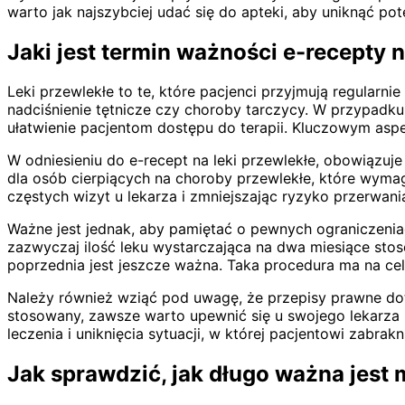
warto jak najszybciej udać się do apteki, aby uniknąć pot
Jaki jest termin ważności e-recepty n
Leki przewlekłe to te, które pacjenci przyjmują regularni
nadciśnienie tętnicze czy choroby tarczycy. W przypadku
ułatwienie pacjentom dostępu do terapii. Kluczowym aspek
W odniesieniu do e-recept na leki przewlekłe, obowiązuj
dla osób cierpiących na choroby przewlekłe, które wymag
częstych wizyt u lekarza i zmniejszając ryzyko przerwani
Ważne jest jednak, aby pamiętać o pewnych ograniczeniach
zazwyczaj ilość leku wystarczająca na dwa miesiące stoso
poprzednia jest jeszcze ważna. Taka procedura ma na celu
Należy również wziąć pod uwagę, że przepisy prawne do
stosowany, zawsze warto upewnić się u swojego lekarza l
leczenia i uniknięcia sytuacji, w której pacjentowi zabrak
Jak sprawdzić, jak długo ważna jest 