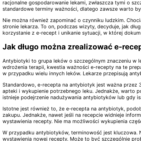
racjonalne gospodarowanie lekami, zwłaszcza tymi o sz
standardowe terminy ważności, dlatego zawsze warto by
Nie można również zapominać o czynniku ludzkim. Chocia
stronie lekarza. To on, podczas wizyty, decyduje, jak dł
korzystanie z e-recept i unikanie sytuacji, w której dok
Jak długo można zrealizować e-recep
Antybiotyki to grupa leków o szczególnym znaczeniu w l
wdrożenia terapii, kwestia ważności e-recepty na te prepa
w przypadku wielu innych leków. Lekarze przepisują antyb
Standardowo, e-recepta na antybiotyk jest ważna przez 30
apteki i wykupienie potrzebnego leku. Jednakże, warto 
istnieje podejrzenie nadużywania antybiotyków lub gdy ist
Istotne jest również to, że e-recepta na antybiotyk, po
zakupu. Jednakże, nawet jeśli na recepcie widnieje info
wystawienia recepty. Nie ma możliwości wykupienia części 
W przypadku antybiotyków, terminowość jest kluczowa. 
wystawienia nowej recepty. Może to być szczególnie pro