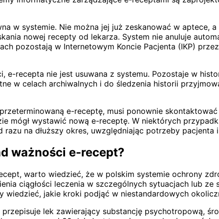
ywna w systemie. Nie można jej już zeskanować w aptece, a
kania nowej recepty od lekarza. System nie anuluje automa
ach pozostają w Internetowym Koncie Pacjenta (IKP) przez 
 e-recepta nie jest usuwana z systemu. Pozostaje w histori
atne w celach archiwalnych i do śledzenia historii przyj
ą przeterminowaną e-receptę, musi ponownie skontaktować 
dzie mógł wystawić nową e-receptę. W niektórych przypadk
 razu na dłuższy okres, uwzględniając potrzeby pacjenta i
ad ważności e-recept?
-recept, warto wiedzieć, że w polskim systemie ochrony z
enia ciągłości leczenia w szczególnych sytuacjach lub ze 
y wiedzieć, jakie kroki podjąć w niestandardowych okolicz
przepisuje lek zawierający substancję psychotropową, śro