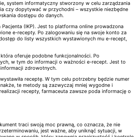
ie, system informatyczny stworzony w celu zarządzania
enia czy dopytywać w przychodni – wszystkie niezbędne
zyskania dostępu do danych.
Pacjenta (IKP). Jest to platforma online prowadzona
one e-recepty. Po zalogowaniu się na swoje konto za
dostęp do listy wszystkich wystawionych mu e-recept,
 która oferuje podobne funkcjonalności. Po
ych, w tym do informacji o ważności e-recept. Jest to
 informacji zdrowotnych.
 wystawiła receptę. W tym celu potrzebny będzie numer
ednakże, te metody są zazwyczaj mniej wygodne i
realizacji recepty, farmaceuta zawsze poda informację o
okument traci swoją moc prawną, co oznacza, że nie
rzeterminowaniu, jest ważne, aby uniknąć sytuacji, w
owane w sposób, który zapewnia przejrzystość i kontrolę