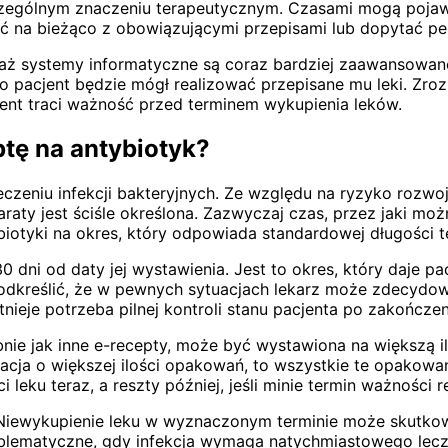
czególnym znaczeniu terapeutycznym. Czasami mogą pojawi
ć na bieżąco z obowiązującymi przepisami lub dopytać pe
ż systemy informatyczne są coraz bardziej zaawansowane,
ugo pacjent będzie mógł realizować przepisane mu leki. Zr
ument traci ważność przed terminem wykupienia leków.
tę na antybiotyk?
eczeniu infekcji bakteryjnych. Ze względu na ryzyko rozw
raty jest ściśle określona. Zazwyczaj czas, przez jaki moż
iotyki na okres, który odpowiada standardowej długości ter
 dni od daty jej wystawienia. Jest to okres, który daje p
podkreślić, że w pewnych sytuacjach lekarz może zdecydow
nieje potrzeba pilnej kontroli stanu pacjenta po zakończeni
dobnie jak inne e-recepty, może być wystawiona na większą
rmacja o większej ilości opakowań, to wszystkie te opakow
leku teraz, a reszty później, jeśli minie termin ważności r
Niewykupienie leku w wyznaczonym terminie może skutkow
blematyczne, gdy infekcja wymaga natychmiastowego lecze