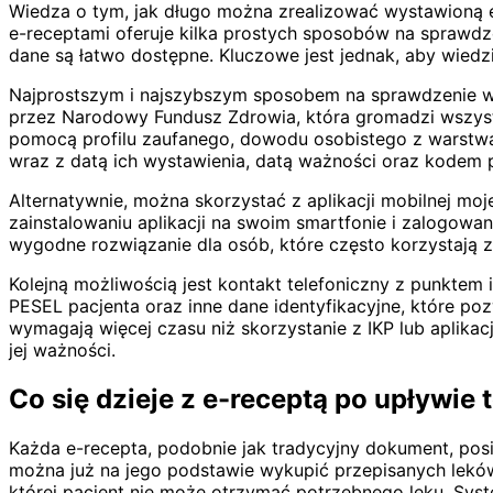
Wiedza o tym, jak długo można zrealizować wystawioną e
e-receptami oferuje kilka prostych sposobów na sprawdze
dane są łatwo dostępne. Kluczowe jest jednak, aby wiedzi
Najprostszym i najszybszym sposobem na sprawdzenie waż
przez Narodowy Fundusz Zdrowia, która gromadzi wszystk
pomocą profilu zaufanego, dowodu osobistego z warstwą 
wraz z datą ich wystawienia, datą ważności oraz kodem p
Alternatywnie, można skorzystać z aplikacji mobilnej moj
zainstalowaniu aplikacji na swoim smartfonie i zalogowa
wygodne rozwiązanie dla osób, które często korzystają 
Kolejną możliwością jest kontakt telefoniczny z punktem
PESEL pacjenta oraz inne dane identyfikacyjne, które po
wymagają więcej czasu niż skorzystanie z IKP lub aplikac
jej ważności.
Co się dzieje z e-receptą po upływie
Każda e-recepta, podobnie jak tradycyjny dokument, pos
można już na jego podstawie wykupić przepisanych leków. 
której pacjent nie może otrzymać potrzebnego leku. Sys