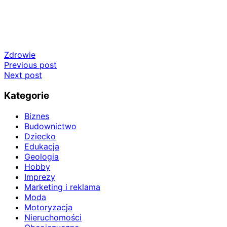
Zdrowie
Nawigacja
Previous post
Next post
wpisu
Kategorie
Biznes
Budownictwo
Dziecko
Edukacja
Geologia
Hobby
Imprezy
Marketing i reklama
Moda
Motoryzacja
Nieruchomości