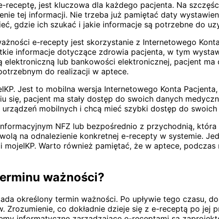
-receptę, jest kluczowa dla każdego pacjenta. Na szczęśc
nie tej informacji. Nie trzeba już pamiętać daty wystawi
eć, gdzie ich szukać i jakie informacje są potrzebne do u
ności e-recepty jest skorzystanie z Internetowego Konta 
ie informacje dotyczące zdrowia pacjenta, w tym wystawi
elektroniczną lub bankowości elektronicznej, pacjent ma 
otrzebnym do realizacji w aptece.
eIKP. Jest to mobilna wersja Internetowego Konta Pacjenta,
niu się, pacjent ma stały dostęp do swoich danych medyczn
z urządzeń mobilnych i chcą mieć szybki dostęp do swoich
 informacyjnym NFZ lub bezpośrednio z przychodnią, która
zwolą na odnalezienie konkretnej e-recepty w systemie. J
ji mojeIKP. Warto również pamiętać, że w aptece, podczas 
 terminu ważności?
iada określony termin ważności. Po upływie tego czasu, d
Zrozumienie, co dokładnie dzieje się z e-receptą po jej p
temy informatyczne zarządzające e-receptami są zaprojekt