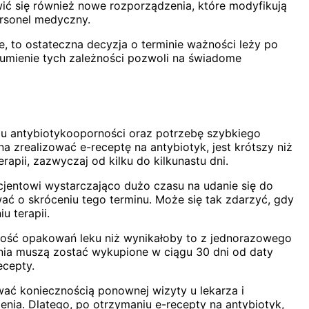
ć się również nowe rozporządzenia, które modyfikują
rsonel medyczny.
 to ostateczna decyzja o terminie ważności leży po
ozumienie tych zależności pozwoli na świadome
oju antybiotykooporności oraz potrzebę szybkiego
na zrealizować e-receptę na antybiotyk, jest krótszy niż
apii, zazwyczaj od kilku do kilkunastu dni.
acjentowi wystarczająco dużo czasu na udanie się do
ać o skróceniu tego terminu. Może się tak zdarzyć, gdy
u terapii.
 ilość opakowań leku niż wynikałoby to z jednorazowego
ania muszą zostać wykupione w ciągu 30 dni od daty
ecepty.
ać koniecznością ponownej wizyty u lekarza i
nia. Dlatego, po otrzymaniu e-recepty na antybiotyk,