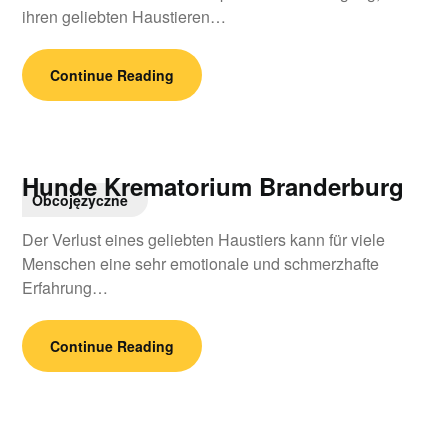
ihren geliebten Haustieren…
Continue Reading
Hunde Krematorium Branderburg
Obcojęzyczne
Der Verlust eines geliebten Haustiers kann für viele
Menschen eine sehr emotionale und schmerzhafte
Erfahrung…
Continue Reading