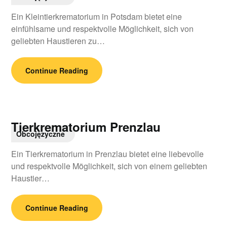
Ein Kleintierkrematorium in Potsdam bietet eine
einfühlsame und respektvolle Möglichkeit, sich von
geliebten Haustieren zu…
Continue Reading
Tierkrematorium Prenzlau
Obcojęzyczne
Ein Tierkrematorium in Prenzlau bietet eine liebevolle
und respektvolle Möglichkeit, sich von einem geliebten
Haustier…
Continue Reading