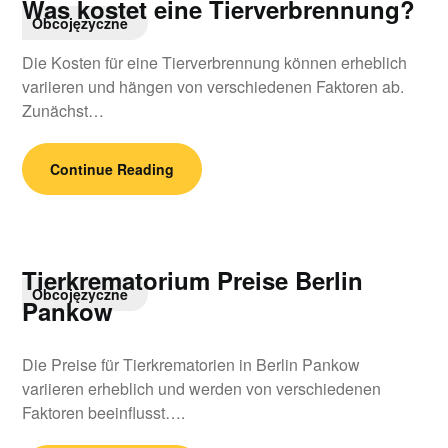
Was kostet eine Tierverbrennung?
Obcojęzyczne
Die Kosten für eine Tierverbrennung können erheblich
variieren und hängen von verschiedenen Faktoren ab.
Zunächst…
Continue Reading
Tierkrematorium Preise Berlin
Obcojęzyczne
Pankow
Die Preise für Tierkrematorien in Berlin Pankow
variieren erheblich und werden von verschiedenen
Faktoren beeinflusst….