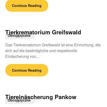
Continue Reading
Tierkrematorium Greifswald
Obcojęzyczne
Das Tierkrematorium Greifswald ist eine Einrichtung, die
sich auf die bestmögliche und respektvolle
Einäscherung von…
Continue Reading
Tiereinäscherung Pankow
Obcojęzyczne