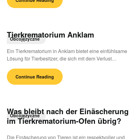
Continue Reading
Tierkrematorium Anklam
Obcojęzyczne
Ein Tierkrematorium in Anklam bietet eine einfühlsame
Lösung für Tierbesitzer, die sich mit dem Verlust…
Continue Reading
Was bleibt nach der Einäscherung
Obcojęzyczne
im Tierkrematorium-Ofen übrig?
Die Einäscherung von Tieren ist ein respektvoller und