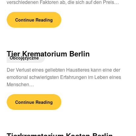
verschiedenen Faktoren ab, die sich auf den Preis…
Continue Reading
Tier Krematorium Berlin
Obcojęzyczne
Der Verlust eines geliebten Haustieres kann eine der
emotional schwierigsten Erfahrungen im Leben eines
Menschen…
Continue Reading
Tierkrematorium Kosten Berlin