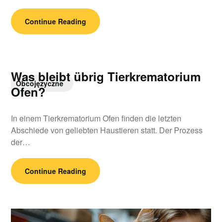
Continue Reading
Was bleibt übrig Tierkrematorium
Obcojęzyczne
Ofen?
In einem Tierkrematorium Ofen finden die letzten
Abschiede von geliebten Haustieren statt. Der Prozess
der…
Continue Reading