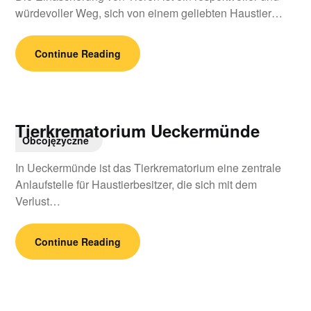
würdevoller Weg, sich von einem geliebten Haustier…
Continue Reading
Tierkrematorium Ueckermünde
Obcojęzyczne
In Ueckermünde ist das Tierkrematorium eine zentrale
Anlaufstelle für Haustierbesitzer, die sich mit dem
Verlust…
Continue Reading