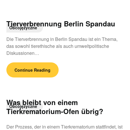
Tierverbrennung Berlin Spandau
Obcojęzyczne
Die Tierverbrennung in Berlin Spandau ist ein Thema,
das sowohl tierethische als auch umweltpolitische
Diskussionen…
Continue Reading
Was bleibt von einem
Obcojęzyczne
Tierkrematorium-Ofen übrig?
Der Prozess, der in einem Tierkrematorium stattfindet, ist