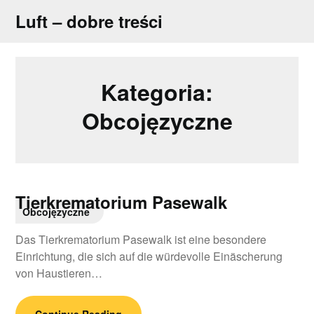
Skip
Luft – dobre treści
to
content
Kategoria:
Obcojęzyczne
Tierkrematorium Pasewalk
Obcojęzyczne
Das Tierkrematorium Pasewalk ist eine besondere
Einrichtung, die sich auf die würdevolle Einäscherung
von Haustieren…