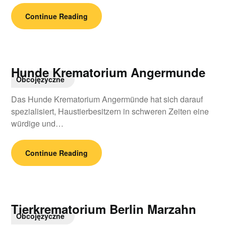
Continue Reading
Hunde Krematorium Angermunde
Obcojęzyczne
Das Hunde Krematorium Angermünde hat sich darauf
spezialisiert, Haustierbesitzern in schweren Zeiten eine
würdige und…
Continue Reading
Tierkrematorium Berlin Marzahn
Obcojęzyczne