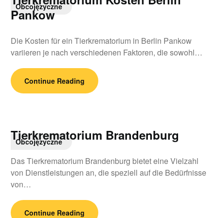
Obcojęzyczne
Pankow
Die Kosten für ein Tierkrematorium in Berlin Pankow
variieren je nach verschiedenen Faktoren, die sowohl…
Continue Reading
Tierkrematorium Brandenburg
Obcojęzyczne
Das Tierkrematorium Brandenburg bietet eine Vielzahl
von Dienstleistungen an, die speziell auf die Bedürfnisse
von…
Continue Reading