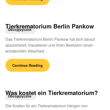
Tierkrematorium Berlin Pankow
Obcojęzyczne
Das Tierkrematorium Berlin Pankow hat sich darauf
spezialisiert, Haustieren und ihren Besitzern einen
würdevollen Abschied…
Continue Reading
Was kostet ein Tierkrematorium?
Obcojęzyczne
Die Kosten für ein Tierkrematorium hängen von