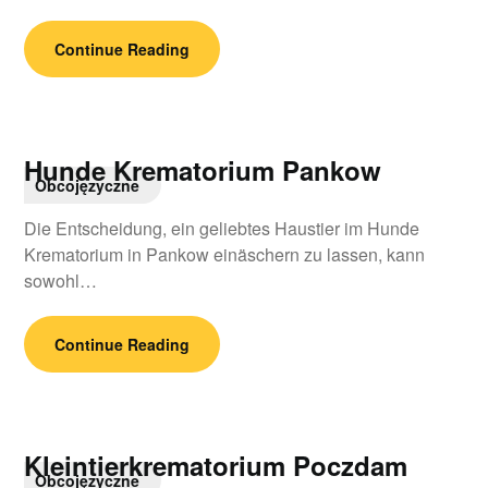
Continue Reading
Hunde Krematorium Pankow
Obcojęzyczne
Die Entscheidung, ein geliebtes Haustier im Hunde
Krematorium in Pankow einäschern zu lassen, kann
sowohl…
Continue Reading
Kleintierkrematorium Poczdam
Obcojęzyczne