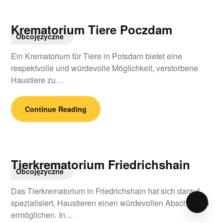
Krematorium Tiere Poczdam
Obcojęzyczne
Ein Krematorium für Tiere in Potsdam bietet eine
respektvolle und würdevolle Möglichkeit, verstorbene
Haustiere zu…
Continue Reading
Tierkrematorium Friedrichshain
Obcojęzyczne
Das Tierkrematorium in Friedrichshain hat sich darauf
spezialisiert, Haustieren einen würdevollen Abschied zu
ermöglichen. In…