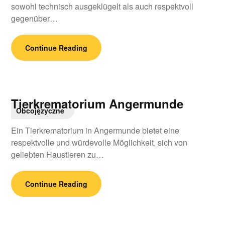
sowohl technisch ausgeklügelt als auch respektvoll
gegenüber…
Continue Reading
Tierkrematorium Angermunde
Obcojęzyczne
Ein Tierkrematorium in Angermunde bietet eine
respektvolle und würdevolle Möglichkeit, sich von
geliebten Haustieren zu…
Continue Reading