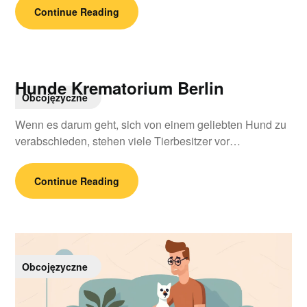
Continue Reading
Hunde Krematorium Berlin
Obcojęzyczne
Wenn es darum geht, sich von einem geliebten Hund zu
verabschieden, stehen viele Tierbesitzer vor…
Continue Reading
Obcojęzyczne