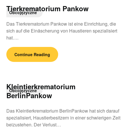
Tierkrematorium Pankow
Obcojęzyczne
Das Tierkrematorium Pankow ist eine Einrichtung, die
sich auf die Einäscherung von Haustieren spezialisiert
hat….
Continue Reading
Kleintierkrematorium
Obcojęzyczne
BerlinPankow
Das Kleintierkrematorium BerlinPankow hat sich darauf
spezialisiert, Haustierbesitzern in einer schwierigen Zeit
beizustehen. Der Verlust…