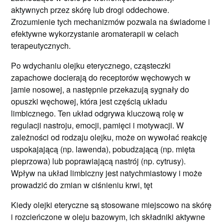
aktywnych przez skórę lub drogi oddechowe.
Zrozumienie tych mechanizmów pozwala na świadome i
efektywne wykorzystanie aromaterapii w celach
terapeutycznych.
Po wdychaniu olejku eterycznego, cząsteczki
zapachowe docierają do receptorów węchowych w
jamie nosowej, a następnie przekazują sygnały do
opuszki węchowej, która jest częścią układu
limbicznego. Ten układ odgrywa kluczową rolę w
regulacji nastroju, emocji, pamięci i motywacji. W
zależności od rodzaju olejku, może on wywołać reakcję
uspokajającą (np. lawenda), pobudzającą (np. mięta
pieprzowa) lub poprawiającą nastrój (np. cytrusy).
Wpływ na układ limbiczny jest natychmiastowy i może
prowadzić do zmian w ciśnieniu krwi, tęt
Kiedy olejki eteryczne są stosowane miejscowo na skórę
i rozcieńczone w oleju bazowym, ich składniki aktywne