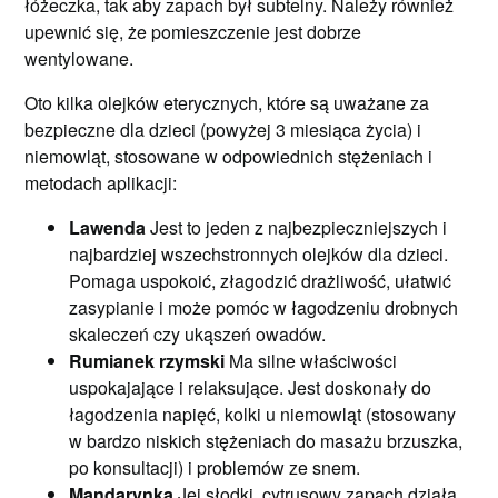
łóżeczka, tak aby zapach był subtelny. Należy również
upewnić się, że pomieszczenie jest dobrze
wentylowane.
Oto kilka olejków eterycznych, które są uważane za
bezpieczne dla dzieci (powyżej 3 miesiąca życia) i
niemowląt, stosowane w odpowiednich stężeniach i
metodach aplikacji:
Lawenda
Jest to jeden z najbezpieczniejszych i
najbardziej wszechstronnych olejków dla dzieci.
Pomaga uspokoić, złagodzić drażliwość, ułatwić
zasypianie i może pomóc w łagodzeniu drobnych
skaleczeń czy ukąszeń owadów.
Rumianek rzymski
Ma silne właściwości
uspokajające i relaksujące. Jest doskonały do
łagodzenia napięć, kolki u niemowląt (stosowany
w bardzo niskich stężeniach do masażu brzuszka,
po konsultacji) i problemów ze snem.
Mandarynka
Jej słodki, cytrusowy zapach działa