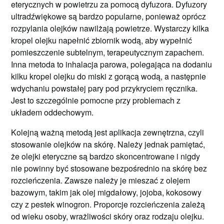
eterycznych w powietrzu za pomocą dyfuzora. Dyfuzory
ultradźwiękowe są bardzo popularne, ponieważ oprócz
rozpylania olejków nawilżają powietrze. Wystarczy kilka
kropel olejku napełnić zbiornik wodą, aby wypełnić
pomieszczenie subtelnym, terapeutycznym zapachem.
Inna metoda to inhalacja parowa, polegająca na dodaniu
kilku kropel olejku do miski z gorącą wodą, a następnie
wdychaniu powstałej pary pod przykryciem ręcznika.
Jest to szczególnie pomocne przy problemach z
układem oddechowym.
Kolejną ważną metodą jest aplikacja zewnętrzna, czyli
stosowanie olejków na skórę. Należy jednak pamiętać,
że olejki eteryczne są bardzo skoncentrowane i nigdy
nie powinny być stosowane bezpośrednio na skórę bez
rozcieńczenia. Zawsze należy je mieszać z olejem
bazowym, takim jak olej migdałowy, jojoba, kokosowy
czy z pestek winogron. Proporcje rozcieńczenia zależą
od wieku osoby, wrażliwości skóry oraz rodzaju olejku.