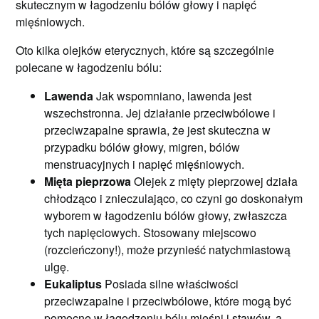
skutecznym w łagodzeniu bólów głowy i napięć
mięśniowych.
Oto kilka olejków eterycznych, które są szczególnie
polecane w łagodzeniu bólu:
Lawenda
Jak wspomniano, lawenda jest
wszechstronna. Jej działanie przeciwbólowe i
przeciwzapalne sprawia, że jest skuteczna w
przypadku bólów głowy, migren, bólów
menstruacyjnych i napięć mięśniowych.
Mięta pieprzowa
Olejek z mięty pieprzowej działa
chłodząco i znieczulająco, co czyni go doskonałym
wyborem w łagodzeniu bólów głowy, zwłaszcza
tych napięciowych. Stosowany miejscowo
(rozcieńczony!), może przynieść natychmiastową
ulgę.
Eukaliptus
Posiada silne właściwości
przeciwzapalne i przeciwbólowe, które mogą być
pomocne w łagodzeniu bólu mięśni i stawów, a