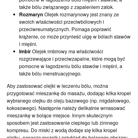
także bólu związanego z zapaleniem zatok.
Rozmaryn
Olejek rozmarynowy jest znany ze
swoich właściwości przeciwbólowych i
przeciwreumatycznych. Pomaga poprawić
krążenie, co może przynieść ulgę w bólach stawów
i mięśni.
Imbir
Olejek imbirowy ma właściwości
rozgrzewające i przeciwzapalne, które mogą być
pomocne w łagodzeniu bólu stawów i mięśni, a
także bólu menstruacyjnego.
Aby zastosować olejki w leczeniu bólu, można
przygotować mieszankę do masażu, dodając kilka kropel
wybranego olejku do oleju bazowego (np. migdałowego,
kokosowego). Następnie należy delikatnie wmasować
mieszankę w bolące miejsce. Innym skutecznym
sposobem jest zastosowanie ciepłego lub zimnego
kompresu. Do miski z wodą dodaje się kilka kropel
olejku, nasącza ręcznik i przykład do bolącego obszaru.