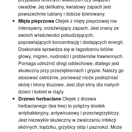
owadów. Jej delikatny, kwiatowy zapach jest
powszechnie lubiany i dobrze tolerowany.
Mięta pieprzowa
Olejek z mięty pieprzowej ma
intensywny, orzeźwiający zapach. Jest znany ze
swoich właściwości pobudzających,
poprawiających koncentrację i dodających energii.
Doskonale sprawdza się w łagodzeniu bólów
głowy, migren, nudności i problemów trawiennych.
Pomaga udrożnić drogi oddechowe, dlatego jest
skuteczny przy przeziębieniach i grypie. Należy go
stosować ostrożnie, ponieważ może podrażniać
skórę i błony śluzowe. Jest zbyt silny dla małych
dzieci i kobiet w ciąży.
Drzewo herbaciane
Olejek z drzewa
herbacianego (tea tree) to potężny środek
antybakteryjny, antywirusowy i przeciwgrzybiczy.
Jest niezwykle skuteczny w zwalczaniu infekcji
skórnych, trądziku, grzybicy stóp i paznokci. Może