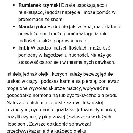
Rumianek rzymski
Działa uspokajająco i
relaksująco, łagodzi napięcie i może pomóc w
problemach ze snem.
Mandarynka
Podobnie jak cytryna, ma działanie
odświeżające i może pomóc w łagodzeniu
mdłości, a także poprawia nastrój.
Imbir
W bardzo małych ilościach, może być
pomocny w łagodzeniu nudności. Należy go
stosować ostrożnie i w minimalnych dawkach.
Istnieją jednak olejki, których należy bezwzględnie
unikać w ciąży i podczas karmienia piersią, ponieważ
mogą one wywołać skurcze macicy, wpływać na
gospodarkę hormonalną lub być toksyczne dla płodu.
Należą do nich m.in. olejki z szałwii lekarskiej,
rozmarynu, cynamonu, goździka, jałowca, tymianku,
bazylii czy mięty pieprzowej (zwłaszcza w dużych
ilościach). Zawsze dokładnie sprawdzaj
przeciwwskazania dla każdego olejku.