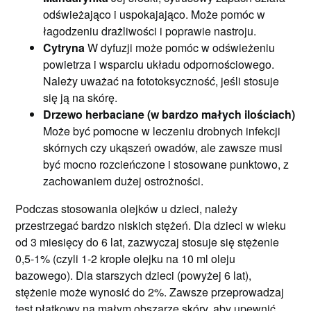
odświeżająco i uspokajająco. Może pomóc w
łagodzeniu drażliwości i poprawie nastroju.
Cytryna
W dyfuzji może pomóc w odświeżeniu
powietrza i wsparciu układu odpornościowego.
Należy uważać na fototoksyczność, jeśli stosuje
się ją na skórę.
Drzewo herbaciane (w bardzo małych ilościach)
Może być pomocne w leczeniu drobnych infekcji
skórnych czy ukąszeń owadów, ale zawsze musi
być mocno rozcieńczone i stosowane punktowo, z
zachowaniem dużej ostrożności.
Podczas stosowania olejków u dzieci, należy
przestrzegać bardzo niskich stężeń. Dla dzieci w wieku
od 3 miesięcy do 6 lat, zazwyczaj stosuje się stężenie
0,5-1% (czyli 1-2 krople olejku na 10 ml oleju
bazowego). Dla starszych dzieci (powyżej 6 lat),
stężenie może wynosić do 2%. Zawsze przeprowadzaj
test płatkowy na małym obszarze skóry, aby upewnić