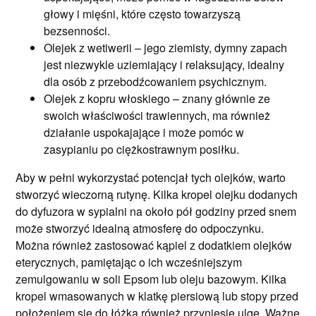
głowy i mięśni, które często towarzyszą
bezsenności.
Olejek z wetiwerii – jego ziemisty, dymny zapach
jest niezwykle uziemiający i relaksujący, idealny
dla osób z przebodźcowaniem psychicznym.
Olejek z kopru włoskiego – znany głównie ze
swoich właściwości trawiennych, ma również
działanie uspokajające i może pomóc w
zasypianiu po ciężkostrawnym posiłku.
Aby w pełni wykorzystać potencjał tych olejków, warto
stworzyć wieczorną rutynę. Kilka kropel olejku dodanych
do dyfuzora w sypialni na około pół godziny przed snem
może stworzyć idealną atmosferę do odpoczynku.
Można również zastosować kąpiel z dodatkiem olejków
eterycznych, pamiętając o ich wcześniejszym
zemulgowaniu w soli Epsom lub oleju bazowym. Kilka
kropel wmasowanych w klatkę piersiową lub stopy przed
położeniem się do łóżka również przyniesie ulgę. Ważne