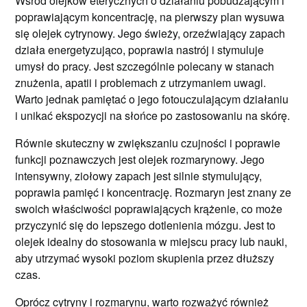
Wśród olejków eterycznych o działaniu pobudzającym i
poprawiającym koncentrację, na pierwszy plan wysuwa
się olejek cytrynowy. Jego świeży, orzeźwiający zapach
działa energetyzująco, poprawia nastrój i stymuluje
umysł do pracy. Jest szczególnie polecany w stanach
znużenia, apatii i problemach z utrzymaniem uwagi.
Warto jednak pamiętać o jego fotouczulającym działaniu
i unikać ekspozycji na słońce po zastosowaniu na skórę.
Równie skuteczny w zwiększaniu czujności i poprawie
funkcji poznawczych jest olejek rozmarynowy. Jego
intensywny, ziołowy zapach jest silnie stymulujący,
poprawia pamięć i koncentrację. Rozmaryn jest znany ze
swoich właściwości poprawiających krążenie, co może
przyczynić się do lepszego dotlenienia mózgu. Jest to
olejek idealny do stosowania w miejscu pracy lub nauki,
aby utrzymać wysoki poziom skupienia przez dłuższy
czas.
Oprócz cytryny i rozmarynu, warto rozważyć również