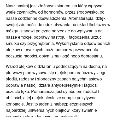
Nasz nastrój jest złożonym stanem, na który wpływa
wiele czynników, od hormonów, przez środowisko, po
nasze codzienne doświadczenia. Aromaterapia, dzięki
swojej zdolności do oddziaływania na układ limbiczny w
mózgu, stanowi potężne narzędzie do wpływania na
nasze emocje, poprawy nastroju i łagodzenia uczuć
smutku czy przygnębienia. Wykorzystanie odpowiednich
olejków eterycznych może pomóc w przywróceniu
poczucia radości, optymizmu i ogólnego dobrostanu.
Wśród olejków o działaniu podnoszącym na duchu, na
pierwszy plan wysuwa się olejek pomarańczowy. Jego
słodki, radosny i słoneczny zapach natychmiastowo
poprawia nastrój, działa antydepresyjnie i łagodzi
uczucie lęku. Pomarańcza jest symbolem radości i
obfitości, a jej olejek niesie ze sobą te pozytywne
konotacje. Jest to jeden z najbezpieczniejszych i
najbardziej uniwersalnych olejków, który świetnie
sprawdza się w domowej aromaterapii.