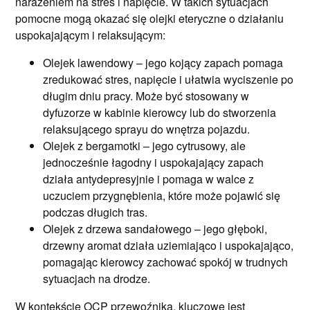
narażeniem na stres i napięcie. W takich sytuacjach
pomocne mogą okazać się olejki eteryczne o działaniu
uspokajającym i relaksującym:
Olejek lawendowy – jego kojący zapach pomaga
zredukować stres, napięcie i ułatwia wyciszenie po
długim dniu pracy. Może być stosowany w
dyfuzorze w kabinie kierowcy lub do stworzenia
relaksującego sprayu do wnętrza pojazdu.
Olejek z bergamotki – jego cytrusowy, ale
jednocześnie łagodny i uspokajający zapach
działa antydepresyjnie i pomaga w walce z
uczuciem przygnębienia, które może pojawić się
podczas długich tras.
Olejek z drzewa sandałowego – jego głęboki,
drzewny aromat działa uziemiająco i uspokajająco,
pomagając kierowcy zachować spokój w trudnych
sytuacjach na drodze.
W kontekście OCP przewoźnika, kluczowe jest