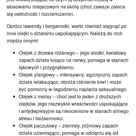
stosowaniu miejscowym na skórę (choć zawsze zaleca
się ostrożność i rozcieńczenie).
Oprócz lawendy i bergamotki, warto również sięgnąć po
inne olejki o działaniu uspokajającym. Należą do nich
między innymi:
Olejek z drzewa różanego – jego słodki, kwiatowy
zapach działa kojąco na nerwy, pomaga w stanach
lękowych i przygnębieniu.
Olejek ylangowy – intensywny, egzotyczny zapach
działa relaksująco, obniża ciśnienie krwi i może
być pomocny w łagodzeniu napięcia seksualnego.
Olejek z melisy – choć jest to jeden z droższych
olejków, jego niezwykłe właściwości uspokajające
i antydepresyjne są nieocenione w stanach silnego
stresu i bezsenności.
Olejek paczulowy – ziemisty, piżmowy zapach
działa uziemiająco, pomaga w odcięciu się od