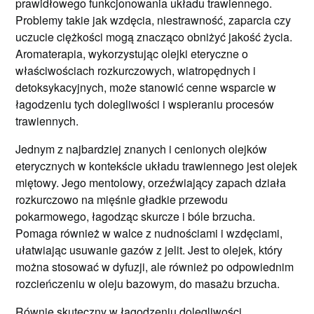
prawidłowego funkcjonowania układu trawiennego.
Problemy takie jak wzdęcia, niestrawność, zaparcia czy
uczucie ciężkości mogą znacząco obniżyć jakość życia.
Aromaterapia, wykorzystując olejki eteryczne o
właściwościach rozkurczowych, wiatropędnych i
detoksykacyjnych, może stanowić cenne wsparcie w
łagodzeniu tych dolegliwości i wspieraniu procesów
trawiennych.
Jednym z najbardziej znanych i cenionych olejków
eterycznych w kontekście układu trawiennego jest olejek
miętowy. Jego mentolowy, orzeźwiający zapach działa
rozkurczowo na mięśnie gładkie przewodu
pokarmowego, łagodząc skurcze i bóle brzucha.
Pomaga również w walce z nudnościami i wzdęciami,
ułatwiając usuwanie gazów z jelit. Jest to olejek, który
można stosować w dyfuzji, ale również po odpowiednim
rozcieńczeniu w oleju bazowym, do masażu brzucha.
Równie skuteczny w łagodzeniu dolegliwości