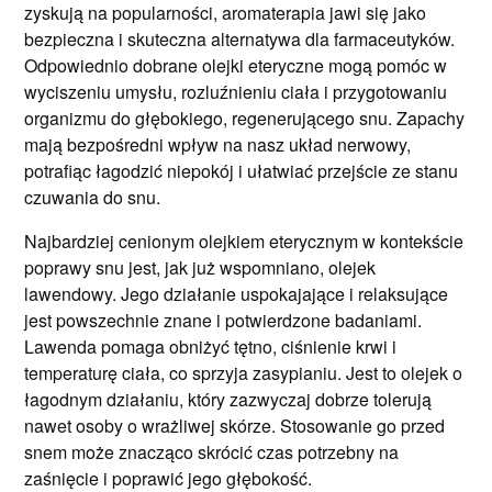
zyskują na popularności, aromaterapia jawi się jako
bezpieczna i skuteczna alternatywa dla farmaceutyków.
Odpowiednio dobrane olejki eteryczne mogą pomóc w
wyciszeniu umysłu, rozluźnieniu ciała i przygotowaniu
organizmu do głębokiego, regenerującego snu. Zapachy
mają bezpośredni wpływ na nasz układ nerwowy,
potrafiąc łagodzić niepokój i ułatwiać przejście ze stanu
czuwania do snu.
Najbardziej cenionym olejkiem eterycznym w kontekście
poprawy snu jest, jak już wspomniano, olejek
lawendowy. Jego działanie uspokajające i relaksujące
jest powszechnie znane i potwierdzone badaniami.
Lawenda pomaga obniżyć tętno, ciśnienie krwi i
temperaturę ciała, co sprzyja zasypianiu. Jest to olejek o
łagodnym działaniu, który zazwyczaj dobrze tolerują
nawet osoby o wrażliwej skórze. Stosowanie go przed
snem może znacząco skrócić czas potrzebny na
zaśnięcie i poprawić jego głębokość.