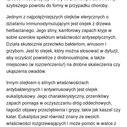
szybszego powrotu do formy w przypadku choroby.
Jednym z najpotężniejszych olejków eterycznych o
działaniu immunostymulującym jest olejek z drzewa
herbacianego. Jego silny, kamforowy zapach kryje w
sobie szerokie spektrum właściwości antyseptycznych.
Działa skutecznie przeciwko bakteriom, wirusom i
grzybom. Jest to olejek, który można stosować w dyfuzji,
aby oczyścić powietrze z drobnoustrojów, a także
miejscowo (w rozcieńczeniu!) na drobne skaleczenia czy
ukąszenia owadów.
Innym olejkiem o silnych właściwościach
antybakteryjnych i antywirusowych jest olejek
eukaliptusowy. Jego charakterystyczny, przenikliwy
zapach pomaga w oczyszczaniu dróg oddechowych,
łagodzi objawy przeziębienia i grypy, takie jak kaszel czy
katar. Eukaliptus jest również znany ze swoich
właściwości rozgrzewających i może pomóc w walce z