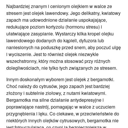
Najbardziej znanym i cenionym olejkiem w walce ze
stresem jest olejek lawendowy. Jego delikatny, kwiatowy
zapach ma udowodnione działanie uspokajające,
redukujące poziom kortyzolu (hormonu stresu) i
ułatwiające zasypianie. Wystarczy kilka kropel olejku
lawendowego dodanych do kąpieli, dyfuzora lub
naniesionych na poduszkę przed snem, aby poczuć ulgę
i wyciszenie. Jest to również olejek niezwykle
wszechstronny, który można stosować przy różnych
dolegliwościach, nie tylko tych związanych ze stresem.
Innym doskonałym wyborem jest olejek z bergamotki.
Choć należy do cytrusów, jego zapach jest bardziej
złożony i subtelnie ziołowy, z nutami kwiatowymi.
Bergamotka ma silne działanie antydepresyjne i
poprawiające nastrój, pomagając w walce z uczuciem
przygnębienia i lęku. Co ciekawe, w przeciwieństwie do
niektórych innych olejków cytrusowych, bergamotka nie
jest fotouczulająca, co czyni ją bezpieczniejszą w