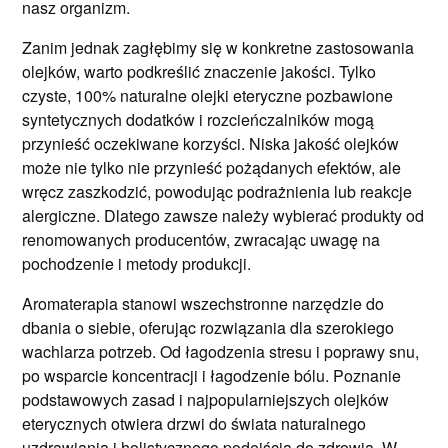
nasz organizm.
Zanim jednak zagłębimy się w konkretne zastosowania
olejków, warto podkreślić znaczenie jakości. Tylko
czyste, 100% naturalne olejki eteryczne pozbawione
syntetycznych dodatków i rozcieńczalników mogą
przynieść oczekiwane korzyści. Niska jakość olejków
może nie tylko nie przynieść pożądanych efektów, ale
wręcz zaszkodzić, powodując podrażnienia lub reakcje
alergiczne. Dlatego zawsze należy wybierać produkty od
renomowanych producentów, zwracając uwagę na
pochodzenie i metody produkcji.
Aromaterapia stanowi wszechstronne narzędzie do
dbania o siebie, oferując rozwiązania dla szerokiego
wachlarza potrzeb. Od łagodzenia stresu i poprawy snu,
po wsparcie koncentracji i łagodzenie bólu. Poznanie
podstawowych zasad i najpopularniejszych olejków
eterycznych otwiera drzwi do świata naturalnego
uzdrawiania i holistycznego podejścia do zdrowia. W