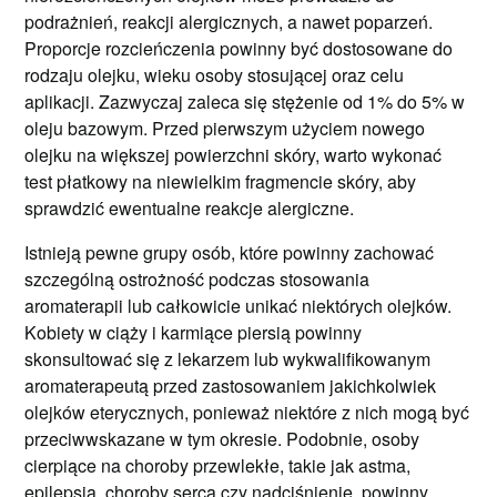
podrażnień, reakcji alergicznych, a nawet poparzeń.
Proporcje rozcieńczenia powinny być dostosowane do
rodzaju olejku, wieku osoby stosującej oraz celu
aplikacji. Zazwyczaj zaleca się stężenie od 1% do 5% w
oleju bazowym. Przed pierwszym użyciem nowego
olejku na większej powierzchni skóry, warto wykonać
test płatkowy na niewielkim fragmencie skóry, aby
sprawdzić ewentualne reakcje alergiczne.
Istnieją pewne grupy osób, które powinny zachować
szczególną ostrożność podczas stosowania
aromaterapii lub całkowicie unikać niektórych olejków.
Kobiety w ciąży i karmiące piersią powinny
skonsultować się z lekarzem lub wykwalifikowanym
aromaterapeutą przed zastosowaniem jakichkolwiek
olejków eterycznych, ponieważ niektóre z nich mogą być
przeciwwskazane w tym okresie. Podobnie, osoby
cierpiące na choroby przewlekłe, takie jak astma,
epilepsja, choroby serca czy nadciśnienie, powinny