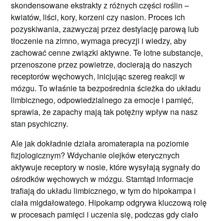
skondensowane ekstrakty z różnych części roślin –
kwiatów, liści, kory, korzeni czy nasion. Proces ich
pozyskiwania, zazwyczaj przez destylację parową lub
tłoczenie na zimno, wymaga precyzji i wiedzy, aby
zachować cenne związki aktywne. Te lotne substancje,
przenoszone przez powietrze, docierają do naszych
receptorów węchowych, inicjując szereg reakcji w
mózgu. To właśnie ta bezpośrednia ścieżka do układu
limbicznego, odpowiedzialnego za emocje i pamięć,
sprawia, że zapachy mają tak potężny wpływ na nasz
stan psychiczny.
Ale jak dokładnie działa aromaterapia na poziomie
fizjologicznym? Wdychanie olejków eterycznych
aktywuje receptory w nosie, które wysyłają sygnały do
ośrodków węchowych w mózgu. Stamtąd informacje
trafiają do układu limbicznego, w tym do hipokampa i
ciała migdałowatego. Hipokamp odgrywa kluczową rolę
w procesach pamięci i uczenia się, podczas gdy ciało