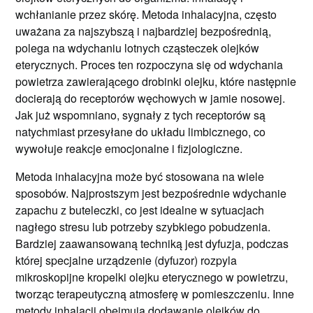
wchłanianie przez skórę. Metoda inhalacyjna, często
uważana za najszybszą i najbardziej bezpośrednią,
polega na wdychaniu lotnych cząsteczek olejków
eterycznych. Proces ten rozpoczyna się od wdychania
powietrza zawierającego drobinki olejku, które następnie
docierają do receptorów węchowych w jamie nosowej.
Jak już wspomniano, sygnały z tych receptorów są
natychmiast przesyłane do układu limbicznego, co
wywołuje reakcje emocjonalne i fizjologiczne.
Metoda inhalacyjna może być stosowana na wiele
sposobów. Najprostszym jest bezpośrednie wdychanie
zapachu z buteleczki, co jest idealne w sytuacjach
nagłego stresu lub potrzeby szybkiego pobudzenia.
Bardziej zaawansowaną techniką jest dyfuzja, podczas
której specjalne urządzenie (dyfuzor) rozpyla
mikroskopijne kropelki olejku eterycznego w powietrzu,
tworząc terapeutyczną atmosferę w pomieszczeniu. Inne
metody inhalacji obejmują dodawanie olejków do