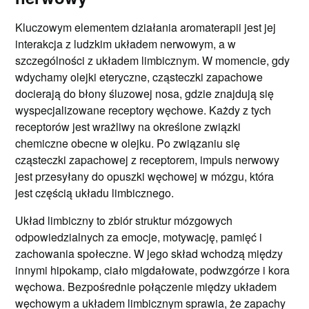
Kluczowym elementem działania aromaterapii jest jej
interakcja z ludzkim układem nerwowym, a w
szczególności z układem limbicznym. W momencie, gdy
wdychamy olejki eteryczne, cząsteczki zapachowe
docierają do błony śluzowej nosa, gdzie znajdują się
wyspecjalizowane receptory węchowe. Każdy z tych
receptorów jest wrażliwy na określone związki
chemiczne obecne w olejku. Po związaniu się
cząsteczki zapachowej z receptorem, impuls nerwowy
jest przesyłany do opuszki węchowej w mózgu, która
jest częścią układu limbicznego.
Układ limbiczny to zbiór struktur mózgowych
odpowiedzialnych za emocje, motywację, pamięć i
zachowania społeczne. W jego skład wchodzą między
innymi hipokamp, ciało migdałowate, podwzgórze i kora
węchowa. Bezpośrednie połączenie między układem
węchowym a układem limbicznym sprawia, że zapachy