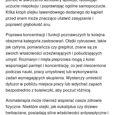
uczucie niepokoju i poprawiając ogólne samopoczucie.
Kilka kropli olejku lawendowego dodanego do kąpieli
przed snem może znacząco ułatwić zasypianie i
poprawić głębokość snu.
Poprawa koncentracji i funkcji poznawczych to kolejna
obszerna kategoria zastosowań. Olejki cytrusowe, takie
jak cytryna, pomarańcza czy grejpfrut, znane są ze
swoich właściwości orzeźwiających i pobudzających
umysł. Rozmaryn i mięta pieprzowa mogą z kolei
wspomagać pamięć i koncentrację, co jest nieocenione
podczas nauki, pracy umysłowej lub wykonywania
zadań wymagających skupienia. Wystarczy umieścić
dyfuzor w pobliżu miejsca pracy lub wdychać zapach
bezpośrednio z buteleczki, aby poczuć różnicę.
Aromaterapia może również wspierać nasze zdrowie
fizyczne. Niektóre olejki, jak eukaliptus czy drzewo
herbaciane, posiadają silne właściwości antyseptyczne i