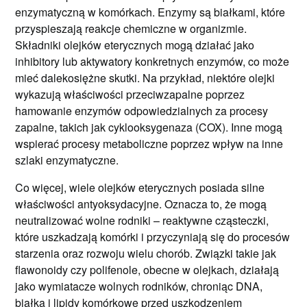
enzymatyczną w komórkach. Enzymy są białkami, które
przyspieszają reakcje chemiczne w organizmie.
Składniki olejków eterycznych mogą działać jako
inhibitory lub aktywatory konkretnych enzymów, co może
mieć dalekosiężne skutki. Na przykład, niektóre olejki
wykazują właściwości przeciwzapalne poprzez
hamowanie enzymów odpowiedzialnych za procesy
zapalne, takich jak cyklooksygenaza (COX). Inne mogą
wspierać procesy metaboliczne poprzez wpływ na inne
szlaki enzymatyczne.
Co więcej, wiele olejków eterycznych posiada silne
właściwości antyoksydacyjne. Oznacza to, że mogą
neutralizować wolne rodniki – reaktywne cząsteczki,
które uszkadzają komórki i przyczyniają się do procesów
starzenia oraz rozwoju wielu chorób. Związki takie jak
flawonoidy czy polifenole, obecne w olejkach, działają
jako wymiatacze wolnych rodników, chroniąc DNA,
białka i lipidy komórkowe przed uszkodzeniem