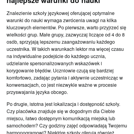
najlepsze warunki do nauki
Znalezienie szkoły językowej oferującej optymalne
warunki do nauki wymaga zwrócenia uwagi na kilka
kluczowych elementów. Po pierwsze, warto przyjrzeć się
wielkości grup. Małe grupy, zazwyczaj liczące od 4 do 8
osób, sprzyjają lepszemu zaangażowaniu każdego
uczestnika. W takich warunkach lektor ma więcej czasu
na indywidualne podejście do każdego ucznia,
udzielanie spersonalizowanych wskazówek i
korygowanie błędów. Uczniowie czują się bardziej
komfortowo, zadając pytania i aktywnie uczestnicząc w
konwersacjach, co jest niezwykle ważne w procesie
przyswajania języka obcego.
Po drugie, istotna jest lokalizacja i dostępność szkoły.
Czy placówka znajduje się w dogodnym dla Ciebie
miejscu, łatwo dostępnym komunikacją miejską lub
samochodem? Czy godziny zajęć odpowiadają Twojemu
harmonogramowi? Niektóre szkoły oferują również