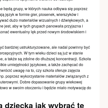
ne będą grupy, w których nauka odbywa się poprzez
ją język w formie gier, piosenek, wierszyków i
stywać dużo materiałów wizualnych i dźwiękowych, a
ne jest, aby w tych grupach panowała przyjazna i
konać ewentualny lęk przed nowym środowiskiem i
ć bardziej ustrukturyzowane, ale nadal powinny być
rcepcyjnych. W tym wieku dzieci są już w stanie
, a także są zdolne do dłuższej koncentracji. Szkoła
tkie umiejętności językowe, a także zachęcać do
wrócić uwagę na to, czy szkoła oferuje zajęcia
 np. poprzez wykorzystanie materiałów związanych z
mputerowymi. Dobre dopasowanie grupy wiekowej
rtowo w swoim otoczeniu i będzie miało motywację do
a dziecka jak wybrać tę