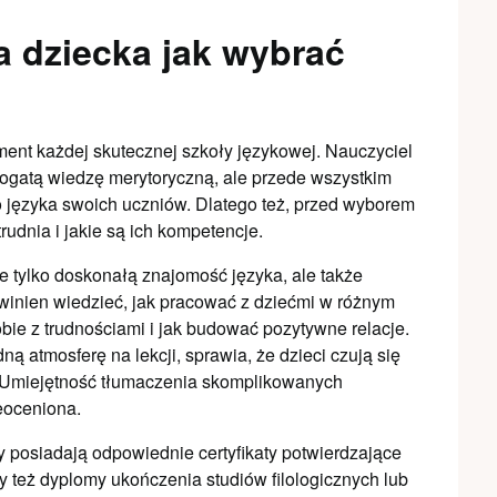
a dziecka jak wybrać
ment każdej skutecznej szkoły językowej. Nauczyciel
bogatą wiedzę merytoryczną, ale przede wszystkim
 do języka swoich uczniów. Dlatego też, przed wyborem
rudnia i jakie są ich kompetencje.
ie tylko doskonałą znajomość języka, ale także
inien wiedzieć, jak pracować z dziećmi w różnym
obie z trudnościami i jak budować pozytywne relacje.
dną atmosferę na lekcji, sprawia, że dzieci czują się
h. Umiejętność tłumaczenia skomplikowanych
eoceniona.
y posiadają odpowiednie certyfikaty potwierdzające
zy też dyplomy ukończenia studiów filologicznych lub