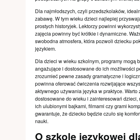
Dla najmłodszych, czyli przedszkolaków, ideal
zabawę. W tym wieku dzieci najlepiej przyswaja
prostych historyjek. Lektorzy powinni wykorzy
zajęcia powinny być krótkie i dynamiczne. Waż
swobodna atmosfera, która pozwoli dziecku po
językiem.
Dla dzieci w wieku szkolnym, programy mogą by
angażujące i dostosowane do ich możliwości pe
zrozumieć pewne zasady gramatyczne i logiczne
powinna oferować ćwiczenia rozwijające wszys
aktywnego używania języka w praktyce. Warto z
dostosowane do wieku i zainteresowań dzieci,
ich ulubionymi bajkami, filmami czy grami ko
gwarantuje, że dziecko będzie czuło się komfo
nauki.
O szkole językowej dl