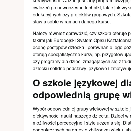
kreatywności. Ważne jest, aby program uwzglę
ćwiczeń po nowoczesne techniki, takie jak wyko
edukacyjnych czy projektów grupowych. Szkoł
stawia sobie w ramach danego kursu.
Należy również sprawdzić, czy szkoła oferuje
takimi jak Europejski System Opisu Kształcen
ocenę postępów dziecka i porównanie jego pozi
oferują specjalistyczne kursy, np. przygotowu
czy programy dla dzieci zmagających się z tr
dziecku solidne podstawy językowe i zmotywuje
O szkole językowej dl
odpowiednią grupę w
Wybór odpowiedniej grupy wiekowej w szkole jęz
efektywności nauki naszego dziecka. Dzieci 
możliwości percepcyjne i style uczenia się. Dl
podopiecznych na grupy o zbliżonym wieku, ab