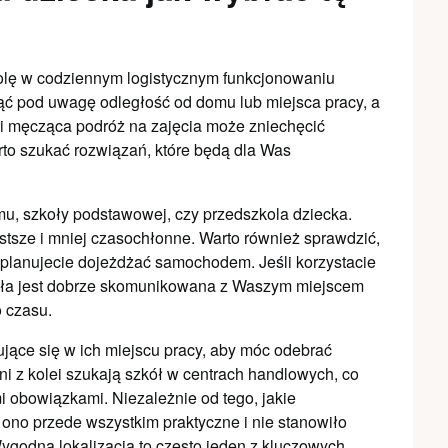
rolę w codziennym logistycznym funkcjonowaniu
ąć pod uwagę odległość od domu lub miejsca pracy, a
 i męcząca podróż na zajęcia może zniechęcić
rto szukać rozwiązań, które będą dla Was
domu, szkoły podstawowej, czy przedszkola dziecka.
stsze i mniej czasochłonne. Warto również sprawdzić,
li planujecie dojeżdżać samochodem. Jeśli korzystacie
zkoła jest dobrze skomunikowana z Waszym miejscem
o czasu.
ujące się w ich miejscu pracy, aby móc odebrać
ni z kolei szukają szkół w centrach handlowych, co
i obowiązkami. Niezależnie od tego, jakie
 ono przede wszystkim praktyczne i nie stanowiło
ygodna lokalizacja to często jeden z kluczowych