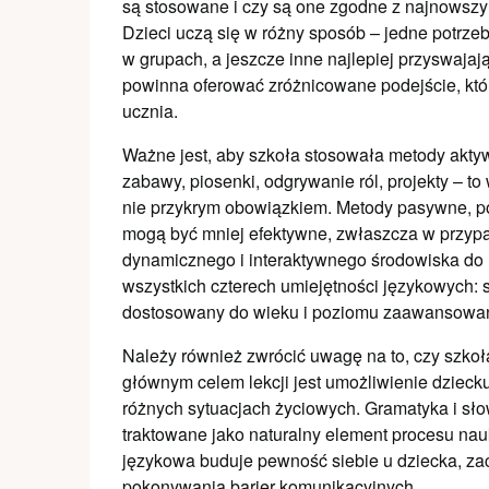
są stosowane i czy są one zgodne z najnowszym
Dzieci uczą się w różny sposób – jedne potrzeb
w grupach, a jeszcze inne najlepiej przyswaja
powinna oferować zróżnicowane podejście, któ
ucznia.
Ważne jest, aby szkoła stosowała metody aktyw
zabawy, piosenki, odgrywanie ról, projekty – to
nie przykrym obowiązkiem. Metody pasywne, po
mogą być mniej efektywne, zwłaszcza w przypa
dynamicznego i interaktywnego środowiska do 
wszystkich czterech umiejętności językowych: s
dostosowany do wieku i poziomu zaawansowan
Należy również zwrócić uwagę na to, czy szkoł
głównym celem lekcji jest umożliwienie dzie
różnych sytuacjach życiowych. Gramatyka i sł
traktowane jako naturalny element procesu nau
językowa buduje pewność siebie u dziecka, za
pokonywania barier komunikacyjnych.