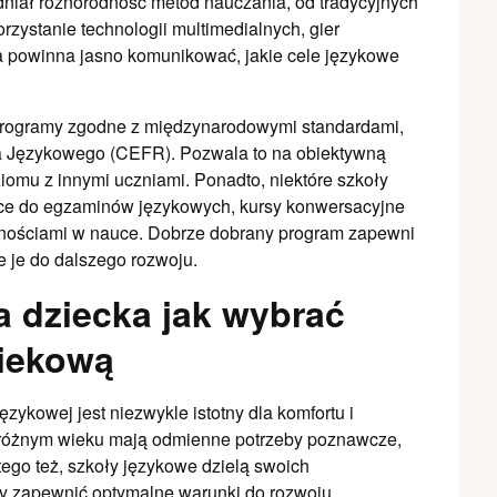
dniał różnorodność metod nauczania, od tradycyjnych
rzystanie technologii multimedialnych, gier
a powinna jasno komunikować, jakie cele językowe
 programy zgodne z międzynarodowymi standardami,
ia Językowego (CEFR). Pozwala to na obiektywną
omu z innymi uczniami. Ponadto, niektóre szkoły
jące do egzaminów językowych, kursy konwersacyjne
udnościami w nauce. Dobrze dobrany program zapewni
 je do dalszego rozwoju.
a dziecka jak wybrać
iekową
ykowej jest niezwykle istotny dla komfortu i
w różnym wieku mają odmienne potrzeby poznawcze,
atego też, szkoły językowe dzielą swoich
y zapewnić optymalne warunki do rozwoju.