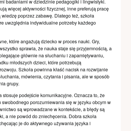
i badaniami w dziedzinie pedagogiki i lingwistyki.
ują więcej aktywności fizycznej, inne preferują pracę
ją wiedzę poprzez zabawę. Dlatego też, szkoła
re uwzględnia indywidualne potrzeby każdego
ne, które angażują dziecko w proces nauki. Gry,
 wszystko sprawia, że nauka staje się przyjemnością, a
legające głównie na słuchaniu i zapamiętywaniu,
dku młodszych dzieci, które potrzebują
rozwoju. Szkoła powinna kłaść nacisk na rozwijanie
łuchania, mówienia, czytania i pisania, ale w sposób
ia grupy.
a stosuje podejście komunikacyjne. Oznacza to, że
cku swobodnego porozumiewania się w języku obcym w
ownictwo są wprowadzane w kontekście, a błędy są
ki, a nie powód do zniechęcenia. Dobra szkoła
chęcając je do aktywnego używania języka i