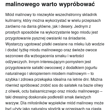
malinowego warto wypróbować
Miód malinowy to niezwykle wszechstronny składnik
kulinarny, który można wykorzystać w wielu przepisach
zarówno na dania główne, jak i desery. Jednym z
prostych sposobów na wykorzystanie tego miodu jest
przygotowanie pysznej owsianki na śniadanie.
Wystarczy ugotować płatki owsiane na mleku lub wodzie
i dodać łyżkę miodu malinowego oraz świeże owoce
sezonowe dla wzbogacenia smaku i wartości
odżywczych. Innym interesującym pomysłem jest
przygotowanie sałatki owocowej z dodatkiem jogurtu
naturalnego i skropieniem miodem malinowym – to
szybka i zdrowa przekąska idealna na letnie dni. Można
również spróbować zrobić sos do sałatek na bazie oliwy
z oliwek, octu balsamicznego oraz miodu malinowego –
taki dressing doskonale podkreśli smak świeżych
warzyw. Dla miłośników wypieków miód malinowy może
być użyty jako naturalny słodzik w przepisach na ciasta