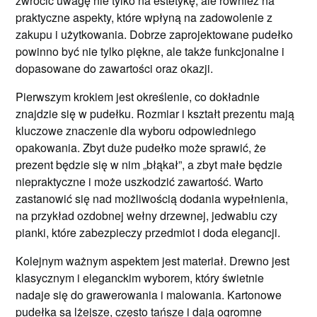
zwrócić uwagę nie tylko na estetykę, ale również na
praktyczne aspekty, które wpłyną na zadowolenie z
zakupu i użytkowania. Dobrze zaprojektowane pudełko
powinno być nie tylko piękne, ale także funkcjonalne i
dopasowane do zawartości oraz okazji.
Pierwszym krokiem jest określenie, co dokładnie
znajdzie się w pudełku. Rozmiar i kształt prezentu mają
kluczowe znaczenie dla wyboru odpowiedniego
opakowania. Zbyt duże pudełko może sprawić, że
prezent będzie się w nim „błąkał”, a zbyt małe będzie
niepraktyczne i może uszkodzić zawartość. Warto
zastanowić się nad możliwością dodania wypełnienia,
na przykład ozdobnej wełny drzewnej, jedwabiu czy
pianki, które zabezpieczy przedmiot i doda elegancji.
Kolejnym ważnym aspektem jest materiał. Drewno jest
klasycznym i eleganckim wyborem, który świetnie
nadaje się do grawerowania i malowania. Kartonowe
pudełka są lżejsze, często tańsze i dają ogromne