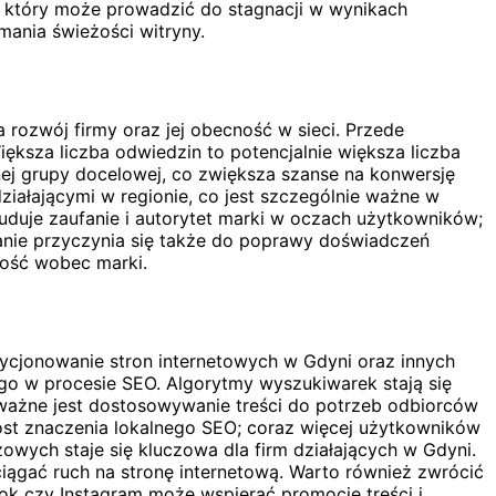
ąd, który może prowadzić do stagnacji w wynikach
mania świeżości witryny.
rozwój firmy oraz jej obecność w sieci. Przede
ększa liczba odwiedzin to potencjalnie większa liczba
ej grupy docelowej, co zwiększa szanse na konwersję
iałającymi w regionie, co jest szczególnie ważne w
uduje zaufanie i autorytet marki w oczach użytkowników;
anie przyczynia się także do poprawy doświadczeń
ność wobec marki.
ycjonowanie stron internetowych w Gdyni oraz innych
go w procesie SEO. Algorytmy wyszukiwarek stają się
 ważne jest dostosowywanie treści do potrzeb odbiorców
rost znaczenia lokalnego SEO; coraz więcej użytkowników
owych staje się kluczowa dla firm działających w Gdyni.
iągać ruch na stronę internetową. Warto również zwrócić
k czy Instagram może wspierać promocję treści i