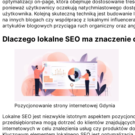
optymalizacji on-page, która obejmuje dostosowanie tre
ponieważ użytkownicy oczekują natychmiastowego dostępu 
użytkownika. Kolejną skuteczną techniką jest budowanie 
na innych blogach czy współpracę z lokalnymi influencer
artykułów blogowych przyciąga ruch organiczny oraz an
Dlaczego lokalne SEO ma znaczenie d
Pozycjonowanie strony internetowej Gdynia
Lokalne SEO jest niezwykle istotnym aspektem pozycjonow
przedsiębiorstwa mogą dotrzeć do klientów znajdującyc
internetowych w celu znalezienia usług czy produktów do
Kluczowym elementem lokalnego SEO jest optymalizacja p