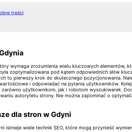
obre treści
 Gdynia
 który wymaga zrozumienia wielu kluczowych elementów, k
a była zoptymalizowana pod kątem odpowiednich słów kluc
ch to pierwszy krok do skutecznego pozycjonowania. Nale
 wartościowe i odpowiadać na pytania użytkowników. Kolej
ację zarówno użytkownikom, jak i robotom wyszukiwarek. D
aniu autorytetu strony. Nie można zapominać o optymaliz
sze dla stron w Gdyni
 istnieje wiele technik SEO, które mogą przynieść wymier