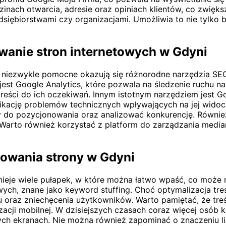
inach otwarcia, adresie oraz opiniach klientów, co zwięk
dsiębiorstwami czy organizacjami. Umożliwia to nie tylko 
wanie stron internetowych w Gdyni
iezwykle pomocne okazują się różnorodne narzędzia SEO, k
est Google Analytics, które pozwala na śledzenie ruchu n
treści do ich oczekiwań. Innym istotnym narzędziem jest 
ikację problemów technicznych wpływających na jej widocz
 do pozycjonowania oraz analizować konkurencję. Równie
Warto również korzystać z platform do zarządzania mediam
nowania strony w Gdyni
nieje wiele pułapek, w które można łatwo wpaść, co może
ych, znane jako keyword stuffing. Choć optymalizacja treś
 oraz zniechęcenia użytkowników. Warto pamiętać, że treś
acji mobilnej. W dzisiejszych czasach coraz więcej osób k
ch ekranach. Nie można również zapominać o znaczeniu l