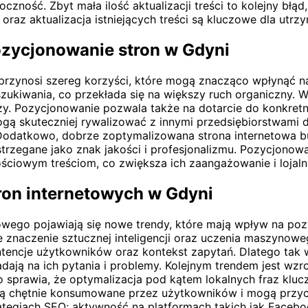
oczność. Zbyt mała ilość aktualizacji treści to kolejny bł
az aktualizacja istniejących treści są kluczowe dla utrzy
ozycjonowanie stron w Gdyni
rzynosi szereg korzyści, które mogą znacząco wpłynąć na 
iwania, co przekłada się na większy ruch organiczny. Wi
ży. Pozycjonowanie pozwala także na dotarcie do konkretn
ą skuteczniej rywalizować z innymi przedsiębiorstwami dz
a. Dodatkowo, dobrze zoptymalizowana strona internetowa b
rzegane jako znak jakości i profesjonalizmu. Pozycjonow
ościowym treściom, co zwiększa ich zaangażowanie i lojal
ron internetowych w Gdyni
wego pojawiają się nowe trendy, które mają wpływ na poz
 znaczenie sztucznej inteligencji oraz uczenia maszynowe
intencje użytkowników oraz kontekst zapytań. Dlatego tak
dają na ich pytania i problemy. Kolejnym trendem jest wz
 sprawia, że optymalizacja pod kątem lokalnych fraz klucz
 są chętnie konsumowane przez użytkowników i mogą przyc
egiach SEO; aktywność na platformach takich jak Faceboo