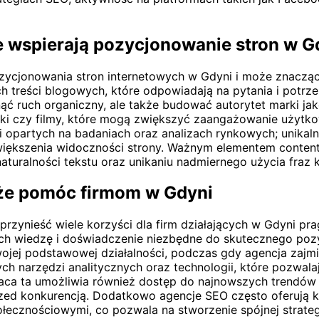
e wspierają pozycjonowanie stron w G
zycjonowania stron internetowych w Gdyni i może znacząc
ych treści blogowych, które odpowiadają na pytania i potr
ąć ruch organiczny, ale także budować autorytet marki jak
afiki czy filmy, które mogą zwiększyć zaangażowanie użyt
ści opartych na badaniach oraz analizach rynkowych; unik
iększenia widoczności strony. Ważnym elementem content 
turalności tekstu oraz unikaniu nadmiernego użycia fraz 
że pomóc firmom w Gdyni
rzynieść wiele korzyści dla firm działających w Gdyni pr
ch wiedzę i doświadczenie niezbędne do skutecznego pozy
wojej podstawowej działalności, podczas gdy agencja zajmi
h narzędzi analitycznych oraz technologii, które pozwala
aca ta umożliwia również dostęp do najnowszych trendów
zed konkurencją. Dodatkowo agencje SEO często oferują k
łecznościowymi, co pozwala na stworzenie spójnej strateg