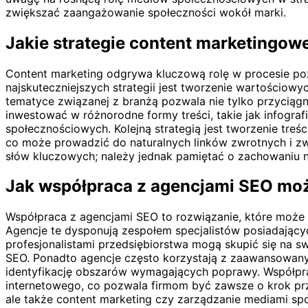
zwiększać zaangażowanie społeczności wokół marki.
Jakie strategie content marketingow
Content marketing odgrywa kluczową rolę w procesie po
najskuteczniejszych strategii jest tworzenie wartościow
tematyce związanej z branżą pozwala nie tylko przyciągn
inwestować w różnorodne formy treści, takie jak infogr
społecznościowych. Kolejną strategią jest tworzenie tre
co może prowadzić do naturalnych linków zwrotnych i zw
słów kluczowych; należy jednak pamiętać o zachowaniu na
Jak współpraca z agencjami SEO mo
Współpraca z agencjami SEO to rozwiązanie, które może p
Agencje te dysponują zespołem specjalistów posiadający
profesjonalistami przedsiębiorstwa mogą skupić się na s
SEO. Ponadto agencje często korzystają z zaawansowanyc
identyfikację obszarów wymagających poprawy. Współpr
internetowego, co pozwala firmom być zawsze o krok pr
ale także content marketing czy zarządzanie mediami spo