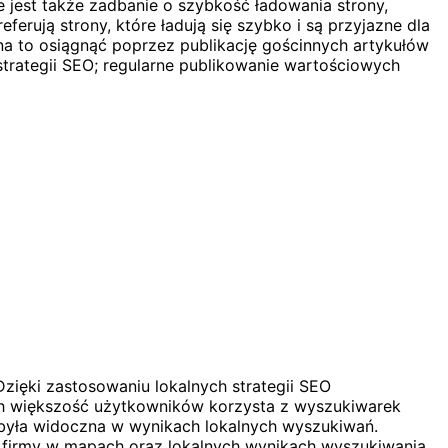
 jest także zadbanie o szybkość ładowania strony,
ują strony, które ładują się szybko i są przyjazne dla
żna to osiągnąć poprzez publikację gościnnych artykułów
trategii SEO; regularne publikowanie wartościowych
zięki zastosowaniu lokalnych strategii SEO
ach większość użytkowników korzysta z wyszukiwarek
a była widoczna w wynikach lokalnych wyszukiwań.
ę firmy w mapach oraz lokalnych wynikach wyszukiwania.