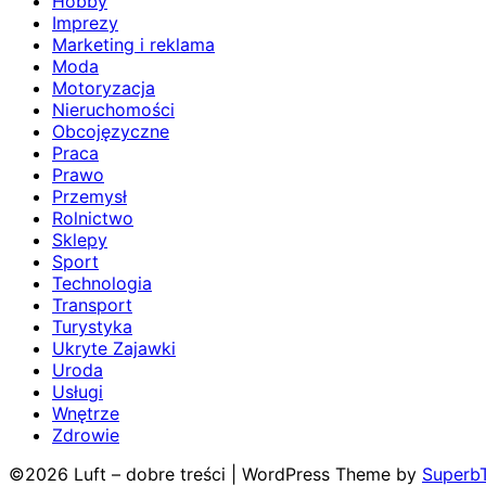
Hobby
Imprezy
Marketing i reklama
Moda
Motoryzacja
Nieruchomości
Obcojęzyczne
Praca
Prawo
Przemysł
Rolnictwo
Sklepy
Sport
Technologia
Transport
Turystyka
Ukryte Zajawki
Uroda
Usługi
Wnętrze
Zdrowie
©2026 Luft – dobre treści
| WordPress Theme by
Superb