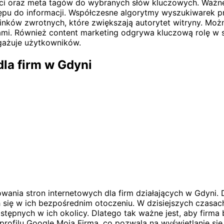
ści oraz meta tagów do wybranych słów kluczowych. Ważne
do informacji. Współczesne algorytmy wyszukiwarek prefer
linków zwrotnych, które zwiększają autorytet witryny. Mo
ami. Również content marketing odgrywa kluczową rolę w s
gażuje użytkowników.
la firm w Gdyni
ania stron internetowych dla firm działających w Gdyni. D
h się w ich bezpośrednim otoczeniu. W dzisiejszych czas
stępnych w ich okolicy. Dlatego tak ważne jest, aby firm
rofilu Google Moja Firma, co pozwala na wyświetlanie si