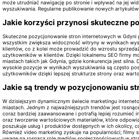
może utrudniać nawigację po stronie i wpływać na jej wid
wyszukiwania. Regularne publikowanie nowych artykułów or
Jakie korzyści przynosi skuteczne p
Skuteczne pozycjonowanie stron internetowych w Gdyni p
wszystkim zwiększa widoczność witryny w wynikach wyszuk
klientów, co z kolei może prowadzić do wzrostu sprzeda
użytkowników w klientów. Dzięki lokalnemu SEO firmy mog
miastach takich jak Gdynia, gdzie konkurencja jest siln
wysokie pozycje w wynikach wyszukiwania są często post
użytkowników dzięki lepszej strukturze strony oraz wart
Jakie są trendy w pozycjonowaniu st
W dzisiejszym dynamicznym świecie marketingu interneto
miastach. Jednym z najważniejszych trendów jest rosnące
coraz bardziej zaawansowane i potrafią lepiej rozumieć 
oraz tworzenie wartościowych materiałów, które odpowia
poszukuje usług i produktów dostępnych w ich okolicy, co
Również video marketing zyskuje na popularności; filmy
uwagę na rosnącą rolę mediów społecznościowych w strat