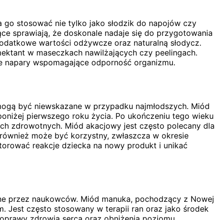
 go stosować nie tylko jako słodzik do napojów czy
ące sprawiają, że doskonale nadaje się do przygotowania
datkowe wartości odżywcze oraz naturalną słodycz.
ektant w maseczkach nawilżających czy peelingach.
owe napary wspomagające odporność organizmu.
 mogą być niewskazane w przypadku najmłodszych. Miód
poniżej pierwszego roku życia. Po ukończeniu tego wieku
ch zdrowotnych. Miód akacjowy jest często polecany dla
 również może być korzystny, zwłaszcza w okresie
torować reakcje dziecka na nowy produkt i unikać
dane przez naukowców. Miód manuka, pochodzący z Nowej
. Jest często stosowany w terapii ran oraz jako środek
 poprawy zdrowia serca oraz obniżenia poziomu