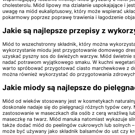
cholesterolu. Miód lipowy ma działanie uspokajające i j
uwagę na miód eukaliptusowy, który może wspierać ukła
pokarmowy poprzez poprawę trawienia i łagodzenie obj
Jakie są najlepsze przepisy z wykor
Miód to wszechstronny składnik, który można wykorzysta
wykorzystanie miodu jest przygotowanie domowego dressi
uzyskać pyszny sos do świeżych warzyw. Miód świetnie s
nadać potrawom wyjątkowego smaku. W kuchni wegetaria
warto spróbować przygotować ciasto marchewkowe z dod
można również wykorzystać do przygotowania zdrowych 
Jakie miody są najlepsze do pielęgna
Miód od wieków stosowany jest w kosmetykach naturalnych
doskonale nadaje się do pielęgnacji różnych typów cery. 
zastosowanie w maseczkach dla osób z cerą wrażliwą lub
maseczkę na twarz. Miód manuka natomiast wykazuje siln
także dodać miód do peelingów cukrowych lub solnych –
może być używany jako składnik balsamów do ust czy krem