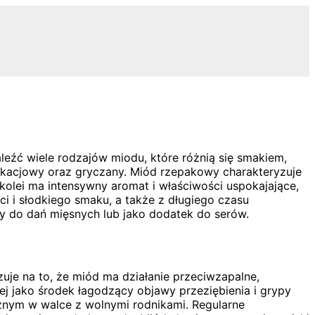
eźć wiele rodzajów miodu, które różnią się smakiem,
 akacjowy oraz gryczany. Miód rzepakowy charakteryzuje
 kolei ma intensywny aromat i właściwości uspokajające,
i i słodkiego smaku, a także z długiego czasu
ny do dań mięsnych lub jako dodatek do serów.
uje na to, że miód ma działanie przeciwzapalne,
j jako środek łagodzący objawy przeziębienia i grypy
cznym w walce z wolnymi rodnikami. Regularne