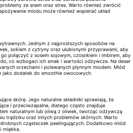
a problemy ze snem oraz stres. Warto również zwrócić
e spożywanie miodu może również wspierać układ
i wytrawnych. Jednym z najprostszych sposobów na
wek, sokiem z cytryny oraz ulubionymi przyprawami, aby
a go połączyć z sosem sojowym, czosnkiem i imbirem, aby
o, co wzbogaci ich smak i wartości odżywcze. Na deser
ewanych orzechami i polewanych płynnym miodem. Miód
ub jako dodatek do smoothie owocowych.
ące skórę. Jego naturalne składniki sprawiają, że
jące i przeciwzapalne, dlatego często znajduje
tem naturalnym lub oliwą z oliwek, tworząc odżywczą
niu trądziku oraz innych problemów skórnych. Warto
e drobnych cząsteczek peelingujących. Dodatkowo miód
i miękka.