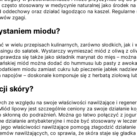
est często stosowany w medycynie naturalnej jako środek n
d oddechowy oraz działać łagodząco na kaszel. Regularn
awów zgagi.
zystaniem miodu?
ć w wielu przepisach kulinarnych, zarówno słodkich, jak 
ngu do sałatek. Wystarczy wymieszać miód z oliwą z oli
prawdza się także jako składnik marynat do mięs – możn
ńskiej miód można dodać do hummusu lub pasty z awokad
atkiem miodu zamiast cukru lub pieczenie jabłek nadzi
napojów – doskonale komponuje się z herbatą ziołową l
cji skóry?
 ze względu na swoje właściwości nawilżające i regeneruj
Miód lipowy jest szczególnie ceniony za swoje działanie ko
 skłonną do podrażnień. Można go łatwo połączyć z jogur
e działanie antybakteryjne i może być stosowany w lecze
 jego właściwości nawilżające pomogą złagodzić działani
ów nawilżających, co sprawia, że skóra staje się gładka 