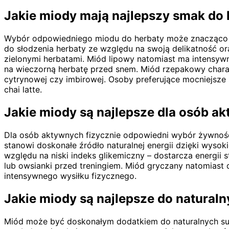
Jakie miody mają najlepszy smak do 
Wybór odpowiedniego miodu do herbaty może znacząco wp
do słodzenia herbaty ze względu na swoją delikatność or
zielonymi herbatami. Miód lipowy natomiast ma intensyw
na wieczorną herbatę przed snem. Miód rzepakowy charakt
cytrynowej czy imbirowej. Osoby preferujące mocniejsz
chai latte.
Jakie miody są najlepsze dla osób a
Dla osób aktywnych fizycznie odpowiedni wybór żywnośc
stanowi doskonałe źródło naturalnej energii dzięki wyso
względu na niski indeks glikemiczny – dostarcza energi
lub owsianki przed treningiem. Miód gryczany natomiast
intensywnego wysiłku fizycznego.
Jakie miody są najlepsze do natural
Miód może być doskonałym dodatkiem do naturalnych sup