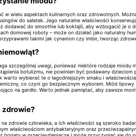
zystanie miodu?
ć w wielu aspektach kulinarnych oraz zdrowotnych. Można
essingów do sałatek. Jego naturalne właściwości konserwuj
odawać do smoothie lub koktajli, aby wzbogacić je o do
ch domowej roboty – może on działać jako naturalny hum
 przyprawami takimi jak cynamon czy imbir, tworząc zdr
 niemowląt?
aga szczególnej uwagi, ponieważ niektóre rodzaje miodu
stąpienia botulizmu, nie powinien być podawany dzieciom 
 warto wybierać te o łagodniejszym smaku i właściwościa
likemiczny, co czyni go bezpiecznym wyborem. Miód lipowy
kojąco na gardło. Warto jednak pamiętać, aby zawsze moni
a zdrowie?
 na zdrowie człowieka, a ich właściwości są szeroko ba
ilnym właściwościom antybakteryjnym oraz przeciwzapalnym
est bogaty w przeciwutleniacze i może przyczyniać się do