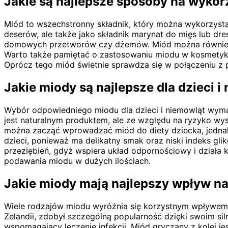
Jakie są najlepsze sposoby na wykor
Miód to wszechstronny składnik, który można wykorzysta
deserów, ale także jako składnik marynat do mięs lub dr
domowych przetworów czy dżemów. Miód można również d
Warto także pamiętać o zastosowaniu miodu w kosmetyka
Oprócz tego miód świetnie sprawdza się w połączeniu z
Jakie miody są najlepsze dla dzieci i
Wybór odpowiedniego miodu dla dzieci i niemowląt wym
jest naturalnym produktem, ale ze względu na ryzyko wy
można zacząć wprowadzać miód do diety dziecka, jednak
dzieci, ponieważ ma delikatny smak oraz niski indeks g
przeziębień, gdyż wspiera układ odpornościowy i działa 
podawania miodu w dużych ilościach.
Jakie miody mają najlepszy wpływ n
Wiele rodzajów miodu wyróżnia się korzystnym wpływem
Zelandii, zdobył szczególną popularność dzięki swoim s
wspomagający leczenie infekcji. Miód gryczany z kolei j