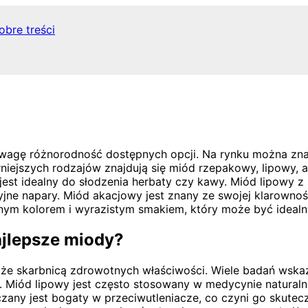
obre treści
wagę różnorodność dostępnych opcji. Na rynku można znal
niejszych rodzajów znajdują się miód rzepakowy, lipowy,
jest idealny do słodzenia herbaty czy kawy. Miód lipowy z
ne napary. Miód akacjowy jest znany ze swojej klarownośc
emnym kolorem i wyrazistym smakiem, który może być ideal
ajlepsze miody?
kże skarbnicą zdrowotnych właściwości. Wiele badań wskaz
Miód lipowy jest często stosowany w medycynie naturalne
zany jest bogaty w przeciwutleniacze, co czyni go skute