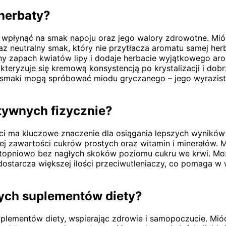
herbaty?
łynąć na smak napoju oraz jego walory zdrowotne. Miód
az neutralny smak, który nie przytłacza aromatu samej her
ny zapach kwiatów lipy i dodaje herbacie wyjątkowego aro
eryzuje się kremową konsystencją po krystalizacji i dobr
e smaki mogą spróbować miodu gryczanego – jego wyrazist
ktywnych fizycznie?
i ma kluczowe znaczenie dla osiągania lepszych wyników 
kiej zawartości cukrów prostych oraz witamin i minerałów
i stopniowo bez nagłych skoków poziomu cukru we krwi. Mo
 dostarcza większej ilości przeciwutleniaczy, co pomaga
nych suplementów diety?
lementów diety, wspierając zdrowie i samopoczucie. Miód