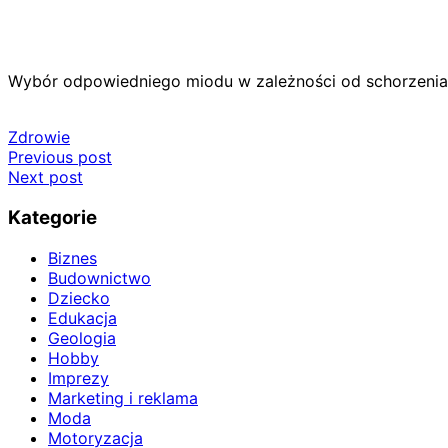
Wybór odpowiedniego miodu w zależności od schorzenia
Zdrowie
Nawigacja
Previous post
Next post
wpisu
Kategorie
Biznes
Budownictwo
Dziecko
Edukacja
Geologia
Hobby
Imprezy
Marketing i reklama
Moda
Motoryzacja