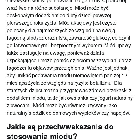
niezwykle istotny, ponieważ ich organizmy są bardziej
wrażliwe na różne substancje. Miód może być
doskonałym dodatkiem do diety dzieci powyżej
pierwszego roku życia. Miód akacjowy jest często
polecany dla najmłodszych ze względu na swoją
łagodną słodycz oraz niską zawartość glukozy, co czyni
go łatwostrawnym i bezpiecznym wyborem. Miód lipowy
także zasługuje na uwagę, ponieważ działa
uspokajająco i może pomóc dzieciom w zasypianiu oraz
łagodzeniu objawów przeziębienia. Ważne jest jednak,
aby unikać podawania miodu niemowlętom poniżej 12
miesiąca życia ze względu na ryzyko botulizmu. Dla
starszych dzieci można przygotować zdrowe przekąski z
dodatkiem miodu, takie jak owsianka czy jogurt naturalny
z owocami. Miód może być również używany jako
naturalny słodzik do domowych wypieków czy napojów.
Jakie są przeciwwskazania do
stosowania miodu?