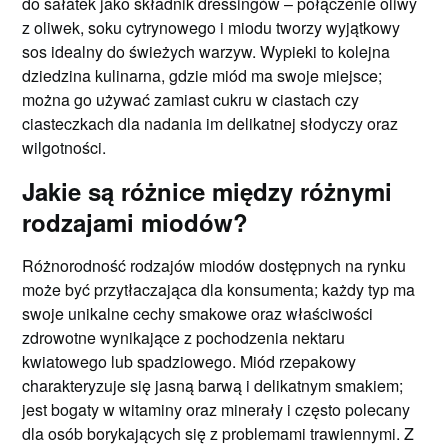
do sałatek jako składnik dressingów – połączenie oliwy
z oliwek, soku cytrynowego i miodu tworzy wyjątkowy
sos idealny do świeżych warzyw. Wypieki to kolejna
dziedzina kulinarna, gdzie miód ma swoje miejsce;
można go używać zamiast cukru w ciastach czy
ciasteczkach dla nadania im delikatnej słodyczy oraz
wilgotności.
Jakie są różnice między różnymi
rodzajami miodów?
Różnorodność rodzajów miodów dostępnych na rynku
może być przytłaczająca dla konsumenta; każdy typ ma
swoje unikalne cechy smakowe oraz właściwości
zdrowotne wynikające z pochodzenia nektaru
kwiatowego lub spadziowego. Miód rzepakowy
charakteryzuje się jasną barwą i delikatnym smakiem;
jest bogaty w witaminy oraz minerały i często polecany
dla osób borykających się z problemami trawiennymi. Z