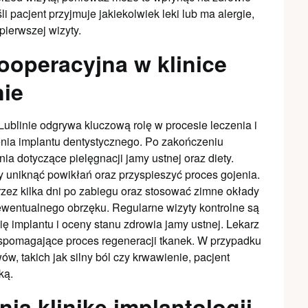
li pacjent przyjmuje jakiekolwiek leki lub ma alergie,
ierwszej wizyty.
ooperacyjna w klinice
nie
Lublinie odgrywa kluczową rolę w procesie leczenia i
nia implantu dentystycznego. Po zakończeniu
a dotyczące pielęgnacji jamy ustnej oraz diety.
 uniknąć powikłań oraz przyspieszyć proces gojenia.
zez kilka dni po zabiegu oraz stosować zimne okłady
wentualnego obrzęku. Regularne wizyty kontrolne są
ę implantu i oceny stanu zdrowia jamy ustnej. Lekarz
spomagające proces regeneracji tkanek. W przypadku
w, takich jak silny ból czy krwawienie, pacjent
ką.
ą klinikę implantologii