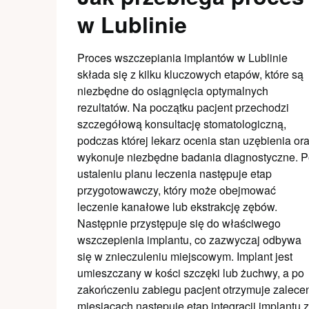
w Lublinie
Proces wszczepiania implantów w Lublinie
składa się z kilku kluczowych etapów, które są
niezbędne do osiągnięcia optymalnych
rezultatów. Na początku pacjent przechodzi
szczegółową konsultację stomatologiczną,
podczas której lekarz ocenia stan uzębienia or
wykonuje niezbędne badania diagnostyczne. 
ustaleniu planu leczenia następuje etap
przygotowawczy, który może obejmować
leczenie kanałowe lub ekstrakcję zębów.
Następnie przystępuje się do właściwego
wszczepienia implantu, co zazwyczaj odbywa
się w znieczuleniu miejscowym. Implant jest
umieszczany w kości szczęki lub żuchwy, a po
zakończeniu zabiegu pacjent otrzymuje zaleceni
miesiącach następuje etap integracji implantu 