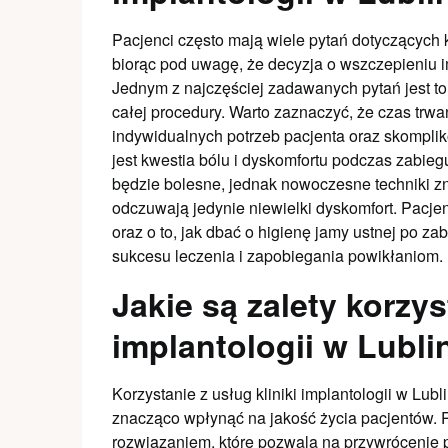
Pacjenci często mają wiele pytań dotyczących kl
biorąc pod uwagę, że decyzja o wszczepieniu i
Jednym z najczęściej zadawanych pytań jest to,
całej procedury. Warto zaznaczyć, że czas trwa
indywidualnych potrzeb pacjenta oraz skompl
jest kwestia bólu i dyskomfortu podczas zabieg
będzie bolesne, jednak nowoczesne techniki zn
odczuwają jedynie niewielki dyskomfort. Pacjen
oraz o to, jak dbać o higienę jamy ustnej po z
sukcesu leczenia i zapobiegania powikłaniom.
Jakie są zalety korzyst
implantologii w Lubli
Korzystanie z usług kliniki implantologii w Lubl
znacząco wpłynąć na jakość życia pacjentów. 
rozwiązaniem, które pozwala na przywrócenie pe