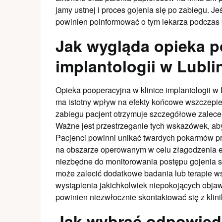
jamy ustnej i proces gojenia się po zabiegu. Jeś
powinien poinformować o tym lekarza podczas p
Jak wygląda opieka p
implantologii w Lubli
Opieka pooperacyjna w klinice implantologii w 
ma istotny wpływ na efekty końcowe wszczepie
zabiegu pacjent otrzymuje szczegółowe zaleceni
Ważne jest przestrzeganie tych wskazówek, aby
Pacjenci powinni unikać twardych pokarmów pr
na obszarze operowanym w celu złagodzenia e
niezbędne do monitorowania postępu gojenia si
może zalecić dodatkowe badania lub terapie w
wystąpienia jakichkolwiek niepokojących objawó
powinien niezwłocznie skontaktować się z klini
Jak wybrać odpowiedni