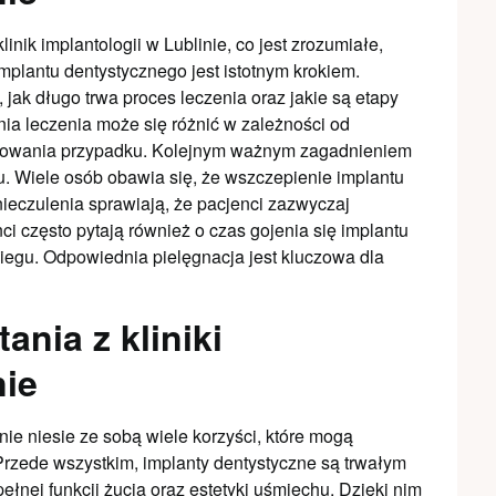
inik implantologii w Lublinie, co jest zrozumiałe,
mplantu dentystycznego jest istotnym krokiem.
 jak długo trwa proces leczenia oraz jakie są etapy
nia leczenia może się różnić w zależności od
ikowania przypadku. Kolejnym ważnym zagadnieniem
u. Wiele osób obawia się, że wszczepienie implantu
ieczulenia sprawiają, że pacjenci zazwyczaj
ci często pytają również o czas gojenia się implantu
abiegu. Odpowiednia pielęgnacja jest kluczowa dla
ania z kliniki
nie
inie niesie ze sobą wiele korzyści, które mogą
Przede wszystkim, implanty dentystyczne są trwałym
łnej funkcji żucia oraz estetyki uśmiechu. Dzięki nim