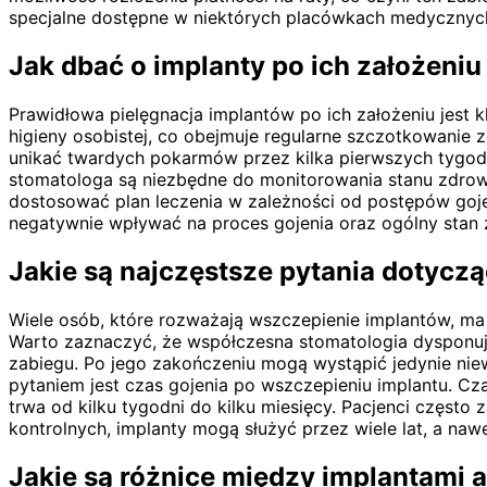
specjalne dostępne w niektórych placówkach medycznych
Jak dbać o implanty po ich założeniu
Prawidłowa pielęgnacja implantów po ich założeniu jest k
higieny osobistej, co obejmuje regularne szczotkowanie
unikać twardych pokarmów przez kilka pierwszych tygodni
stomatologa są niezbędne do monitorowania stanu zdrowi
dostosować plan leczenia w zależności od postępów gojen
negatywnie wpływać na proces gojenia oraz ogólny stan 
Jakie są najczęstsze pytania dotycz
Wiele osób, które rozważają wszczepienie implantów, ma 
Warto zaznaczyć, że współczesna stomatologia dysponuj
zabiegu. Po jego zakończeniu mogą wystąpić jedynie nie
pytaniem jest czas gojenia po wszczepieniu implantu. Cz
trwa od kilku tygodni do kilku miesięcy. Pacjenci często 
kontrolnych, implanty mogą służyć przez wiele lat, a nawe
Jakie są różnice między implantami a