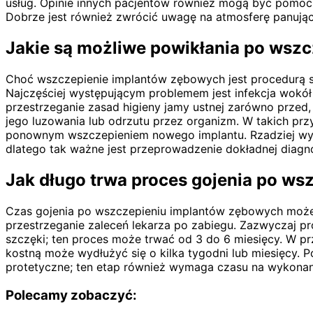
usług. Opinie innych pacjentów również mogą być pomocn
Dobrze jest również zwrócić uwagę na atmosferę panując
Jakie są możliwe powikłania po wszc
Choć wszczepienie implantów zębowych jest procedurą st
Najczęściej występującym problemem jest infekcja wokół 
przestrzeganie zasad higieny jamy ustnej zarówno przed, 
jego luzowania lub odrzutu przez organizm. W takich p
ponownym wszczepieniem nowego implantu. Rzadziej wys
dlatego tak ważne jest przeprowadzenie dokładnej diagno
Jak długo trwa proces gojenia po ws
Czas gojenia po wszczepieniu implantów zębowych może si
przestrzeganie zaleceń lekarza po zabiegu. Zazwyczaj pro
szczęki; ten proces może trwać od 3 do 6 miesięcy. W pr
kostną może wydłużyć się o kilka tygodni lub miesięcy. 
protetyczne; ten etap również wymaga czasu na wykonan
Polecamy zobaczyć: