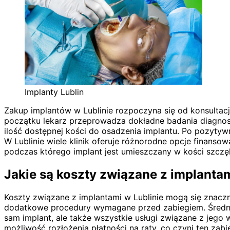
Implanty Lublin
Zakup implantów w Lublinie rozpoczyna się od konsultacj
początku lekarz przeprowadza dokładne badania diagnost
ilość dostępnej kości do osadzenia implantu. Po pozytyw
W Lublinie wiele klinik oferuje różnorodne opcje finans
podczas którego implant jest umieszczany w kości szczęk
Jakie są koszty związane z implantam
Koszty związane z implantami w Lublinie mogą się znaczn
dodatkowe procedury wymagane przed zabiegiem. Średni ko
sam implant, ale także wszystkie usługi związane z jego 
możliwość rozłożenia płatności na raty, co czyni ten z