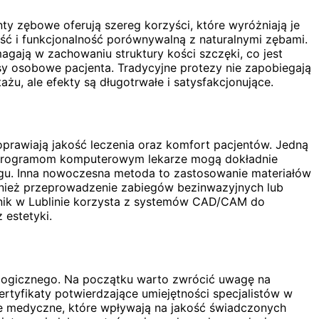
ty zębowe oferują szereg korzyści, które wyróżniają je
ość i funkcjonalność porównywalną z naturalnymi zębami.
ają w zachowaniu struktury kości szczęki, co jest
sy osobowe pacjenta. Tradycyjne protezy nie zapobiegają
, ale efekty są długotrwałe i satysfakcjonujące.
oprawiają jakość leczenia oraz komfort pacjentów. Jedną
az programom komputerowym lekarze mogą dokładnie
iegu. Inna nowoczesna metoda to zastosowanie materiałów
ównież przeprowadzenie zabiegów bezinwazyjnych lub
linik w Lublinie korzysta z systemów CAD/CAM do
 estetyki.
tologicznego. Na początku warto zwrócić uwagę na
rtyfikaty potwierdzające umiejętności specjalistów w
gie medyczne, które wpływają na jakość świadczonych