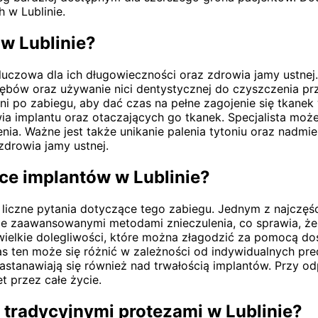
 w Lublinie.
 w Lublinie?
luczowa dla ich długowieczności oraz zdrowia jamy ustnej.
 zębów oraz używanie nici dentystycznej do czyszczenia p
 po zabiegu, aby dać czas na pełne zagojenie się tkanek 
a implantu oraz otaczających go tkanek. Specjalista może
ia. Ważne jest także unikanie palenia tytoniu oraz nadmi
zdrowia jamy ustnej.
ące implantów w Lublinie?
liczne pytania dotyczące tego zabiegu. Jednym z najczęści
e zaawansowanymi metodami znieczulenia, co sprawia, że
wielkie dolegliwości, które można złagodzić za pomocą d
as ten może się różnić w zależności od indywidualnych pre
zastanawiają się również nad trwałością implantów. Przy od
t przez całe życie.
 tradycyjnymi protezami w Lublinie?