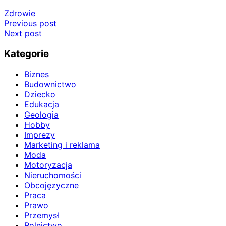
Zdrowie
Nawigacja
Previous post
Next post
wpisu
Kategorie
Biznes
Budownictwo
Dziecko
Edukacja
Geologia
Hobby
Imprezy
Marketing i reklama
Moda
Motoryzacja
Nieruchomości
Obcojęzyczne
Praca
Prawo
Przemysł
Rolnictwo