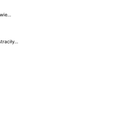
awie…
traciły…
…