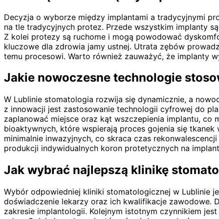
Decyzja o wyborze między implantami a tradycyjnymi prot
na tle tradycyjnych protez. Przede wszystkim implanty s
Z kolei protezy są ruchome i mogą powodować dyskomfort
kluczowe dla zdrowia jamy ustnej. Utrata zębów prowadz
temu procesowi. Warto również zauważyć, że implanty wy
Jakie nowoczesne technologie stosow
W Lublinie stomatologia rozwija się dynamicznie, a now
z innowacji jest zastosowanie technologii cyfrowej do
zaplanować miejsce oraz kąt wszczepienia implantu, co 
bioaktywnych, które wspierają proces gojenia się tkane
minimalnie inwazyjnych, co skraca czas rekonwalescencj
produkcji indywidualnych koron protetycznych na implan
Jak wybrać najlepszą klinikę stomato
Wybór odpowiedniej kliniki stomatologicznej w Lublinie 
doświadczenie lekarzy oraz ich kwalifikacje zawodowe. D
zakresie implantologii. Kolejnym istotnym czynnikiem je