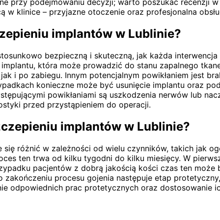
e przy podejmowaniu decyzji; warto poszukać recenzji w 
ą w klinice – przyjazne otoczenie oraz profesjonalna obs
zepieniu implantów w Lublinie?
osunkowo bezpieczną i skuteczną, jak każda interwencja c
implantu, która może prowadzić do stanu zapalnego tkanek
jak i po zabiegu. Innym potencjalnym powikłaniem jest bra
rzypadkach konieczne może być usunięcie implantu oraz p
tępującymi powikłaniami są uszkodzenia nerwów lub nacz
styki przed przystąpieniem do operacji.
zczepieniu implantów w Lublinie?
ę różnić w zależności od wielu czynników, takich jak ogó
ces ten trwa od kilku tygodni do kilku miesięcy. W pierwsz
zypadku pacjentów z dobrą jakością kości czas ten może b
Po zakończeniu procesu gojenia następuje etap protetyczn
ie odpowiednich prac protetycznych oraz dostosowanie ic