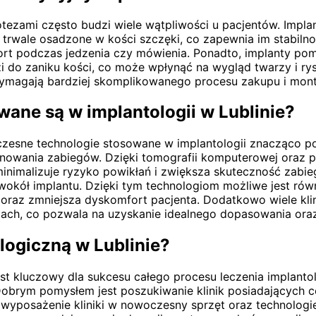
ezami często budzi wiele wątpliwości u pacjentów. Implan
ą trwale osadzone w kości szczęki, co zapewnia im stabiln
 podczas jedzenia czy mówienia. Ponadto, implanty pomag
i do zaniku kości, co może wpłynąć na wygląd twarzy i ry
magają bardziej skomplikowanego procesu zakupu i montażu
ane są w implantologii w Lublinie?
oczesne technologie stosowane w implantologii znacząco p
 planowania zabiegów. Dzięki tomografii komputerowej or
minimalizuje ryzyko powikłań i zwiększa skuteczność zab
k wokół implantu. Dzięki tym technologiom możliwe jest r
i oraz zmniejsza dyskomfort pacjenta. Dodatkowo wiele k
tach, co pozwala na uzyskanie idealnego dopasowania oraz
logiczną w Lublinie?
jest kluczowy dla sukcesu całego procesu leczenia implan
obrym pomysłem jest poszukiwanie klinik posiadających ce
st wyposażenie kliniki w nowoczesny sprzęt oraz technolo