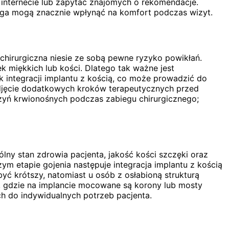
internecie lub zapytać znajomych o rekomendacje.
ługa mogą znacznie wpłynąć na komfort podczas wizyt.
hirurgiczna niesie ze sobą pewne ryzyko powikłań.
 miękkich lub kości. Dlatego tak ważne jest
k integracji implantu z kością, co może prowadzić do
odjęcie dodatkowych kroków terapeutycznych przed
yń krwionośnych podczas zabiegu chirurgicznego;
lny stan zdrowia pacjenta, jakość kości szczęki oraz
ym etapie gojenia następuje integracja implantu z kością
yć krótszy, natomiast u osób z osłabioną strukturą
y, gdzie na implancie mocowane są korony lub mosty
h do indywidualnych potrzeb pacjenta.