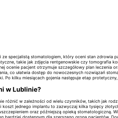
i ze specjalistą stomatologiem, który oceni stan zdrowia 
yczne, takie jak zdjęcia rentgenowskie czy tomografia ko
nej ocenie pacjent otrzymuje szczegółowy plan leczenia o
owania, co ułatwia dostęp do nowoczesnych rozwiązań stoma
i. Po kilku miesiącach gojenia następuje etap protetyczny
i w Lublinie?
ie różnić w zależności od wielu czynników, takich jak rod
szt jednego implantu to zazwyczaj kilka tysięcy złotych,
wszczepieniem oraz późniejszą opieką stomatologiczną. Wie
abieg bardziej dostępnym dla szerszego grona pacjentów. 