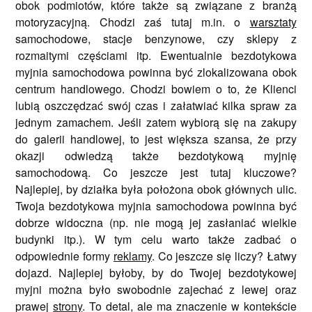
obok podmiotów, które także są związane z branżą
motoryzacyjną. Chodzi zaś tutaj m.in. o
warsztaty
samochodowe, stacje benzynowe, czy sklepy z
rozmaitymi częściami itp. Ewentualnie bezdotykowa
myjnia samochodowa powinna być zlokalizowana obok
centrum handlowego. Chodzi bowiem o to, że Klienci
lubią oszczędzać swój czas i załatwiać kilka spraw za
jednym zamachem. Jeśli zatem wybiorą się na zakupy
do galerii handlowej, to jest większa szansa, że przy
okazji odwiedzą także bezdotykową myjnię
samochodową. Co jeszcze jest tutaj kluczowe?
Najlepiej, by działka była położona obok głównych ulic.
Twoja bezdotykowa myjnia samochodowa powinna być
dobrze widoczna (np. nie mogą jej zasłaniać wielkie
budynki itp.). W tym celu warto także zadbać o
odpowiednie formy
reklamy
. Co jeszcze się liczy? Łatwy
dojazd. Najlepiej byłoby, by do Twojej bezdotykowej
myjni można było swobodnie zajechać z lewej oraz
prawej
strony
. To detal, ale ma znaczenie w kontekście