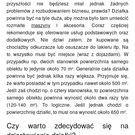
przyszłości nie będziesz miał jednak żadnych
problemów z rozbudowaniem biznesu, prawda? Działka
powinna być na tyle duża, aby można było tam umieścić
rozmaite
maszyny
i akcesoria. Coraz częściej
rekomenduje się oferowanie usług podstawowych oraz
dodatkowych. Nie dziwi zatem, że kupowane są
chociażby odkurzacze lub osuszacze do lakieru itp. Na
to wszystko musi być miejsce (wraz z dojazdami). W
przypadku np. dwóch stanowisk powierzchnia samego
obiektu to jedynie około 70 m². Generalnie cała działka
powinna być jednak kilka razy większa. Przyjmuje się,
że warto posiadać w tym przypadku nawet około 500 m².
Jeśli zaś chodzi np. o cztery stanowiska, to powierzchnia
samego obiektu powinna wynosić około dwa razy tyle
(120-140 m²). To logiczne. Jeśli jednak chodzi o
powierzchnię działki, to musi ona wynosić około 650 m².
Czy warto zdecydować się na
dzierżawienie działki?