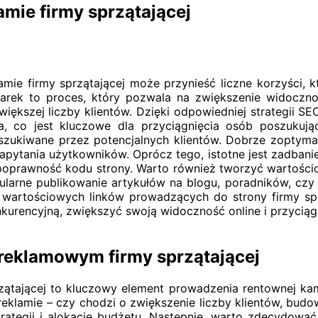
amie firmy sprzątającej
mie firmy sprzątającej może przynieść liczne korzyści, k
arek to proces, który pozwala na zwiększenie widoczn
 większej liczby klientów. Dzięki odpowiedniej strategii S
a, co jest kluczowe dla przyciągnięcia osób poszuku
szukiwane przez potencjalnych klientów. Dobrze zoptyma
apytania użytkowników. Oprócz tego, istotne jest zadbani
oprawność kodu strony. Warto również tworzyć wartościow
gularne publikowanie artykułów na blogu, poradników, cz
e wartościowych linków prowadzących do strony firmy spr
kurencyjną, zwiększyć swoją widoczność online i przyciąg
reklamowym firmy sprzątającej
tającej to kluczowy element prowadzenia rentownej kam
i reklamie – czy chodzi o zwiększenie liczby klientów, bu
ategii i alokację budżetu. Następnie, warto zdecydować,