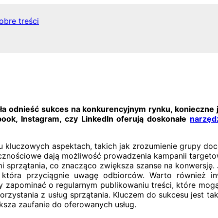
obre treści
ogła odnieść sukces na konkurencyjnym rynku, konieczn
book, Instagram, czy LinkedIn oferują doskonałe
narzęd
ilku kluczowych aspektach, takich jak zrozumienie grupy 
cznościowe dają możliwość prowadzenia kampanii target
i sprzątania, co znacząco zwiększa szanse na konwersję
a, która przyciągnie uwagę odbiorców. Warto również i
ży zapominać o regularnym publikowaniu treści, które mogą
rzystania z usług sprzątania. Kluczem do sukcesu jest tak
ksza zaufanie do oferowanych usług.