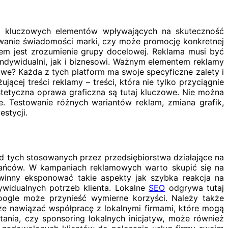
ia kluczowych elementów wpływających na skuteczność
dowanie świadomości marki, czy może promocję konkretnej
iem jest zrozumienie grupy docelowej. Reklama musi być
indywidualni, jak i biznesowi. Ważnym elementem reklamy
we? Każda z tych platform ma swoje specyficzne zalety i
ącej treści reklamy – treści, która nie tylko przyciągnie
stetyczna oprawa graficzna są tutaj kluczowe. Nie można
. Testowanie różnych wariantów reklam, zmiana grafik,
stycji.
od tych stosowanych przez przedsiębiorstwa działające na
szkańców. W kampaniach reklamowych warto skupić się na
powinny eksponować takie aspekty jak szybka reakcja na
widualnych potrzeb klienta. Lokalne
SEO
odgrywa tutaj
Google może przynieść wymierne korzyści. Należy także
kże nawiązać współpracę z lokalnymi firmami, które mogą
tania, czy sponsoring lokalnych inicjatyw, może również