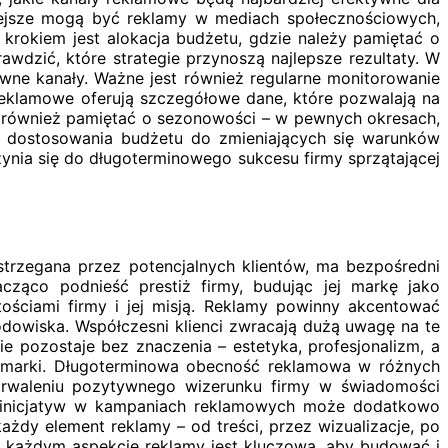
zniejsze mogą być reklamy w mediach społecznościowych,
krokiem jest alokacja budżetu, gdzie należy pamiętać o
wdzić, które strategie przynoszą najlepsze rezultaty. W
wne kanały. Ważne jest również regularne monitorowanie
reklamowe oferują szczegółowe dane, które pozwalają na
o również pamiętać o sezonowości – w pewnych okresach,
ć dostosowania budżetu do zmieniających się warunków
nia się do długoterminowego sukcesu firmy sprzątającej
ostrzegana przez potencjalnych klientów, ma bezpośredni
ąco podnieść prestiż firmy, budując jej markę jako
tościami firmy i jej misją. Reklamy powinny akcentować
odowiska. Współczesni klienci zwracają dużą uwagę na te
ie pozostaje bez znaczenia – estetyka, profesjonalizm, a
nej marki. Długoterminowa obecność reklamowa w różnych
trwaleniu pozytywnego wizerunku firmy w świadomości
ch inicjatyw w kampaniach reklamowych może dodatkowo
żdy element reklamy – od treści, przez wizualizacje, po
ć w każdym aspekcie reklamy jest kluczowa, aby budować i