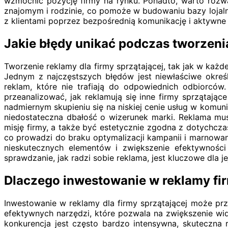
wzmocnić pozycję firmy na rynku. Ponadto, warto rozw
znajomym i rodzinie, co pomoże w budowaniu bazy lojalny
z klientami poprzez bezpośrednią komunikację i aktywne 
Jakie błędy unikać podczas tworzenia
Tworzenie reklamy dla firmy sprzątającej, tak jak w każ
Jednym z najczęstszych błędów jest niewłaściwe okreś
reklam, które nie trafiają do odpowiednich odbiorców
przeanalizować, jak reklamują się inne firmy sprzątając
nadmiernym skupieniu się na niskiej cenie usług w komun
niedostateczna dbałość o wizerunek marki. Reklama mus
misję firmy, a także być estetycznie zgodna z dotychcza
co prowadzi do braku optymalizacji kampanii i marnowa
nieskutecznych elementów i zwiększenie efektywności
sprawdzanie, jak radzi sobie reklama, jest kluczowe dl
Dlaczego inwestowanie w reklamy fir
Inwestowanie w reklamy dla firmy sprzątającej może przy
efektywnych narzędzi, które pozwala na zwiększenie wid
konkurencja jest często bardzo intensywna, skuteczna