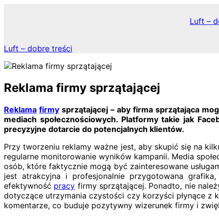
Skip
to
Luft – d
content
Luft – dobre treści
Reklama firmy sprzątającej
Reklama
firmy
sprzątającej – aby firma sprzątająca m
mediach społecznościowych. Platformy takie jak Face
precyzyjne dotarcie do potencjalnych klientów.
Przy tworzeniu reklamy ważne jest, aby skupić się na k
regularne monitorowanie wyników kampanii. Media społe
osób, które faktycznie mogą być zainteresowane usługam
jest atrakcyjna i profesjonalnie przygotowana grafik
efektywność
pracy
firmy sprzątającej. Ponadto, nie nale
dotyczące utrzymania czystości czy korzyści płynące z ko
komentarze, co buduje pozytywny wizerunek firmy i zwię