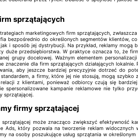
firm sprzątających
 strategiach marketingowych firm sprzątających, zwłaszcza
trafia bezpośrednio do określonych segmentów klientów,
jak i sposób jej dystrybucji. Na przykład, reklamy mogą
 czy duże przedsiębiorstwa. W praktyce oznacza to, że fi
nej grupy docelowej. Ważnym elementem personalizacji 
e znaczenie dla firm sprzątających działających lokalnie
owania, aby jeszcze bardziej precyzyjnie dotrzeć do p
ę standardem, a firmy, które jej nie stosują, mogą szybko
elacji z klientami, ponieważ odbiorcy czują się bardzi
ie spersonalizowane kampanie reklamowe nie tylko przyc
y sprzątającej.
amy firmy sprzątającej
 sprzątającej może znacząco zwiększyć efektywność kam
gle Ads, który pozwala na tworzenie reklam widocznych 
amy na osoby poszukujące usług sprzątania w określonym