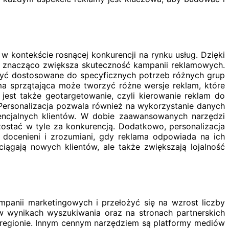
 w kontekście rosnącej konkurencji na rynku usług. Dzięki
 co znacząco zwiększa skuteczność kampanii reklamowych.
 być dostosowane do specyficznych potrzeb różnych grup
rma sprzątająca może tworzyć różne wersje reklam, które
jest także geotargetowanie, czyli kierowanie reklam do
. Personalizacja pozwala również na wykorzystanie danych
otencjalnych klientów. W dobie zaawansowanych narzędzi
 zostać w tyle za konkurencją. Dodatkowo, personalizacja
ej docenieni i zrozumiani, gdy reklama odpowiada na ich
iągają nowych klientów, ale także zwiększają lojalność
panii marketingowych i przełożyć się na wzrost liczby
w wynikach wyszukiwania oraz na stronach partnerskich
 regionie. Innym cennym narzędziem są platformy mediów