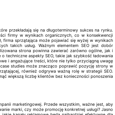
tóre przekładają się na długoterminowy sukces na rynku.
ości firmy w wynikach organicznych, co w konsekwencji
EO, firma sprzątająca może pojawiać się wyżej w wynikach
jących takich usług. Ważnym elementem SEO jest dobór
lizowana strona powinna zawierać zarówno ogólne, jak i
e o techniczne aspekty SEO, takie jak szybkość ładowania
e i angażujące treści, które nie tylko przyciągną uwagę
y case studies może znacząco poprawić pozycję strony w
zątającej, również odgrywa ważną rolę w strategii SEO.
nąć większą liczbę klientów bez konieczności ponoszenia
panii marketingowej. Przede wszystkim, ważne jest, aby
dowanie marki, czy może promocję konkretnej usługi? Jasno
 jakie kanały reklamowe będą najbardziej efektywne dla