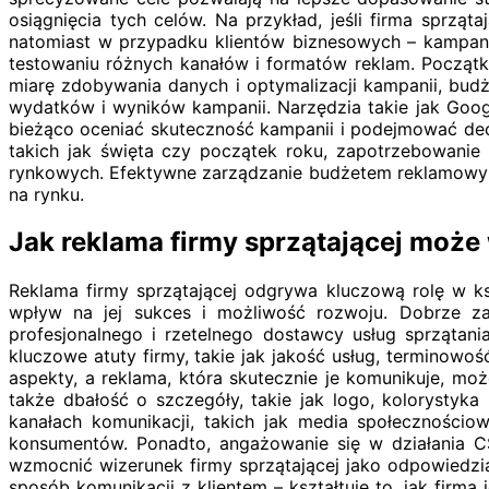
osiągnięcia tych celów. Na przykład, jeśli firma sprz
natomiast w przypadku klientów biznesowych – kampanie
testowaniu różnych kanałów i formatów reklam. Początko
miarę zdobywania danych i optymalizacji kampanii, bud
wydatków i wyników kampanii. Narzędzia takie jak Goog
bieżąco oceniać skuteczność kampanii i podejmować dec
takich jak święta czy początek roku, zapotrzebowani
rynkowych. Efektywne zarządzanie budżetem reklamowym 
na rynku.
Jak reklama firmy sprzątającej może
Reklama firmy sprzątającej odgrywa kluczową rolę w ksz
wpływ na jej sukces i możliwość rozwoju. Dobrze z
profesjonalnego i rzetelnego dostawcy usług sprzątani
kluczowe atuty firmy, takie jak jakość usług, terminowo
aspekty, a reklama, która skutecznie je komunikuje, moż
także dbałość o szczegóły, takie jak logo, kolorystyk
kanałach komunikacji, takich jak media społecznościo
konsumentów. Ponadto, angażowanie się w działania C
wzmocnić wizerunek firmy sprzątającej jako odpowiedzia
sposób komunikacji z klientem – kształtuje to, jak firm