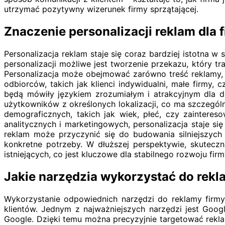
utrzymać pozytywny wizerunek firmy sprzątającej.
Znaczenie personalizacji reklam dla 
Personalizacja reklam staje się coraz bardziej istotna w
personalizacji możliwe jest tworzenie przekazu, który 
Personalizacja może obejmować zarówno treść reklamy, 
odbiorców, takich jak klienci indywidualni, małe firmy,
będą mówiły językiem zrozumiałym i atrakcyjnym dla da
użytkowników z określonych lokalizacji, co ma szczególn
demograficznych, takich jak wiek, płeć, czy zainteres
analitycznych i marketingowych, personalizacja staje si
reklam może przyczynić się do budowania silniejszych r
konkretne potrzeby. W dłuższej perspektywie, skuteczn
istniejących, co jest kluczowe dla stabilnego rozwoju firm
Jakie narzędzia wykorzystać do rekl
Wykorzystanie odpowiednich narzędzi do reklamy firmy
klientów. Jednym z najważniejszych narzędzi jest Goo
Google. Dzięki temu można precyzyjnie targetować rekl