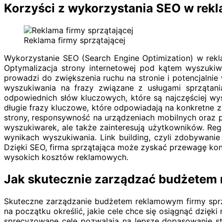
Korzyści z wykorzystania SEO w rekl
Reklama firmy sprzątającej
Wykorzystanie SEO (Search Engine Optimization) w rekla
Optymalizacja strony internetowej pod kątem wyszukiw
prowadzi do zwiększenia ruchu na stronie i potencjalnie
wyszukiwania na frazy związane z usługami sprzątani
odpowiednich słów kluczowych, które są najczęściej wy
długie frazy kluczowe, które odpowiadają na konkretne z
strony, responsywność na urządzeniach mobilnych oraz p
wyszukiwarek, ale także zainteresują użytkowników. Re
wynikach wyszukiwania. Link building, czyli zdobywani
Dzięki SEO, firma sprzątająca może zyskać przewagę kon
wysokich kosztów reklamowych.
Jak skutecznie zarządzać budżetem 
Skuteczne zarządzanie budżetem reklamowym firmy sprzą
na początku określić, jakie cele chce się osiągnąć dzięk
sprecyzowane cele pozwalają na lepsze dopasowanie str