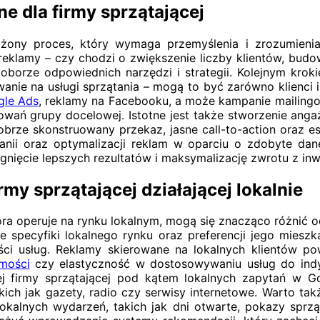
e dla firmy sprzątającej
łożony proces, który wymaga przemyślenia i zrozumien
u reklamy – czy chodzi o zwiększenie liczby klientów, bu
borze odpowiednich narzędzi i strategii. Kolejnym krok
anie na usługi sprzątania – mogą to być zarówno klienci 
gle Ads
, reklamy na Facebooku, a może kampanie mailingo
ań grupy docelowej. Istotne jest także stworzenie angażuj
obrze skonstruowany przekaz, jasne call-to-action oraz e
i oraz optymalizacji reklam w oparciu o zdobyte dane
ięcie lepszych rezultatów i maksymalizację zwrotu z inwe
my sprzątającej działającej lokalnie
tóra operuje na rynku lokalnym, mogą się znacząco różnić 
e specyfiki lokalnego rynku oraz preferencji jego mie
ości usług. Reklamy skierowane na lokalnych klientów 
mości
czy elastyczność w dostosowywaniu usług do indy
ej firmy sprzątającej pod kątem lokalnych zapytań w 
ich jak gazety, radio czy serwisy internetowe. Warto ta
lokalnych wydarzeń, takich jak dni otwarte, pokazy sprzą