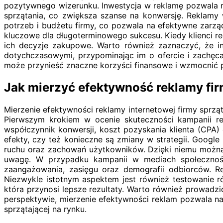
pozytywnego wizerunku. Inwestycja w reklamę pozwala r
sprzątania, co zwiększa szanse na konwersję. Reklam
potrzeb i budżetu firmy, co pozwala na efektywne zarz
kluczowe dla długoterminowego sukcesu. Kiedy klienci reg
ich decyzje zakupowe. Warto również zaznaczyć, że i
dotychczasowymi, przypominając im o ofercie i zachęc
może przynieść znaczne korzyści finansowe i wzmocnić po
Jak mierzyć efektywność reklamy firm
Mierzenie efektywności reklamy internetowej firmy sprząt
Pierwszym krokiem w ocenie skuteczności kampanii rekl
współczynnik konwersji, koszt pozyskania klienta (CPA)
efekty, czy też konieczne są zmiany w strategii. Google
ruchu oraz zachowań użytkowników. Dzięki niemu można do
uwagę. W przypadku kampanii w mediach społeczności
zaangażowania, zasięgu oraz demografii odbiorców. 
Niezwykle istotnym aspektem jest również testowanie r
która przynosi lepsze rezultaty. Warto również prowadzi
perspektywie, mierzenie efektywności reklam pozwala na
sprzątającej na rynku.