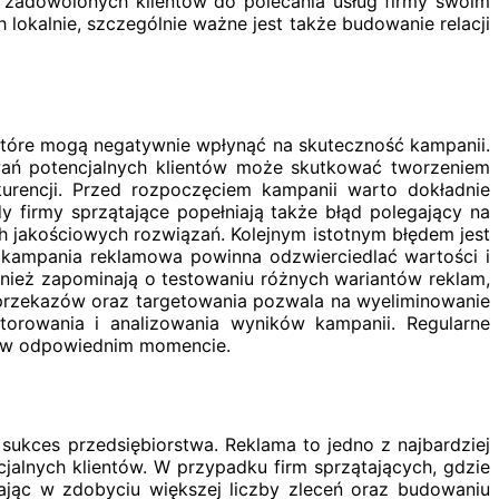
 zadowolonych klientów do polecania usług firmy swoim
lokalnie, szczególnie ważne jest także budowanie relacji
, które mogą negatywnie wpłynąć na skuteczność kampanii.
iwań potencjalnych klientów może skutkować tworzeniem
kurencji. Przed rozpoczęciem kampanii warto dokładnie
dy firmy sprzątające popełniają także błąd polegający na
ch jakościowych rozwiązań. Kolejnym istotnym błędem jest
a kampania reklamowa powinna odzwierciedlać wartości i
wnież zapominają o testowaniu różnych wariantów reklam,
 przekazów oraz targetowania pozwala na wyeliminowanie
torowania i analizowania wyników kampanii. Regularne
kt w odpowiednim momencie.
sukces przedsiębiorstwa. Reklama to jedno z najbardziej
jalnych klientów. W przypadku firm sprzątających, gdzie
ając w zdobyciu większej liczby zleceń oraz budowaniu