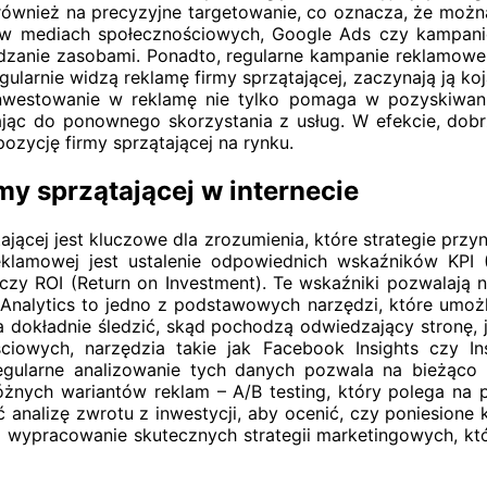
ównież na precyzyjne targetowanie, co oznacza, że możn
y w mediach społecznościowych, Google Ads czy kampa
ądzanie zasobami. Ponadto, regularne kampanie reklamow
ularnie widzą reklamę firmy sprzątającej, zaczynają ją koj
nwestowanie w reklamę nie tylko pomaga w pozyskiwaniu
ając do ponownego skorzystania z usług. W efekcie, d
zycję firmy sprzątającej na rynku.
y sprzątającej w internecie
ającej jest kluczowe dla zrozumienia, które strategie przyn
amowej jest ustalenie odpowiednich wskaźników KPI (Ke
 czy ROI (Return on Investment). Te wskaźniki pozwalaj
 Analytics to jedno z podstawowych narzędzi, które umożl
kładnie śledzić, skąd pochodzą odwiedzający stronę, jaki
owych, narzędzia takie jak Facebook Insights czy In
Regularne analizowanie tych danych pozwala na bieżąc
óżnych wariantów reklam – A/B testing, który polega na 
ć analizę zwrotu z inwestycji, aby ocenić, czy poniesione
 wypracowanie skutecznych strategii marketingowych, któ