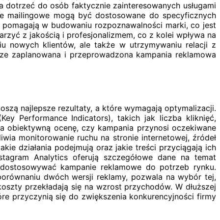
a dotrzeć do osób faktycznie zainteresowanych usługami
nie mailingowe mogą być dostosowane do specyficznych
e pomagają w budowaniu rozpoznawalności marki, co jest
arzyć z jakością i profesjonalizmem, co z kolei wpływa na
 nowych klientów, ale także w utrzymywaniu relacji z
obrze zaplanowana i przeprowadzona kampania reklamowa
oszą najlepsze rezultaty, a które wymagają optymalizacji.
y Performance Indicators), takich jak liczba kliknięć,
ą na obiektywną ocenę, czy kampania przynosi oczekiwane
iwia monitorowanie ruchu na stronie internetowej, źródeł
e działania podejmują oraz jakie treści przyciągają ich
stagram Analytics oferują szczegółowe dane na temat
o dostosowywać kampanie reklamowe do potrzeb rynku.
porównaniu dwóch wersji reklamy, pozwala na wybór tej,
 koszty przekładają się na wzrost przychodów. W dłuższej
re przyczynią się do zwiększenia konkurencyjności firmy