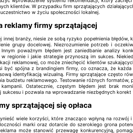
ażyć wprowadzenie systemu rekomendacji, który zachęci
ch klientów. W przypadku firm sprzątających działających 
uczestnictwo w życiu społeczności lokalnej.
 reklamy firmy sprzątającej
dej innej branży, niesie ze sobą ryzyko popełnienia błędów
lenie grupy docelowej. Niezrozumienie potrzeb i oczek
. Innym poważnym błędem jest zaniedbanie analizy kon
e w regionie i jakie strategie przynoszą im sukces. Niekie
ikacji reklamowej, co może zniechęcić klientów szukający
i być spójna z brandingiem firmy, co oznacza, że każd
sową identyfikacją wizualną. Firmy sprzątające często ró
nia budżetu reklamowego. Testowanie różnych formatów,
 kampanii. Ostatecznie, częstym błędem jest brak moni
a jej sukcesu i pozwala na wprowadzanie niezbędnych kore
my sprzątającej się opłaca
nieść wiele korzyści, które znacząco wpłyną na rozwój i 
oczności marki oraz dotarcie do szerokiego grona potenc
 reklama może stanowić przewagę konkurencyjną, pomag