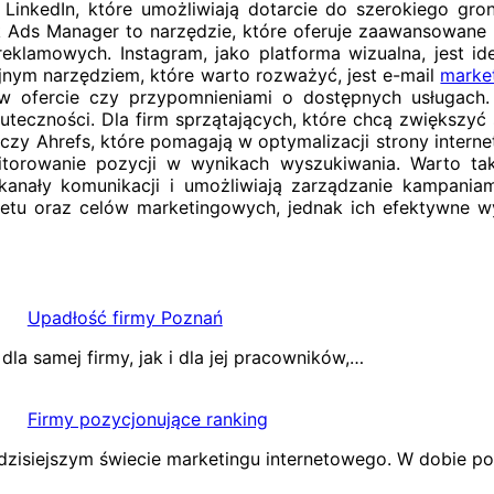
 LinkedIn, które umożliwiają dotarcie do szerokiego g
k Ads Manager to narzędzie, które oferuje zaawansowane 
klamowych. Instagram, jako platforma wizualna, jest i
ejnym narzędziem, które warto rozważyć, jest e-mail
marke
 ofercie czy przypomnieniami o dostępnych usługach. 
uteczności. Dla firm sprzątających, które chcą zwiększyć
czy Ahrefs, które pomagają w optymalizacji strony intern
itorowanie pozycji w wynikach wyszukiwania. Warto ta
 kanały komunikacji i umożliwiają zarządzanie kampani
udżetu oraz celów marketingowych, jednak ich efektywne 
Upadłość firmy Poznań
a samej firmy, jak i dla jej pracowników,…
Firmy pozycjonujące ranking
 dzisiejszym świecie marketingu internetowego. W dobie