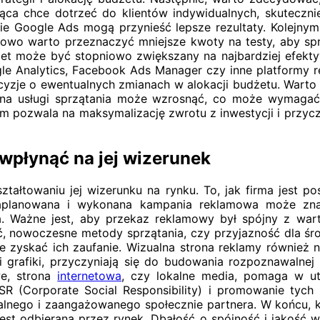
ątająca chce dotrzeć do klientów indywidualnych, skutec
 Google Ads mogą przynieść lepsze rezultaty. Kolejnym 
wo warto przeznaczyć mniejsze kwoty na testy, aby spra
żet może być stopniowo zwiększany na najbardziej efekty
le Analytics, Facebook Ads Manager czy inne platformy 
yzje o ewentualnych zmianach w alokacji budżetu. Wart
e na usługi sprzątania może wzrosnąć, co może wymaga
pozwala na maksymalizację zwrotu z inwestycji i przyczy
 wpłynąć na jej wizerunek
tałtowaniu jej wizerunku na rynku. To, jak firma jest p
aplanowana i wykonana kampania reklamowa może znacz
a. Ważne jest, aby przekaz reklamowy był spójny z war
ść, nowoczesne metody sprzątania, czy przyjazność dla śr
e zyskać ich zaufanie. Wizualna strona reklamy również n
a i grafiki, przyczyniają się do budowania rozpoznawal
we, strona
internetowa
, czy lokalne media, pomaga w u
SR (Corporate Social Responsibility) i promowanie ty
lnego i zaangażowanego społecznie partnera. W końcu, ka
a jest odbierana przez rynek. Dbałość o spójność i jakoś