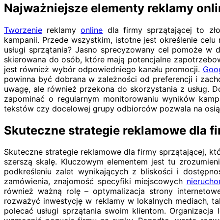
Najważniejsze elementy reklamy onlin
Tworzenie
reklamy
online
dla firmy sprzątającej to z
kampanii. Przede wszystkim, istotne jest określenie cel
usługi sprzątania? Jasno sprecyzowany cel pomoże w do
skierowana do osób, które mają potencjalne zapotrzebow
jest również wybór odpowiedniego kanału promocji.
Goo
powinna być dobrana w zależności od preferencji i zachow
uwagę, ale również przekona do skorzystania z usług. D
zapominać o regularnym monitorowaniu wyników kampani
tekstów czy docelowej grupy odbiorców pozwala na osiągn
Skuteczne strategie reklamowe dla fir
Skuteczne strategie reklamowe dla firmy sprzątającej, k
szerszą skalę. Kluczowym elementem jest tu zrozumieni
podkreśleniu zalet wynikających z bliskości i dostępn
zamówienia, znajomość specyfiki miejscowych
nierucho
również ważną rolę – optymalizacja strony internetow
rozważyć inwestycję w reklamy w lokalnych mediach, tak
polecać usługi sprzątania swoim klientom. Organizacja 