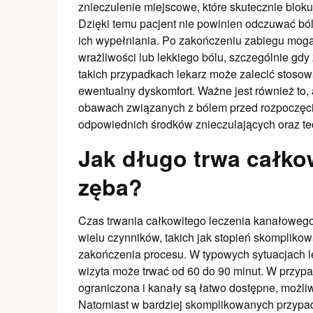
znieczulenie miejscowe, które skutecznie blo
Dzięki temu pacjent nie powinien odczuwać b
ich wypełniania. Po zakończeniu zabiegu mogą 
wrażliwości lub lekkiego bólu, szczególnie gd
takich przypadkach lekarz może zalecić stoso
ewentualny dyskomfort. Ważne jest również to, 
obawach związanych z bólem przed rozpoczęci
odpowiednich środków znieczulających oraz te
Jak długo trwa całko
zęba?
Czas trwania całkowitego leczenia kanałowego
wielu czynników, takich jak stopień skompliko
zakończenia procesu. W typowych sytuacjach lec
wizyta może trwać od 60 do 90 minut. W przypad
ograniczona i kanały są łatwo dostępne, możliw
Natomiast w bardziej skomplikowanych przypadk