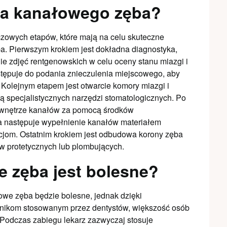
nia kanałowego zęba?
czowych etapów, które mają na celu skuteczne
ęba. Pierwszym krokiem jest dokładna diagnostyka,
ie zdjęć rentgenowskich w celu oceny stanu miazgi i
ystępuje do podania znieczulenia miejscowego, aby
Kolejnym etapem jest otwarcie komory miazgi i
 specjalistycznych narzędzi stomatologicznych. Po
e wnętrze kanałów za pomocą środków
a następuje wypełnienie kanałów materiałem
cjom. Ostatnim krokiem jest odbudowa korony zęba
w protetycznych lub plombujących.
e zęba jest bolesne?
owe zęba będzie bolesne, jednak dzięki
nikom stosowanym przez dentystów, większość osób
Podczas zabiegu lekarz zazwyczaj stosuje