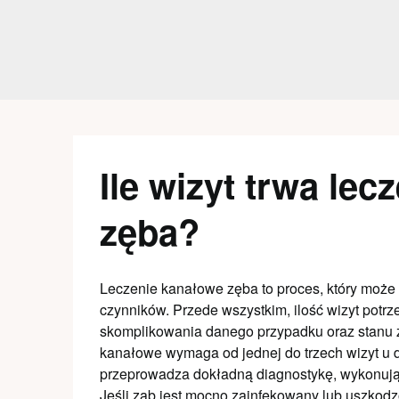
Skip
to
content
Ile wizyt trwa le
zęba?
Leczenie kanałowe zęba to proces, który może 
czynników. Przede wszystkim, ilość wizyt potr
skomplikowania danego przypadku oraz stanu 
kanałowe wymaga od jednej do trzech wizyt u d
przeprowadza dokładną diagnostykę, wykonując
Jeśli ząb jest mocno zainfekowany lub uszkod