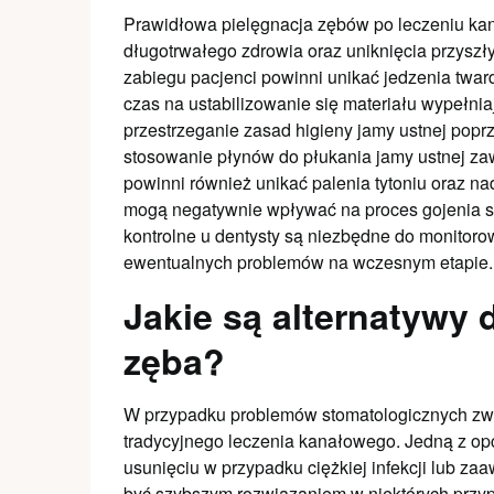
Prawidłowa pielęgnacja zębów po leczeniu kan
długotrwałego zdrowia oraz uniknięcia przysz
zabiegu pacjenci powinni unikać jedzenia twa
czas na ustabilizowanie się materiału wypełni
przestrzeganie zasad higieny jamy ustnej popr
stosowanie płynów do płukania jamy ustnej zaw
powinni również unikać palenia tytoniu oraz n
mogą negatywnie wpływać na proces gojenia s
kontrolne u dentysty są niezbędne do monitor
ewentualnych problemów na wczesnym etapie.
Jakie są alternatywy 
zęba?
W przypadku problemów stomatologicznych zwią
tradycyjnego leczenia kanałowego. Jedną z opcj
usunięciu w przypadku ciężkiej infekcji lub 
być szybszym rozwiązaniem w niektórych przyp