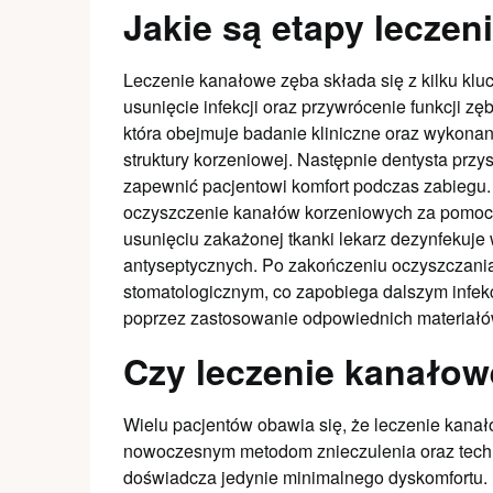
Jakie są etapy lecze
Leczenie kanałowe zęba składa się z kilku klu
usunięcie infekcji oraz przywrócenie funkcji z
która obejmuje badanie kliniczne oraz wykonan
struktury korzeniowej. Następnie dentysta prz
zapewnić pacjentowi komfort podczas zabiegu. 
oczyszczenie kanałów korzeniowych za pomocą
usunięciu zakażonej tkanki lekarz dezynfekuj
antyseptycznych. Po zakończeniu oczyszczani
stomatologicznym, co zapobiega dalszym infek
poprzez zastosowanie odpowiednich materiałó
Czy leczenie kanałow
Wielu pacjentów obawia się, że leczenie kanał
nowoczesnym metodom znieczulenia oraz tech
doświadcza jedynie minimalnego dyskomfortu. 