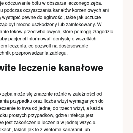
kuje odczuwanie bólu w obszarze leczonego zęba.
ólu podczas oczyszczania kanałów korzeniowych ani
wystąpić pewne dolegliwości, takie jak uczucie
y ząb był mocno uszkodzony lub zainfekowany. W
wanie leków przeciwbólowych, które pomogą złagodzić
aby pacjenci informowali dentystę o wszelkich
em leczenia, co pozwoli na dostosowanie
chnik przeprowadzania zabiegu.
wite leczenie kanałowe
 zęba może się znacznie różnić w zależności od
wania przypadku oraz liczba wizyt wymaganych do
zenie to trwa od jednej do trzech wizyt, a każda
ku prostych przypadków, gdzie infekcja jest
e jest zakończenie leczenia w jednej wizycie.
ach, takich jak te z wieloma kanałami lub