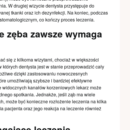
a. W drugiej wizycie dentysta przystępuje do
ej tkanki oraz ich dezynfekcji. Na koniec, podczas
m stomatologicznym, co kończy proces leczenia.
we zęba zawsze wymaga
ć się z kilkoma wizytami, chociaż w większości
 w których dentysta jest w stanie przeprowadzić cały
 możliwe dzięki zastosowaniu nowoczesnych
tóre umożliwiają szybsze i bardziej efektywne
rze widocznych kanałów korzeniowych lekarz może
nego spotkania. Jednakże, jeśli ząb ma wiele
ich, może być konieczne rozłożenie leczenia na kilka
ia pacjenta oraz jego reakcja na leczenie również
gające leczenia