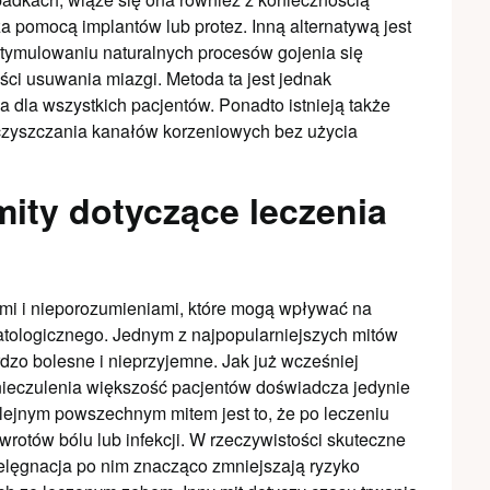
 pomocą implantów lub protez. Inną alternatywą jest
 stymulowaniu naturalnych procesów gojenia się
ości usuwania miazgi. Metoda ta jest jednak
 dla wszystkich pacjentów. Ponadto istnieją także
czyszczania kanałów korzeniowych bez użycia
mity dotyczące leczenia
mi i nieporozumieniami, które mogą wpływać na
atologicznego. Jednym z najpopularniejszych mitów
rdzo bolesne i nieprzyjemne. Jak już wcześniej
eczulenia większość pacjentów doświadcza jedynie
ejnym powszechnym mitem jest to, że po leczeniu
otów bólu lub infekcji. W rzeczywistości skuteczne
elęgnacja po nim znacząco zmniejszają ryzyko