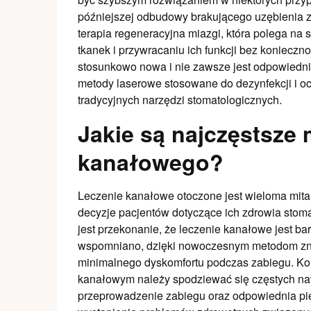
późniejszej odbudowy brakującego uzębienia za
terapia regeneracyjna miazgi, która polega na
tkanek i przywracaniu ich funkcji bez konieczn
stosunkowo nowa i nie zawsze jest odpowiednia
metody laserowe stosowane do dezynfekcji i o
tradycyjnych narzędzi stomatologicznych.
Jakie są najczęstsze 
kanałowego?
Leczenie kanałowe otoczone jest wieloma mita
decyzje pacjentów dotyczące ich zdrowia stom
jest przekonanie, że leczenie kanałowe jest ba
wspomniano, dzięki nowoczesnym metodom zni
minimalnego dyskomfortu podczas zabiegu. Kol
kanałowym należy spodziewać się częstych nawr
przeprowadzenie zabiegu oraz odpowiednia pi