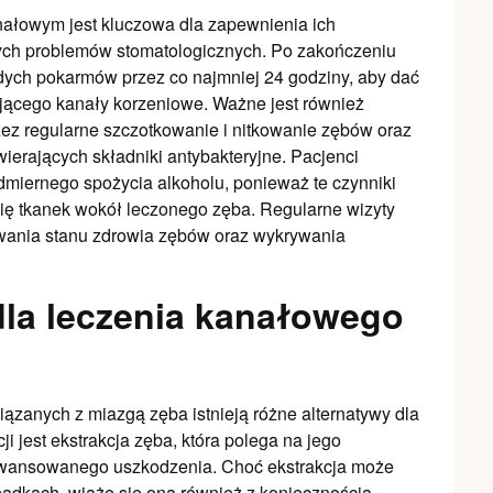
ałowym jest kluczowa dla zapewnienia ich
łych problemów stomatologicznych. Po zakończeniu
rdych pokarmów przez co najmniej 24 godziny, aby dać
ającego kanały korzeniowe. Ważne jest również
zez regularne szczotkowanie i nitkowanie zębów oraz
ierających składniki antybakteryjne. Pacjenci
admiernego spożycia alkoholu, ponieważ te czynniki
ię tkanek wokół leczonego zęba. Regularne wizyty
owania stanu zdrowia zębów oraz wykrywania
dla leczenia kanałowego
zanych z miazgą zęba istnieją różne alternatywy dla
i jest ekstrakcja zęba, która polega na jego
zaawansowanego uszkodzenia. Choć ekstrakcja może
adkach, wiąże się ona również z koniecznością