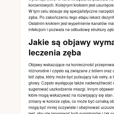
korzeniowych. Kolejnym krokiem jest usunięcie
W tym celu stosuje się specjalistyczne narzędz
zęba. Po zakończeniu tego etapu lekarz dezynf
Ostatnim krokiem jest wypełnienie kanałów ma
infekcjom i pozwala na odbudowę struktury zęb
Jakie są objawy wym
leczenia zęba
Objawy wskazujące na konieczność przeprowa
różnorodne i często są związane z bólem oraz 
ból zęba, który może być pulsujący lub ostry, a
głowy. Często występuje także nadwrażliwość 
sugerować uszkodzenie miazgi. Innym objawem 
które mogą wskazywać na rozwijający się stan 
zmiany w kolorze zęba, co może być oznaką o
mogą być mniej oczywiste i obejmować uczucie
jest, aby nie ignorować tych symptomów i jak n