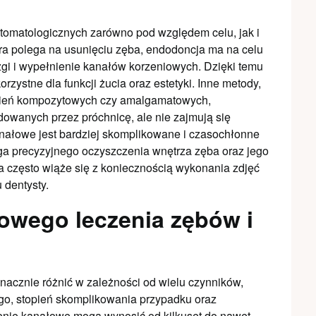
stomatologicznych zarówno pod względem celu, jak i
tóra polega na usunięciu zęba, endodoncja ma na celu
gi i wypełnienie kanałów korzeniowych. Dzięki temu
rzystne dla funkcji żucia oraz estetyki. Inne metody,
łnień kompozytowych czy amalgamatowych,
owanych przez próchnicę, ale nie zajmują się
nałowe jest bardziej skomplikowane i czasochłonne
a precyzyjnego oczyszczenia wnętrza zęba oraz jego
 często wiąże się z koniecznością wykonania zdjęć
 dentysty.
łowego leczenia zębów i
acznie różnić w zależności od wielu czynników,
nego, stopień skomplikowania przypadku oraz
enie kanałowe mogą wynosić od kilkuset do nawet