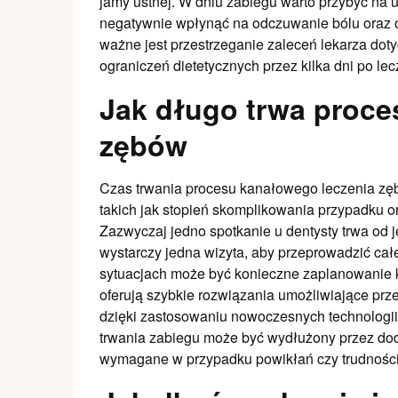
jamy ustnej. W dniu zabiegu warto przybyć na
negatywnie wpłynąć na odczuwanie bólu oraz 
ważne jest przestrzeganie zaleceń lekarza dot
ograniczeń dietetycznych przez kilka dni po lec
Jak długo trwa proce
zębów
Czas trwania procesu kanałowego leczenia zę
takich jak stopień skomplikowania przypadku 
Zazwyczaj jedno spotkanie u dentysty trwa od 
wystarczy jedna wizyta, aby przeprowadzić cał
sytuacjach może być konieczne zaplanowanie ki
oferują szybkie rozwiązania umożliwiające pr
dzięki zastosowaniu nowoczesnych technologii 
trwania zabiegu może być wydłużony przez do
wymagane w przypadku powikłań czy trudnośc