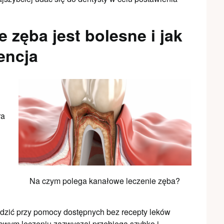
 zęba jest bolesne i jak
encja
ra
Na czym polega kanałowe leczenie zęba?
dzić przy pomocy dostępnych bez recepty leków
wym leczeniu zazwyczaj przebiega szybko i