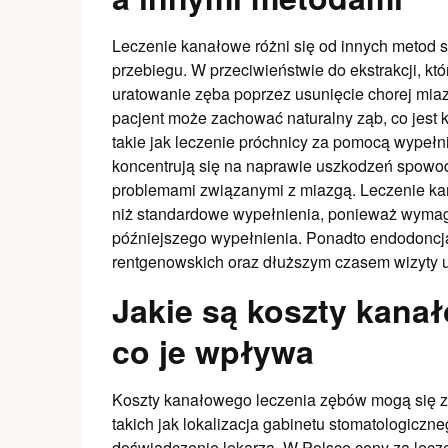
Leczenie kanałowe różni się od innych metod 
przebiegu. W przeciwieństwie do ekstrakcji, k
uratowanie zęba poprzez usunięcie chorej miaz
pacjent może zachować naturalny ząb, co jest ko
takie jak leczenie próchnicy za pomocą wype
koncentrują się na naprawie uszkodzeń spowod
problemami związanymi z miazgą. Leczenie ka
niż standardowe wypełnienia, ponieważ wymag
późniejszego wypełnienia. Ponadto endodoncja
rentgenowskich oraz dłuższym czasem wizyty u
Jakie są koszty kana
co je wpływa
Koszty kanałowego leczenia zębów mogą się zn
takich jak lokalizacja gabinetu stomatologicz
doświadczenie lekarza. W Polsce ceny za lecz