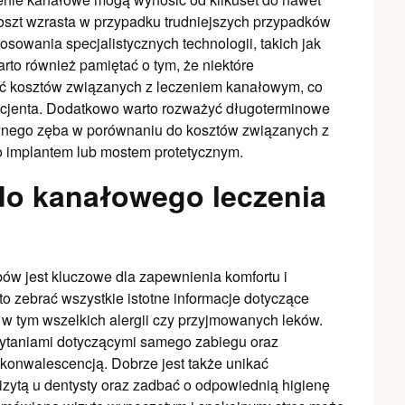
 koszt wzrasta w przypadku trudniejszych przypadków
owania specjalistycznych technologii, takich jak
rto również pamiętać o tym, że niektóre
ć kosztów związanych z leczeniem kanałowym, co
acjenta. Dodatkowo warto rozważyć długoterminowe
lnego zęba w porównaniu do kosztów związanych z
o implantem lub mostem protetycznym.
do kanałowego leczenia
ów jest kluczowe dla zapewnienia komfortu i
o zebrać wszystkie istotne informacje dotyczące
 w tym wszelkich alergii czy przyjmowanych leków.
pytaniami dotyczącymi samego zabiegu oraz
onwalescencją. Dobrze jest także unikać
zytą u dentysty oraz zadbać o odpowiednią higienę