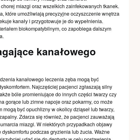
 chorej miazgi oraz wszelkich zainfekowanych tkanek.
ia, które umożliwiają precyzyjne oczyszczenie wnętrza
ekuje kanały i przygotowuje je do wypełnienia.
teriałem biokompatybilnym, co zapobiega dalszym
a.
agające kanałowego
dzenia kanałowego leczenia zęba mogą być
dyskomfortem. Najczęściej pacjenci zgłaszają silny
 także bóle promieniujące do innych części twarzy czy
na gorące lub zimne napoje oraz pokarmy, co może
mogą być opuchlizny w okolicy dziąseł lub twarzy,
zapalny. Zdarza się również, że pacjenci zauważają
bumarcia miazgi. W niektórych przypadkach objawy
 dyskomfortu podczas gryzienia lub żucia. Ważne
ajszybciej udać się do dentysty w celu postawienia