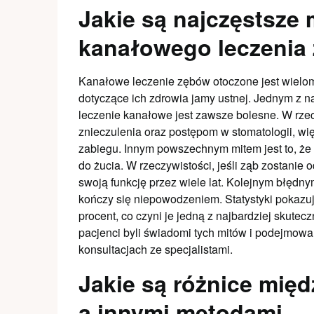
Jakie są najczęstsze 
kanałowego leczenia
Kanałowe leczenie zębów otoczone jest wielo
dotyczące ich zdrowia jamy ustnej. Jednym z na
leczenie kanałowe jest zawsze bolesne. W rze
znieczulenia oraz postępom w stomatologii, w
zabiegu. Innym powszechnym mitem jest to, ż
do żucia. W rzeczywistości, jeśli ząb zostani
swoją funkcję przez wiele lat. Kolejnym błędn
kończy się niepowodzeniem. Statystyki pokazuj
procent, co czyni je jedną z najbardziej skute
pacjenci byli świadomi tych mitów i podejmowal
konsultacjach ze specjalistami.
Jakie są różnice mię
a innymi metodami