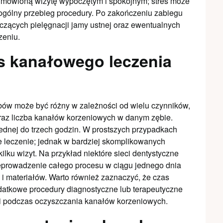
 umówioną wizytę wypoczętym i spokojnym; stres może
ogólny przebieg procedury. Po zakończeniu zabiegu
yczących pielęgnacji jamy ustnej oraz ewentualnych
zeniu.
s kanałowego leczenia
bów może być różny w zależności od wielu czynników,
oraz liczba kanałów korzeniowych w danym zębie.
jednej do trzech godzin. W prostszych przypadkach
e leczenie; jednak w bardziej skomplikowanych
lku wizyt. Na przykład niektóre sieci dentystyczne
zeprowadzenie całego procesu w ciągu jednego dnia
i materiałów. Warto również zaznaczyć, że czas
datkowe procedury diagnostyczne lub terapeutyczne
i podczas oczyszczania kanałów korzeniowych.