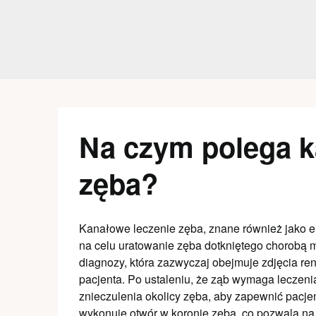
Skip
to
content
Na czym polega k
zęba?
Kanałowe leczenie zęba, znane również jako en
na celu uratowanie zęba dotkniętego chorobą m
diagnozy, która zazwyczaj obejmuje zdjęcia r
pacjenta. Po ustaleniu, że ząb wymaga leczeni
znieczulenia okolicy zęba, aby zapewnić pacje
wykonuje otwór w koronie zęba, co pozwala na