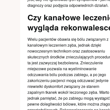
diagnozy oraz podjęcia odpowiednich działań.
Czy kanałowe leczenie
wygląda rekonwalesc
Wielu pacjentów obawia się bólu związanym z
kanałowym leczeniem zęba, jednak dzięki
nowoczesnym technikom oraz zastosowaniu
skutecznych środków znieczulających procedu
ta jest zazwyczaj bezbolesna. Znieczulenie
miejscowe pozwala na wyeliminowanie
odczuwania bólu podczas zabiegu, a po jego
zakończeniu pacjenci mogą odczuwać jedynie
niewielki dyskomfort związany ze stanem
zapalnym tkanek wokół leczonego zęba. Warto
jednak pamiętać, że po zabiegu mogą wystąpić
pewne dolegliwości bólowe, które można złago
przeciwbólowych. Rekonwalescencja po kanało