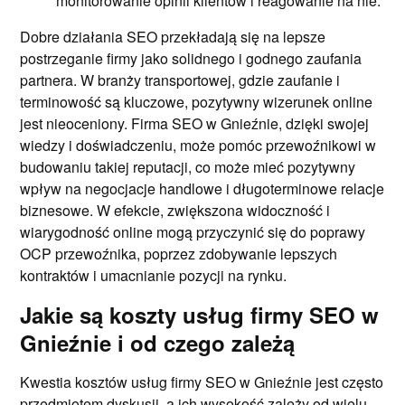
monitorowanie opinii klientów i reagowanie na nie.
Dobre działania SEO przekładają się na lepsze
postrzeganie firmy jako solidnego i godnego zaufania
partnera. W branży transportowej, gdzie zaufanie i
terminowość są kluczowe, pozytywny wizerunek online
jest nieoceniony. Firma SEO w Gnieźnie, dzięki swojej
wiedzy i doświadczeniu, może pomóc przewoźnikowi w
budowaniu takiej reputacji, co może mieć pozytywny
wpływ na negocjacje handlowe i długoterminowe relacje
biznesowe. W efekcie, zwiększona widoczność i
wiarygodność online mogą przyczynić się do poprawy
OCP przewoźnika, poprzez zdobywanie lepszych
kontraktów i umacnianie pozycji na rynku.
Jakie są koszty usług firmy SEO w
Gnieźnie i od czego zależą
Kwestia kosztów usług firmy SEO w Gnieźnie jest często
przedmiotem dyskusji, a ich wysokość zależy od wielu