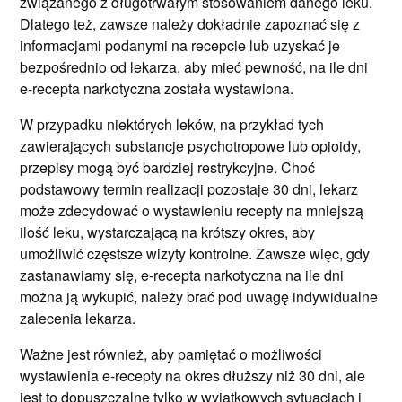
związanego z długotrwałym stosowaniem danego leku.
Dlatego też, zawsze należy dokładnie zapoznać się z
informacjami podanymi na recepcie lub uzyskać je
bezpośrednio od lekarza, aby mieć pewność, na ile dni
e-recepta narkotyczna została wystawiona.
W przypadku niektórych leków, na przykład tych
zawierających substancje psychotropowe lub opioidy,
przepisy mogą być bardziej restrykcyjne. Choć
podstawowy termin realizacji pozostaje 30 dni, lekarz
może zdecydować o wystawieniu recepty na mniejszą
ilość leku, wystarczającą na krótszy okres, aby
umożliwić częstsze wizyty kontrolne. Zawsze więc, gdy
zastanawiamy się, e-recepta narkotyczna na ile dni
można ją wykupić, należy brać pod uwagę indywidualne
zalecenia lekarza.
Ważne jest również, aby pamiętać o możliwości
wystawienia e-recepty na okres dłuższy niż 30 dni, ale
jest to dopuszczalne tylko w wyjątkowych sytuacjach i