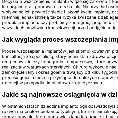
Decyzja o wszczepieniu implantu wiąże się zarówno z kor
lub organu oraz poprawa estetyki ciała. Na przykład os
wpływa na ich pewność siebie i jakość życia. Implanty 
Niemniej jednak istnieją także ryzyka związane z zabiega
produkcji implantu czy problemy z integracją implantu z
wszystkich możliwych konsekwencji przed podjęciem decy
Jak wygląda proces wszczepiania im
Proces wszczepiania implantów jest skomplikowanym prz
konsultacja ze specjalistą, który oceni stan zdrowia pac
rentgenowskie czy tomografia komputerowa, które pozwal
realizacja w warunkach sterylnych. Chirurg wykonuje naci
zamknięcie rany i okres gojenia trwający od kilku tygodn
procesu gojenia można przystąpić do dalszych etapów lec
operacji w przypadku implantów ortopedycznych.
Jakie są najnowsze osiągnięcia w dz
W ostatnich latach dziedzina implantologii doświadczył
rozwój materiałów biokompatybilnych, które minimalizują
formy i powłoki, które poprawiają jego integrację z tkan