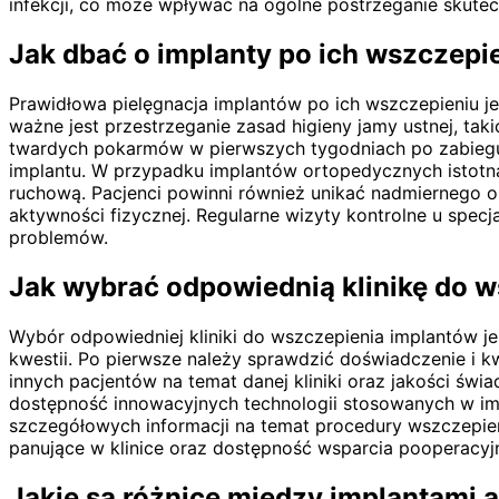
infekcji, co może wpływać na ogólne postrzeganie skutec
Jak dbać o implanty po ich wszczepi
Prawidłowa pielęgnacja implantów po ich wszczepieniu je
ważne jest przestrzeganie zasad higieny jamy ustnej, tak
twardych pokarmów w pierwszych tygodniach po zabiegu o
implantu. W przypadku implantów ortopedycznych istotna
ruchową. Pacjenci powinni również unikać nadmiernego 
aktywności fizycznej. Regularne wizyty kontrolne u spec
problemów.
Jak wybrać odpowiednią klinikę do 
Wybór odpowiedniej kliniki do wszczepienia implantów je
kwestii. Po pierwsze należy sprawdzić doświadczenie i kwa
innych pacjentów na temat danej kliniki oraz jakości 
dostępność innowacyjnych technologii stosowanych w imp
szczegółowych informacji na temat procedury wszczepien
panujące w klinice oraz dostępność wsparcia pooperacyj
Jakie są różnice między implantami 