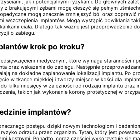
zyściami, jak i potencjalnymi ryzykami. Do głównych zalet
oby z brakującymi zębami mogą cieszyć się pełnym uśmiec
ortopedyczne mogą znacznie zmniejszyć ból oraz poprawić 
mi wszczepienia implantów. Mogą wystąpić powikłania takie 
 tkankami ciała. Dlatego tak ważne jest przeprowadzenie d
zji o zabiegu.
plantów krok po kroku?
edsięwzięciem medycznym, które wymaga staranności i pre
jenta oraz wskazania do zabiegu. Następnie przeprowadzane
ają na dokładne zaplanowanie lokalizacji implantu. Po pr
ęcie w tkance miękkiej i tworzy miejsce w kości dla impla
i do kilku miesięcy w zależności od rodzaju implantu oraz
zenia, takich jak wykonanie korony protetycznej w przypa
iedzinie implantów?
a znacznego postępu dzięki nowym technologiom i badanio
 ryzyko odrzutu przez organizm. Tytan, który jest powsze
kami kostnymi. Ponadto, coraz częściej wykorzystuje się mat