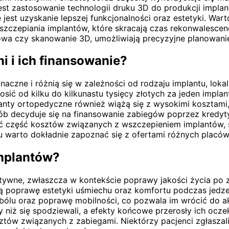
 jest zastosowanie technologii druku 3D do produkcji impl
jest uzyskanie lepszej funkcjonalności oraz estetyki. War
wszczepiania implantów, które skracają czas rekonwalescen
owa czy skanowanie 3D, umożliwiają precyzyjne planowani
i i ich finansowanie?
zne i różnią się w zależności od rodzaju implantu, lokali
ć od kilku do kilkunastu tysięcy złotych za jeden impla
anty ortopedyczne również wiążą się z wysokimi kosztami
sób decyduje się na finansowanie zabiegów poprzez kredyt
wać część kosztów związanych z wszczepieniem implantów
gu warto dokładnie zapoznać się z ofertami różnych plac
implantów?
ywne, zwłaszcza w kontekście poprawy jakości życia po z
 poprawę estetyki uśmiechu oraz komfortu podczas jedzen
lu oraz poprawę mobilności, co pozwala im wrócić do akt
y niż się spodziewali, a efekty końcowe przerosły ich ocze
tów związanych z zabiegami. Niektórzy pacjenci zgłaszali