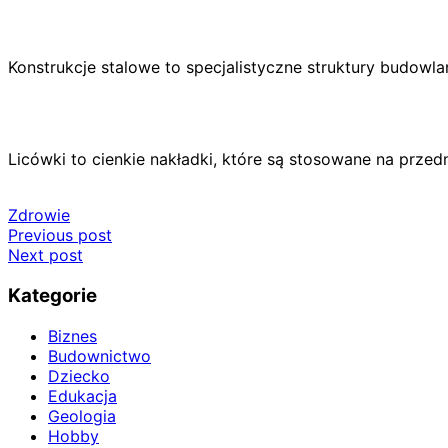
Konstrukcje stalowe to specjalistyczne struktury budowlan
Licówki to cienkie nakładki, które są stosowane na prz
Zdrowie
Nawigacja
Previous post
Next post
wpisu
Kategorie
Biznes
Budownictwo
Dziecko
Edukacja
Geologia
Hobby