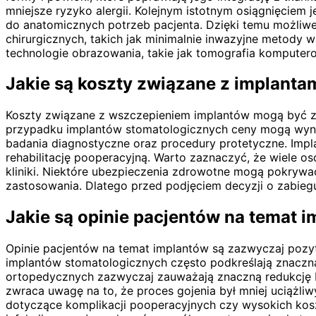
mniejsze ryzyko alergii. Kolejnym istotnym osiągnięciem
do anatomicznych potrzeb pacjenta. Dzięki temu możliwe 
chirurgicznych, takich jak minimalnie inwazyjne metody 
technologie obrazowania, takie jak tomografia komputer
Jakie są koszty związane z implantam
Koszty związane z wszczepieniem implantów mogą być znac
przypadku implantów stomatologicznych ceny mogą wynosi
badania diagnostyczne oraz procedury protetyczne. Impl
rehabilitację pooperacyjną. Warto zaznaczyć, że wiele o
kliniki. Niektóre ubezpieczenia zdrowotne mogą pokry
zastosowania. Dlatego przed podjęciem decyzji o zabie
Jakie są opinie pacjentów na temat 
Opinie pacjentów na temat implantów są zazwyczaj pozyt
implantów stomatologicznych często podkreślają znaczną
ortopedycznych zazwyczaj zauważają znaczną redukcję bó
zwraca uwagę na to, że proces gojenia był mniej uciążliw
dotyczące komplikacji pooperacyjnych czy wysokich kosz