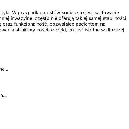
tetyki. W przypadku mostów konieczne jest szlifowanie
j inwazyjne, często nie oferują takiej samej stabilności
tykę oraz funkcjonalność, pozwalając pacjentom na
nia struktury kości szczęki, co jest istotne w dłuższej
żne…
ie…