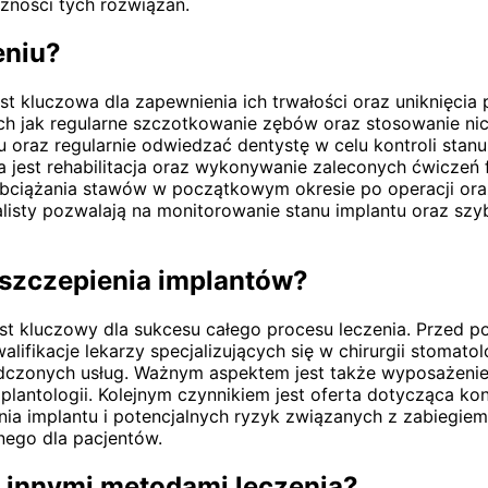
zności tych rozwiązań.
eniu?
st kluczowa dla zapewnienia ich trwałości oraz uniknięci
ich jak regularne szczotkowanie zębów oraz stosowanie nic
raz regularnie odwiedzać dentystę w celu kontroli stanu
 jest rehabilitacja oraz wykonywanie zaleconych ćwiczeń
obciążania stawów w początkowym okresie po operacji ora
jalisty pozwalają na monitorowanie stanu implantu oraz sz
wszczepienia implantów?
st kluczowy dla sukcesu całego procesu leczenia. Przed p
lifikacje lekarzy specjalizujących się w chirurgii stomato
świadczonych usług. Ważnym aspektem jest także wyposaże
lantologii. Kolejnym czynnikiem jest oferta dotycząca ko
ia implantu i potencjalnych ryzyk związanych z zabiegie
nego dla pacjentów.
a innymi metodami leczenia?