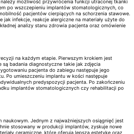
 należy możliwość przywrócenia funkcji utraconej tkanki
hem po wszczepieniu implantów stomatologicznych, co
mobilność pacjentów cierpiących na schorzenia stawowe.
jak infekcje, reakcje alergiczne na materiały użyte do
okładnej analizy stanu zdrowia pacjenta oraz omówienie
cyzji na każdym etapie. Pierwszym krokiem jest
 są badania diagnostyczne takie jak zdjęcia
zygotowaniu pacjenta do zabiegu następuje jego
ntu. Po umieszczeniu implantu w kości następuje
 indywidualnych predyspozycji pacjenta. Po zakończeniu
dku implantów stomatologicznych czy rehabilitacji po
m naukowym. Jednym z najważniejszych osiągnięć jest
chnie stosowany w produkcji implantów, zyskuje nowe
eriały ceramiczne, które oferują lepszą estetykę oraz