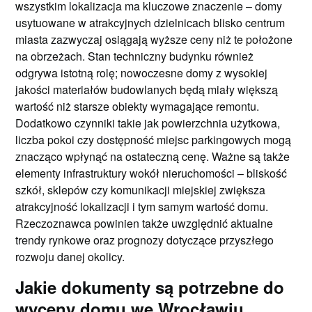
wszystkim lokalizacja ma kluczowe znaczenie – domy
usytuowane w atrakcyjnych dzielnicach blisko centrum
miasta zazwyczaj osiągają wyższe ceny niż te położone
na obrzeżach. Stan techniczny budynku również
odgrywa istotną rolę; nowoczesne domy z wysokiej
jakości materiałów budowlanych będą miały większą
wartość niż starsze obiekty wymagające remontu.
Dodatkowo czynniki takie jak powierzchnia użytkowa,
liczba pokoi czy dostępność miejsc parkingowych mogą
znacząco wpłynąć na ostateczną cenę. Ważne są także
elementy infrastruktury wokół nieruchomości – bliskość
szkół, sklepów czy komunikacji miejskiej zwiększa
atrakcyjność lokalizacji i tym samym wartość domu.
Rzeczoznawca powinien także uwzględnić aktualne
trendy rynkowe oraz prognozy dotyczące przyszłego
rozwoju danej okolicy.
Jakie dokumenty są potrzebne do
wyceny domu we Wrocławiu