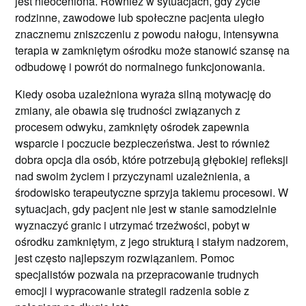
jest nieoceniona. Również w sytuacjach, gdy życie
rodzinne, zawodowe lub społeczne pacjenta uległo
znacznemu zniszczeniu z powodu nałogu, intensywna
terapia w zamkniętym ośrodku może stanowić szansę na
odbudowę i powrót do normalnego funkcjonowania.
Kiedy osoba uzależniona wyraża silną motywację do
zmiany, ale obawia się trudności związanych z
procesem odwyku, zamknięty ośrodek zapewnia
wsparcie i poczucie bezpieczeństwa. Jest to również
dobra opcja dla osób, które potrzebują głębokiej refleksji
nad swoim życiem i przyczynami uzależnienia, a
środowisko terapeutyczne sprzyja takiemu procesowi. W
sytuacjach, gdy pacjent nie jest w stanie samodzielnie
wyznaczyć granic i utrzymać trzeźwości, pobyt w
ośrodku zamkniętym, z jego strukturą i stałym nadzorem,
jest często najlepszym rozwiązaniem. Pomoc
specjalistów pozwala na przepracowanie trudnych
emocji i wypracowanie strategii radzenia sobie z