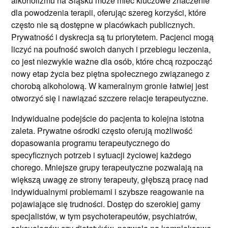
alkoholizmu na Śląsku może mieć kluczowe znaczenie
dla powodzenia terapii, oferując szereg korzyści, które
często nie są dostępne w placówkach publicznych.
Prywatność i dyskrecja są tu priorytetem. Pacjenci mogą
liczyć na poufność swoich danych i przebiegu leczenia,
co jest niezwykle ważne dla osób, które chcą rozpocząć
nowy etap życia bez piętna społecznego związanego z
chorobą alkoholową. W kameralnym gronie łatwiej jest
otworzyć się i nawiązać szczere relacje terapeutyczne.
Indywidualne podejście do pacjenta to kolejna istotna
zaleta. Prywatne ośrodki często oferują możliwość
dopasowania programu terapeutycznego do
specyficznych potrzeb i sytuacji życiowej każdego
chorego. Mniejsze grupy terapeutyczne pozwalają na
większą uwagę ze strony terapeuty, głębszą pracę nad
indywidualnymi problemami i szybsze reagowanie na
pojawiające się trudności. Dostęp do szerokiej gamy
specjalistów, w tym psychoterapeutów, psychiatrów,