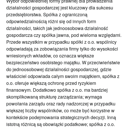
Wybór odpowiedniej formy prawnej dla prowadzenia
działalności gospodarczej jest kluczowy dla sukcesu
przedsiębiorstwa. Spółka z ograniczoną
odpowiedzialnością różni się od innych form
działalności, takich jak jednoosobowa działalność
gospodarcza czy spółka jawna, pod wieloma względami.
Przede wszystkim w przypadku spółki z o.o. wspólnicy
odpowiadają za zobowiązania firmy tylko do wysokości
wniesionych wkładów, co oznacza większe
bezpieczeństwo osobistego majątku. W przeciwieństwie
do jednoosobowej działalności gospodarczej, gdzie
właściciel odpowiada całym swoim majątkiem, spółka z
o.o. oferuje większą ochronę przed ryzykiem
finansowym. Dodatkowo spółka z o.o. ma bardziej
skomplikowaną strukturę zarządzania; wymaga
powołania zarządu oraz rady nadzorczej w przypadku
większej liczby wspólników, co może być korzystne w
kontekście podejmowania strategicznych decyzji. Inną
istotną różnicą są obowiązki podatkowe; spółka z o.o.