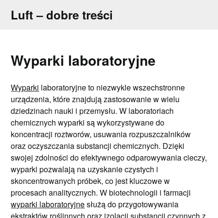
Skip
Luft – dobre treści
to
content
Wyparki laboratoryjne
Wyparki
laboratoryjne to niezwykle wszechstronne
urządzenia, które znajdują zastosowanie w wielu
dziedzinach nauki i przemysłu. W laboratoriach
chemicznych wyparki są wykorzystywane do
koncentracji roztworów, usuwania rozpuszczalników
oraz oczyszczania substancji chemicznych. Dzięki
swojej zdolności do efektywnego odparowywania cieczy,
wyparki pozwalają na uzyskanie czystych i
skoncentrowanych próbek, co jest kluczowe w
procesach analitycznych. W biotechnologii i farmacji
wyparki laboratoryjne
służą do przygotowywania
ekstraktów roślinnych oraz izolacji substancji czynnych z