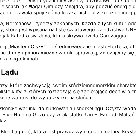
 wstecz. Już prehistoryczni mieszkańcy pozostawili po sobi
iejscach jak Ħaġar Qim czy Mnajdra, aby poczuć energię da
ach i pozwala spojrzeć na ludzką historię z zupełnie innej
w, Normanów i rycerzy zakonnych. Każda z tych kultur odcis
spy, która jest wpisana na listę światowego dziedzictwa U
ie jak Katedra św. Jana, która skrywa dzieła Caravaggia.
nej „Miastem Ciszy”. To średniowieczne miasto-forteca, o
mienne domy i panoramiczne widoki sprawiają, że czujemy si
arzalnego klimatu.
i Lądu
obrazy, które zachwycają swoim śródziemnomorskim charakt
aliste klify, z których roztaczają się zapierające dech w p
dealne warunki do wypoczynku na słońcu.
konałe warunki do nurkowania i snorkelingu. Czysta woda 
ak Blue Hole na Gozo czy wrak statku Um El Faroud. Maltań
laż.
(Blue Lagoon), która jest prawdziwym cudem natury. Krysta