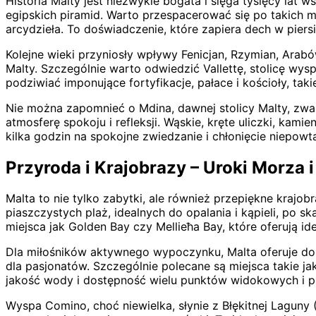
Historia Malty jest niezwykle bogata i sięga tysięcy lat
egipskich piramid. Warto przespacerować się po takich m
arcydzieła. To doświadczenie, które zapiera dech w piersi
Kolejne wieki przyniosły wpływy Fenicjan, Rzymian, Arabó
Malty. Szczególnie warto odwiedzić Vallettę, stolicę wy
podziwiać imponujące fortyfikacje, pałace i kościoły, tak
Nie można zapomnieć o Mdina, dawnej stolicy Malty, zwa
atmosferę spokoju i refleksji. Wąskie, kręte uliczki, ka
kilka godzin na spokojne zwiedzanie i chłonięcie niepowt
Przyroda i Krajobrazy – Uroki Morza 
Malta to nie tylko zabytki, ale również przepiękne kraj
piaszczystych plaż, idealnych do opalania i kąpieli, po sk
miejsca jak Golden Bay czy Mellieħa Bay, które oferują i
Dla miłośników aktywnego wypoczynku, Malta oferuje dos
dla pasjonatów. Szczególnie polecane są miejsca takie j
jakość wody i dostępność wielu punktów widokowych i p
Wyspa Comino, choć niewielka, słynie z Błękitnej Laguny 