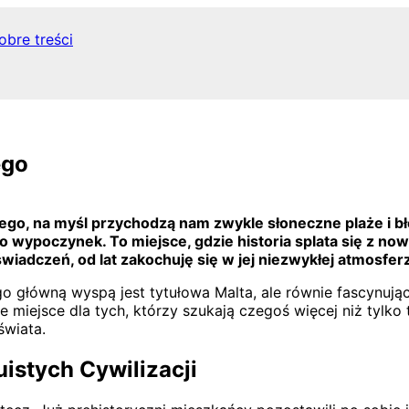
obre treści
ego
, na myśl przychodzą nam zwykle słoneczne plaże i błę
ylko wypoczynek. To miejsce, gdzie historia splata się z
iadczeń, od lat zakochuję się w jej niezwykłej atmosferz
rego główną wyspą jest tytułowa Malta, ale równie fascynuj
lne miejsce dla tych, którzy szukają czegoś więcej niż tylk
świata.
uistych Cywilizacji