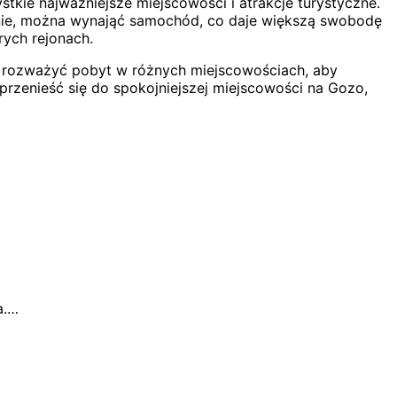
stkie najważniejsze miejscowości i atrakcje turystyczne.
wnie, można wynająć samochód, co daje większą swobodę
rych rejonach.
to rozważyć pobyt w różnych miejscowościach, aby
 przenieść się do spokojniejszej miejscowości na Gozo,
a.…