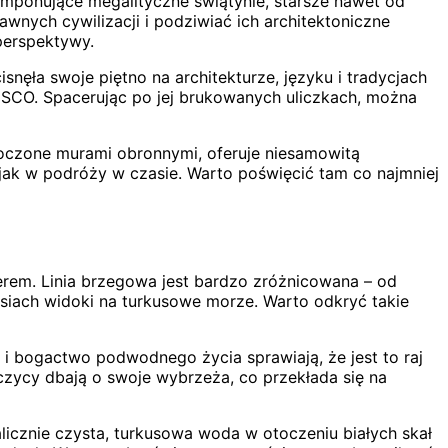
e imponujące megalityczne świątynie, starsze nawet od
wnych cywilizacji i podziwiać ich architektoniczne
 perspektywy.
nęła swoje piętno na architekturze, języku i tradycjach
NESCO. Spacerując po jej brukowanych uliczkach, można
toczone murami obronnymi, oferuje niesamowitą
ę jak w podróży w czasie. Warto poświęcić tam co najmniej
erem. Linia brzegowa jest bardzo zróżnicowana – od
iersiach widoki na turkusowe morze. Warto odkryć takie
i bogactwo podwodnego życia sprawiają, że jest to raj
czycy dbają o swoje wybrzeża, co przekłada się na
licznie czysta, turkusowa woda w otoczeniu białych skał