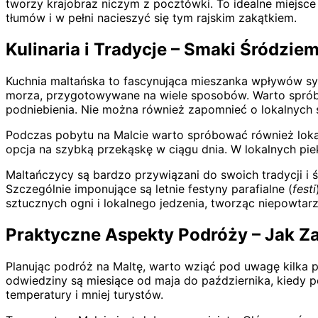
tworzy krajobraz niczym z pocztówki. To idealne miejsce
tłumów i w pełni nacieszyć się tym rajskim zakątkiem.
Kulinaria i Tradycje – Smaki Śródzi
Kuchnia maltańska to fascynująca mieszanka wpływów sycy
morza, przygotowywane na wiele sposobów. Warto sprób
podniebienia. Nie można również zapomnieć o lokalnych se
Podczas pobytu na Malcie warto spróbować również lok
opcja na szybką przekąskę w ciągu dnia. W lokalnych pie
Maltańczycy są bardzo przywiązani do swoich tradycji i św
Szczególnie imponujące są letnie festyny parafialne (
festi
sztucznych ogni i lokalnego jedzenia, tworząc niepowtarz
Praktyczne Aspekty Podróży – Jak 
Planując podróż na Maltę, warto wziąć pod uwagę kilka 
odwiedziny są miesiące od maja do października, kiedy po
temperatury i mniej turystów.