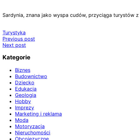
Sardynia, znana jako wyspa cudów, przyciąga turystów 
Turystyka
Nawigacja
Previous post
Next post
wpisu
Kategorie
Biznes
Budownictwo
Dziecko
Edukacja
Geologia
Hobby
Imprezy
Marketing i reklama
Moda
Motoryzacja
Nieruchomości
Obcojęzyczne