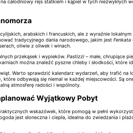
 na całodniowy rejs statkiem i kąpiel w tych niezwykłych 
emnomorza
lijskich, arabskich i francuskich, ale z wyraźnie lokalny
ować tradycyjnego dania narodowego, jakim jest
Fenkata
rach, oliwie z oliwek i winach.
alnych przekąsek i wypieków.
Pastizzi
– małe, chrupiące pie
karniach można znaleźć pyszne chleby i słodkości, które i
iąt. Warto sprawdzić kalendarz wydarzeń, aby trafić na lok
), które odbywają się niemal w każdej miejscowości. Są o
alną atmosferę radości i wspólnoty.
Zaplanować Wyjątkowy Pobyt
praktycznych wskazówek, które pomogą w pełni wykorzysta
goda jest słoneczna i ciepła, idealna do zwiedzania i plaż