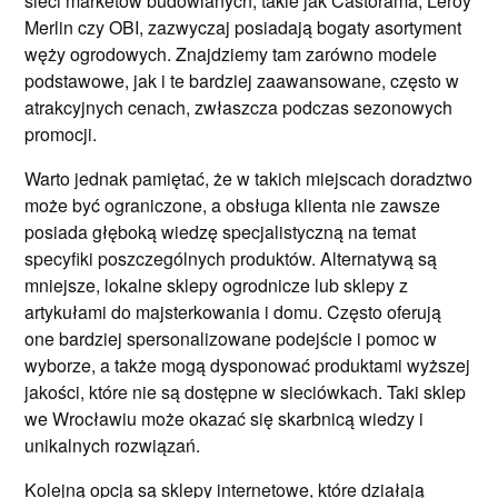
sieci marketów budowlanych, takie jak Castorama, Leroy
Merlin czy OBI, zazwyczaj posiadają bogaty asortyment
węży ogrodowych. Znajdziemy tam zarówno modele
podstawowe, jak i te bardziej zaawansowane, często w
atrakcyjnych cenach, zwłaszcza podczas sezonowych
promocji.
Warto jednak pamiętać, że w takich miejscach doradztwo
może być ograniczone, a obsługa klienta nie zawsze
posiada głęboką wiedzę specjalistyczną na temat
specyfiki poszczególnych produktów. Alternatywą są
mniejsze, lokalne sklepy ogrodnicze lub sklepy z
artykułami do majsterkowania i domu. Często oferują
one bardziej spersonalizowane podejście i pomoc w
wyborze, a także mogą dysponować produktami wyższej
jakości, które nie są dostępne w sieciówkach. Taki sklep
we Wrocławiu może okazać się skarbnicą wiedzy i
unikalnych rozwiązań.
Kolejną opcją są sklepy internetowe, które działają