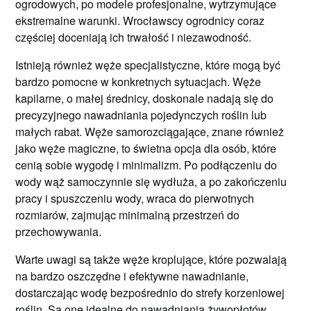
ogrodowych, po modele profesjonalne, wytrzymujące
ekstremalne warunki. Wrocławscy ogrodnicy coraz
częściej doceniają ich trwałość i niezawodność.
Istnieją również węże specjalistyczne, które mogą być
bardzo pomocne w konkretnych sytuacjach. Węże
kapilarne, o małej średnicy, doskonale nadają się do
precyzyjnego nawadniania pojedynczych roślin lub
małych rabat. Węże samorozciągające, znane również
jako węże magiczne, to świetna opcja dla osób, które
cenią sobie wygodę i minimalizm. Po podłączeniu do
wody wąż samoczynnie się wydłuża, a po zakończeniu
pracy i spuszczeniu wody, wraca do pierwotnych
rozmiarów, zajmując minimalną przestrzeń do
przechowywania.
Warte uwagi są także węże kroplujące, które pozwalają
na bardzo oszczędne i efektywne nawadnianie,
dostarczając wodę bezpośrednio do strefy korzeniowej
roślin. Są one idealne do nawadniania żywopłotów,