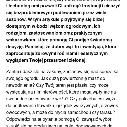
i technologiami pozwoli Ci uniknąć frustracji i cieszyć
się bezproblemowym podlewaniem przez wiele
sezonów. W tym artykule przyjrzymy się bliżej
dostępnym w Łodzi wężom ogrodowym, ich
rodzajom, zastosowaniom oraz praktycznym
wskazówkom, które pomogą Ci podjąć świadomą
decyzję. Pamiętaj, że dobry wąż to inwestycja, która
zaprocentuje zdrowymi roślinami i estetycznym
wyglądem Twojej przestrzeni zielonej.
Zanim udasz się na zakupy, zastanów się nad specyfiką
swojego ogrodu. Jak dużą powierzchnię masz do
nawodnienia? Czy Twój teren jest płaski, czy może
występują na nim nierówności, które mogą wpłynąć na
swobodne przesuwanie węża? Czy potrzebujesz węża
do podlewania trawnika, grządek warzywnych, drzewek
owocowych, a może do mycia samochodu czy tarasu?
Odpowiedzi na te pytania pomogą Ci zawęzić wybór i
skupić się na produktach najlepiej dopasowanych do