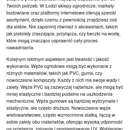
Twoich potrzeb. W Łodzi sklepy ogrodnicze, markety
budowlane oraz platformy internetowe oferują szeroki
asortyment, dzięki czemu z pewnością znajdziesz coś
dla siebie. Nie zapomnij również o akcesoriach, takich
jak pistolety zraszające, przyłącza, czy beczki na wodę,
które mogą znacząco usprawnić cały proces
nawadniania.
Kolejnym istotnym aspektem jest trwałość i jakość
wykonania. Węże ogrodowe mogą być wykonane z
różnych materiałów, takich jak PVC, guma, czy
nowoczesne kompozyty. Każdy z nich ma swoje wady i
zalety. Węże PVC są zazwyczaj najtańsze, ale mogą być
mniej elastyczne i bardziej podatne na uszkodzenia
mechaniczne. Węże gumowe są bardziej wytrzymałe i
elastyczne, ale często droższe. Nowoczesne węże
wielowarstwowe, często wzmocnione siatką, łączą w
sobie zalety obu materiałów, oferując wysoką odporność
na przetarcia, zginanie i promieniowanie UV. Wybierając