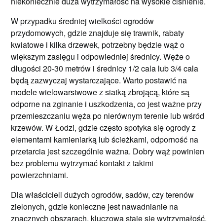
niekoniecznie duża wytrzymałość na wysokie ciśnienie.
W przypadku średniej wielkości ogrodów
przydomowych, gdzie znajduje się trawnik, rabaty
kwiatowe i kilka drzewek, potrzebny będzie wąż o
większym zasięgu i odpowiedniej średnicy. Węże o
długości 20-30 metrów i średnicy 1/2 cala lub 3/4 cala
będą zazwyczaj wystarczające. Warto postawić na
modele wielowarstwowe z siatką zbrojącą, które są
odporne na zginanie i uszkodzenia, co jest ważne przy
przemieszczaniu węża po nierównym terenie lub wśród
krzewów. W Łodzi, gdzie często spotyka się ogrody z
elementami kamieniarką lub ścieżkami, odporność na
przetarcia jest szczególnie ważna. Dobry wąż powinien
bez problemu wytrzymać kontakt z takimi
powierzchniami.
Dla właścicieli dużych ogrodów, sadów, czy terenów
zielonych, gdzie konieczne jest nawadnianie na
znacznych obszarach, kluczowa staje się wytrzymałość,