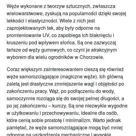
Węże wykonane z tworzyw sztucznych, zwłaszcza
wielowarstwowe, zyskują na popularności dzięki swojej
lekkości i elastyczności. Wiele z nich jest
zaprojektowanych tak, aby były odporne na
promieniowanie UV, co zapobiega ich blaknięciu i
kruszeniu pod wpływem słońca. Są one zazwyczaj
tańsze od węży gumowych, co czyni je atrakcyjnym
wyborem dla wielu ogrodników w Chorzowie.
Coraz większym zainteresowaniem cieszą się również
węże samorozciągające (magiczne węże). Ich główną
zaletą jest drastyczne zmniejszenie wagi i objętości po
zakończeniu pracy. Wąż, po podłączeniu do wody,
samoczynnie rozciąga się do swojej pełnej długości, a
po jej zakończeniu – kurczy. Są one niezwykle wygodne
w użytkowaniu i przechowywaniu, idealne dla osób,
które cenią sobie prostotę i minimalizm. Warto jednak
pamiętać, że węże samorozciągające mogą być mniej
odporne na uszkodzenia mechaniczne i wysokie