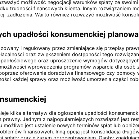
zważyć możliwość negocjacji warunków spłaty ze swoimi wie
ku trudności finansowych klienta. Innym rozwiązaniem mo
acji zadłużenia. Warto również rozważyć możliwość konsoli
ych upadłości konsumenckiej planowa
izowany i regulowany przez zmieniające się przepisy prawn
łacalności oraz zwiększeniem dostępności tego rozwiązan
 upadłościowego oraz uproszczenie wymogów dotyczących 
 możliwości wprowadzenia programów wsparcia dla osób zna
poprzez oferowanie doradztwa finansowego czy pomocy w 
czności każdej sprawy oraz możliwość umorzenia części z
konsumenckiej
ieje kilka alternatyw dla ogłoszenia upadłości konsumenck
rawny. Jednym z najpopularniejszych rozwiązań jest restr
 możliwe jest ustalenie nowych terminów spłat lub obniże
blemów finansowych. Inną opcją jest konsolidacja długów,
mi spłaty oraz niższym oprocentowaniem. Osoby znajdujące