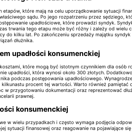
 etapów, które mają na celu uporządkowanie sytuacji finan
 właściwego sądu. Po jego rozpatrzeniu przez sędziego, k
ostępowanie upadłościowe, które prowadzi syndyk. Syndyk
zas trwania tego etapu może być różny i zależy od wielu c
ęcy do kilku lat. Po zakończeniu sprzedaży majątku syndy
ązań dłużnika.
niem upadłości konsumenckiej
 kosztami, które mogą być istotnym czynnikiem dla osób r
ie upadłości, która wynosi około 300 złotych. Dodatkowo 
nika podczas postępowania upadłościowego. Wynagrodzeni
 kilkunastu procent tej wartości. Warto również pamiętać
 w przygotowaniu dokumentacji oraz reprezentować dłużn
celarii prawnej.
ości konsumenckiej
liwe w wielu przypadkach i często wymaga podjęcia odpow
j sytuacji finansowej oraz reagowanie na pojawiające się