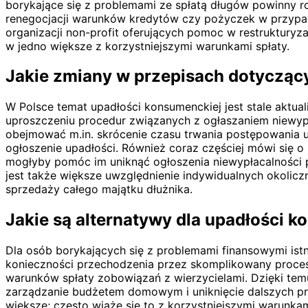
borykające się z problemami ze spłatą długów powinny ro
renegocjacji warunków kredytów czy pożyczek w przypad
organizacji non-profit oferujących pomoc w restrukturyz
w jedno większe z korzystniejszymi warunkami spłaty.
Jakie zmiany w przepisach dotycząc
W Polsce temat upadłości konsumenckiej jest stale aktual
uproszczeniu procedur związanych z ogłaszaniem niewyp
obejmować m.in. skrócenie czasu trwania postępowania
ogłoszenie upadłości. Również coraz częściej mówi się o
mogłyby pomóc im uniknąć ogłoszenia niewypłacalności 
jest także większe uwzględnienie indywidualnych okoli
sprzedaży całego majątku dłużnika.
Jakie są alternatywy dla upadłości 
Dla osób borykających się z problemami finansowymi istn
konieczności przechodzenia przez skomplikowany proces p
warunków spłaty zobowiązań z wierzycielami. Dzięki temu
zarządzanie budżetem domowym i uniknięcie dalszych pro
większe; często wiąże się to z korzystniejszymi warunka