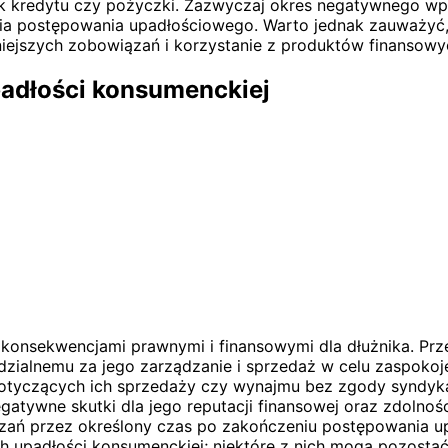
ek kredytu czy pożyczki. Zazwyczaj okres negatywnego wpł
nia postępowania upadłościowego. Warto jednak zauważyć
niejszych zobowiązań i korzystanie z produktów finansowyc
padłości konsumenckiej
 konsekwencjami prawnymi i finansowymi dla dłużnika. Prz
zialnemu za jego zarządzanie i sprzedaż w celu zaspokoje
tyczących ich sprzedaży czy wynajmu bez zgody syndyka.
gatywne skutki dla jego reputacji finansowej oraz zdolnośc
ań przez określony czas po zakończeniu postępowania up
upadłości konsumenckiej; niektóre z nich mogą pozostać 