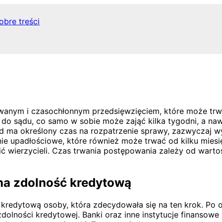
obre treści
anym i czasochłonnym przedsięwzięciem, które może trwać 
do sądu, co samo w sobie może zająć kilka tygodni, a nawe
ma określony czas na rozpatrzenie sprawy, zazwyczaj wyn
e upadłościowe, które również może trwać od kilku miesięc
 wierzycieli. Czas trwania postępowania zależy od wartośc
a zdolność kredytową
dytową osoby, która zdecydowała się na ten krok. Po ogł
dolności kredytowej. Banki oraz inne instytucje finansow