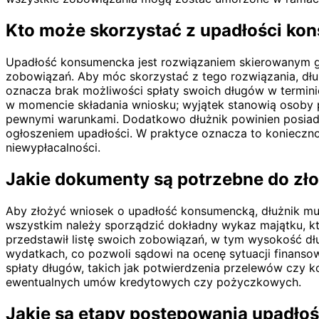
Kto może skorzystać z upadłości kon
Upadłość konsumencka jest rozwiązaniem skierowanym głów
zobowiązań. Aby móc skorzystać z tego rozwiązania, dł
oznacza brak możliwości spłaty swoich długów w terminie
w momencie składania wniosku; wyjątek stanowią osoby
pewnymi warunkami. Dodatkowo dłużnik powinien posiad
ogłoszeniem upadłości. W praktyce oznacza to konieczn
niewypłacalności.
Jakie dokumenty są potrzebne do zł
Aby złożyć wniosek o upadłość konsumencką, dłużnik m
wszystkim należy sporządzić dokładny wykaz majątku, kt
przedstawił listę swoich zobowiązań, w tym wysokość dł
wydatkach, co pozwoli sądowi na ocenę sytuacji finanso
spłaty długów, takich jak potwierdzenia przelewów czy
ewentualnych umów kredytowych czy pożyczkowych.
Jakie są etapy postępowania upadłoś