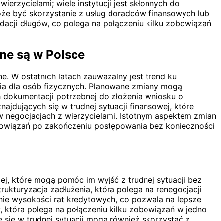
rzycielami; wiele instytucji jest skłonnych do
że być skorzystanie z usług doradców finansowych lub
dacji długów, co polega na połączeniu kilku zobowiązań
ne są w Polsce
e. W ostatnich latach zauważalny jest trend ku
ia dla osób fizycznych. Planowane zmiany mogą
dokumentacji potrzebnej do złożenia wniosku o
jdujących się w trudnej sytuacji finansowej, które
negocjacjach z wierzycielami. Istotnym aspektem zmian
obowiązań po zakończeniu postępowania bez konieczności
iej, które mogą pomóc im wyjść z trudnej sytuacji bez
ukturyzacja zadłużenia, która polega na renegocjacji
nie wysokości rat kredytowych, co pozwala na lepsze
 która polega na połączeniu kilku zobowiązań w jedno
 się w trudnej sytuacji mogą również skorzystać z