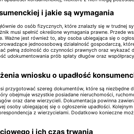
sumenckiej i jakie są wymagania
nie do osób fizycznych, które znalazły się w trudnej sytu
użnik musi spełnić określone wymagania prawne. Przede w
. Ważne jest również to, aby osoba ubiegająca się o ogłos
 prowadzące jednoosobową działalność gospodarczą, któr
ać pełną zdolność do czynności prawnych oraz wykazać 
ość udokumentowania prób spłaty długów oraz współpracy 
ożenia wniosku o upadłość konsumen
usi przygotować szereg dokumentów, które są niezbędne 
óry obejmuje wszystkie posiadane nieruchomości, ruchomoś
ugów oraz dane wierzycieli. Dokumentacja powinna zawier
wej osoby ubiegającej się o ogłoszenie upadłości. Kolejn
 korespondencja z wierzycielami. Dodatkowo konieczne m
ciowego i ich czas trwania