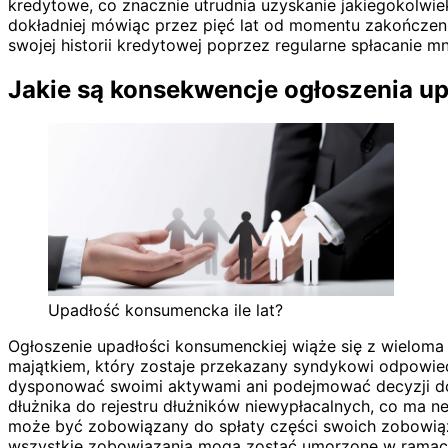
kredytowe, co znacznie utrudnia uzyskanie jakiegokolwi
dokładniej mówiąc przez pięć lat od momentu zakończe
swojej historii kredytowej poprzez regularne spłacanie m
Jakie są konsekwencje ogłoszenia u
Upadłość konsumencka ile lat?
Ogłoszenie upadłości konsumenckiej wiąże się z wieloma
majątkiem, który zostaje przekazany syndykowi odpowied
dysponować swoimi aktywami ani podejmować decyzji do
dłużnika do rejestru dłużników niewypłacalnych, co ma ne
może być zobowiązany do spłaty części swoich zobowiąz
wszystkie zobowiązania mogą zostać umorzone w ramach 