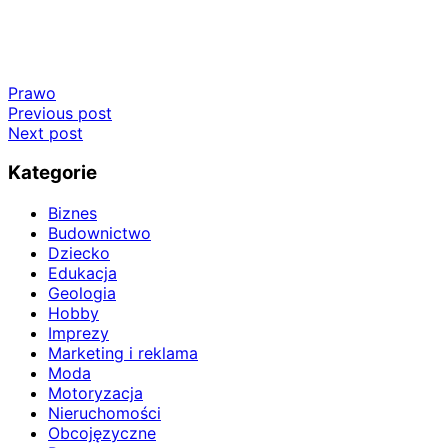
Prawo
Nawigacja
Previous post
Next post
wpisu
Kategorie
Biznes
Budownictwo
Dziecko
Edukacja
Geologia
Hobby
Imprezy
Marketing i reklama
Moda
Motoryzacja
Nieruchomości
Obcojęzyczne