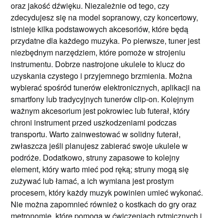
oraz jakość dźwięku. Niezależnie od tego, czy
zdecydujesz się na model sopranowy, czy koncertowy,
istnieje kilka podstawowych akcesoriów, które będą
przydatne dla każdego muzyka. Po pierwsze, tuner jest
niezbędnym narzędziem, które pomoże w strojeniu
instrumentu. Dobrze nastrojone ukulele to klucz do
uzyskania czystego i przyjemnego brzmienia. Można
wybierać spośród tunerów elektronicznych, aplikacji na
smartfony lub tradycyjnych tunerów clip-on. Kolejnym
ważnym akcesorium jest pokrowiec lub futerał, który
chroni instrument przed uszkodzeniami podczas
transportu. Warto zainwestować w solidny futerał,
zwłaszcza jeśli planujesz zabierać swoje ukulele w
podróże. Dodatkowo, struny zapasowe to kolejny
element, który warto mieć pod ręką; struny mogą się
zużywać lub łamać, a ich wymiana jest prostym
procesem, który każdy muzyk powinien umieć wykonać.
Nie można zapomnieć również o kostkach do gry oraz
metronomie, które pomogą w ćwiczeniach rytmicznych i