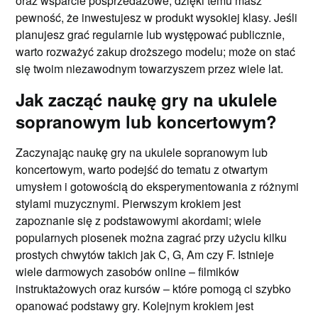
oraz wsparcie posprzedażowe; dzięki temu masz
pewność, że inwestujesz w produkt wysokiej klasy. Jeśli
planujesz grać regularnie lub występować publicznie,
warto rozważyć zakup droższego modelu; może on stać
się twoim niezawodnym towarzyszem przez wiele lat.
Jak zacząć naukę gry na ukulele
sopranowym lub koncertowym?
Zaczynając naukę gry na ukulele sopranowym lub
koncertowym, warto podejść do tematu z otwartym
umysłem i gotowością do eksperymentowania z różnymi
stylami muzycznymi. Pierwszym krokiem jest
zapoznanie się z podstawowymi akordami; wiele
popularnych piosenek można zagrać przy użyciu kilku
prostych chwytów takich jak C, G, Am czy F. Istnieje
wiele darmowych zasobów online – filmików
instruktażowych oraz kursów – które pomogą ci szybko
opanować podstawy gry. Kolejnym krokiem jest