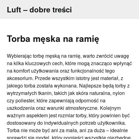
Skip
Luft – dobre treści
to
content
Torba męska na ramię
Wybierając torbę męską na ramię, warto zwrócić uwagę
na kilka kluczowych cech, które mogą znacząco wpłynąć
na komfort użytkowania oraz funkcjonalność tego
akcesorium. Przede wszystkim istotny jest materiał, z
jakiego torba została wykonana. Najlepsze będą torby z
wytrzymałych tkanin, takich jak skóra naturalna, nylon
czy poliester, które zapewniają odporność na
uszkodzenia oraz warunki atmosferyczne. Kolejnym
ważnym aspektem jest rozmiar torby, który powinien być
dostosowany do indywidualnych potrzeb użytkownika.
Torba nie może być ani za mała, ani za duża – idealnie
sprawdzi się model, który pomieści wszystkie niezbędne