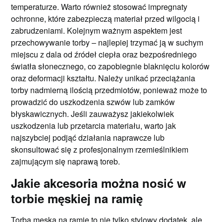
temperaturze. Warto również stosować impregnaty
ochronne, które zabezpieczą materiał przed wilgocią i
zabrudzeniami. Kolejnym ważnym aspektem jest
przechowywanie torby – najlepiej trzymać ją w suchym
miejscu z dala od źródeł ciepła oraz bezpośredniego
światła słonecznego, co zapobiegnie blaknięciu kolorów
oraz deformacji kształtu. Należy unikać przeciążania
torby nadmierną ilością przedmiotów, ponieważ może to
prowadzić do uszkodzenia szwów lub zamków
błyskawicznych. Jeśli zauważysz jakiekolwiek
uszkodzenia lub przetarcia materiału, warto jak
najszybciej podjąć działania naprawcze lub
skonsultować się z profesjonalnym rzemieślnikiem
zajmującym się naprawą toreb.
Jakie akcesoria można nosić w
torbie męskiej na ramię
Torba męska na ramię to nie tylko stylowy dodatek, ale