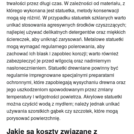
trwałości przez długi czas. W zależności od materiału, z
którego wykonana jest statuetka, metody konserwacji
mogą się różnić. W przypadku statuetek szklanych warto
unikać stosowania agresywnych środków czyszczących;
najlepiej używać delikatnych detergentów oraz miękkich
ściereczek, aby uniknąć zarysowań. Metalowe statuetki
mogą wymagać regularnego polerowania, aby
zachować ich blask i zapobiec korozji; warto również
zabezpieczyć je przed wilgocią oraz nadmiernym
nasłonecznieniem. Statuetki drewniane powinny być
regularnie impregnowane specjalnymi preparatami
ochronnymi, które zapobiegają wysychaniu drewna oraz
jego uszkodzeniom spowodowanym przez zmiany
temperatury i wilgotności powietrza. Akrylowe statuetki
można czyścić wodą z mydłem; należy jednak unikać
używania szorstkich gąbek czy szczotek, które mogą
porysować powierzchnię.
Jakie są koszty związane z