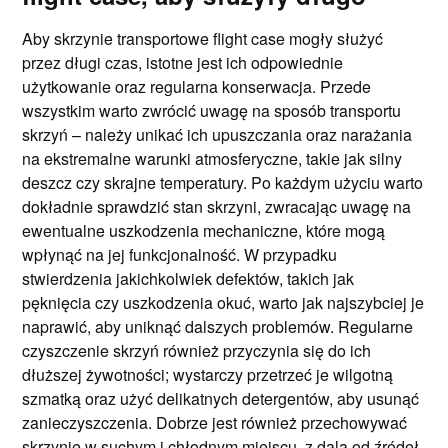
Aby skrzynie transportowe flight case mogły służyć
przez długi czas, istotne jest ich odpowiednie
użytkowanie oraz regularna konserwacja. Przede
wszystkim warto zwrócić uwagę na sposób transportu
skrzyń – należy unikać ich upuszczania oraz narażania
na ekstremalne warunki atmosferyczne, takie jak silny
deszcz czy skrajne temperatury. Po każdym użyciu warto
dokładnie sprawdzić stan skrzyni, zwracając uwagę na
ewentualne uszkodzenia mechaniczne, które mogą
wpłynąć na jej funkcjonalność. W przypadku
stwierdzenia jakichkolwiek defektów, takich jak
pęknięcia czy uszkodzenia okuć, warto jak najszybciej je
naprawić, aby uniknąć dalszych problemów. Regularne
czyszczenie skrzyń również przyczynia się do ich
dłuższej żywotności; wystarczy przetrzeć je wilgotną
szmatką oraz użyć delikatnych detergentów, aby usunąć
zanieczyszczenia. Dobrze jest również przechowywać
skrzynie w suchym i chłodnym miejscu, z dala od źródeł