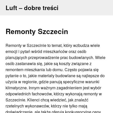
Skip
Luft – dobre treści
to
content
Remonty Szczecin
Remonty w Szczecinie to temat, który wzbudza wiele
emocji i pytań wśród mieszkańców oraz osób
planujących przeprowadzenie prac budowlanych. Wiele
osób zastanawia się, jakie są koszty związane z
remontem mieszkania lub domu. Często pojawia się
pytanie o to, jakie materiały budowlane są najlepsze do
użycia w regionie, gdzie panują specyficzne warunki
klimatyczne. Innym ważnym zagadnieniem jest wybór
odpowiednich fachowców, którzy wykonają remonty w
Szczecinie. Klienci chcą wiedzieć, jak znaleźć
rzetelnych wykonawców, którzy nie tylko mają
doświadczenie, ale także oferują konkurencyjne ceny.