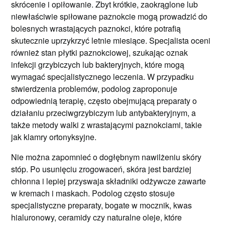
skrócenie i opiłowanie. Zbyt krótkie, zaokrąglone lub
niewłaściwie spiłowane paznokcie mogą prowadzić do
bolesnych wrastających paznokci, które potrafią
skutecznie uprzykrzyć letnie miesiące. Specjalista oceni
również stan płytki paznokciowej, szukając oznak
infekcji grzybiczych lub bakteryjnych, które mogą
wymagać specjalistycznego leczenia. W przypadku
stwierdzenia problemów, podolog zaproponuje
odpowiednią terapię, często obejmującą preparaty o
działaniu przeciwgrzybiczym lub antybakteryjnym, a
także metody walki z wrastającymi paznokciami, takie
jak klamry ortonyksyjne.
Nie można zapomnieć o dogłębnym nawilżeniu skóry
stóp. Po usunięciu zrogowaceń, skóra jest bardziej
chłonna i lepiej przyswaja składniki odżywcze zawarte
w kremach i maskach. Podolog często stosuje
specjalistyczne preparaty, bogate w mocznik, kwas
hialuronowy, ceramidy czy naturalne oleje, które