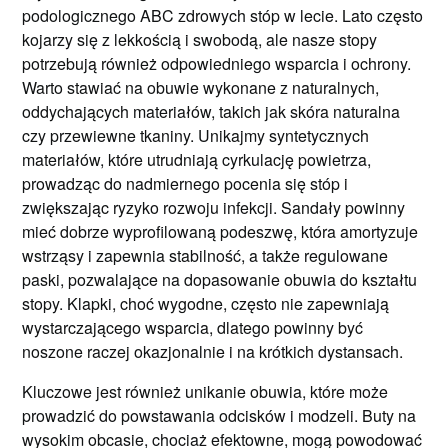
podologicznego ABC zdrowych stóp w lecie. Lato często
kojarzy się z lekkością i swobodą, ale nasze stopy
potrzebują również odpowiedniego wsparcia i ochrony.
Warto stawiać na obuwie wykonane z naturalnych,
oddychających materiałów, takich jak skóra naturalna
czy przewiewne tkaniny. Unikajmy syntetycznych
materiałów, które utrudniają cyrkulację powietrza,
prowadząc do nadmiernego pocenia się stóp i
zwiększając ryzyko rozwoju infekcji. Sandały powinny
mieć dobrze wyprofilowaną podeszwę, która amortyzuje
wstrząsy i zapewnia stabilność, a także regulowane
paski, pozwalające na dopasowanie obuwia do kształtu
stopy. Klapki, choć wygodne, często nie zapewniają
wystarczającego wsparcia, dlatego powinny być
noszone raczej okazjonalnie i na krótkich dystansach.
Kluczowe jest również unikanie obuwia, które może
prowadzić do powstawania odcisków i modzeli. Buty na
wysokim obcasie, chociaż efektowne, mogą powodować