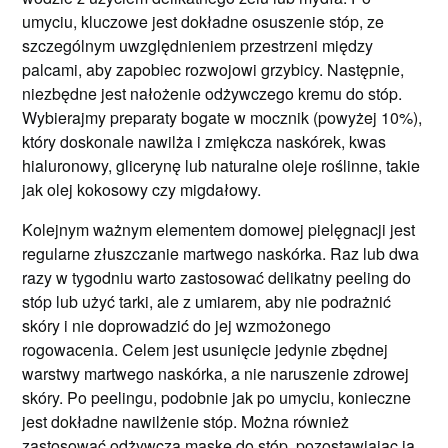
umyciu, kluczowe jest dokładne osuszenie stóp, ze
szczególnym uwzględnieniem przestrzeni między
palcami, aby zapobiec rozwojowi grzybicy. Następnie,
niezbędne jest nałożenie odżywczego kremu do stóp.
Wybierajmy preparaty bogate w mocznik (powyżej 10%),
który doskonale nawilża i zmiękcza naskórek, kwas
hialuronowy, glicerynę lub naturalne oleje roślinne, takie
jak olej kokosowy czy migdałowy.
Kolejnym ważnym elementem domowej pielęgnacji jest
regularne złuszczanie martwego naskórka. Raz lub dwa
razy w tygodniu warto zastosować delikatny peeling do
stóp lub użyć tarki, ale z umiarem, aby nie podrażnić
skóry i nie doprowadzić do jej wzmożonego
rogowacenia. Celem jest usunięcie jedynie zbędnej
warstwy martwego naskórka, a nie naruszenie zdrowej
skóry. Po peelingu, podobnie jak po umyciu, konieczne
jest dokładne nawilżenie stóp. Można również
zastosować odżywczą maskę do stóp, pozostawiając ją