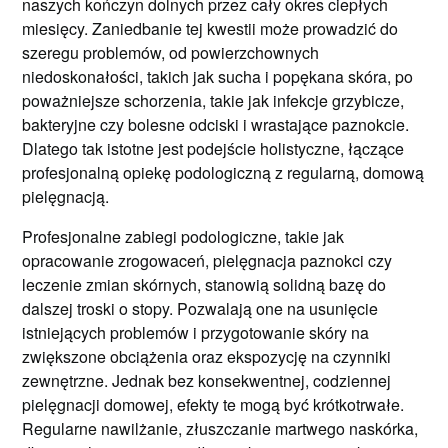
naszych kończyn dolnych przez cały okres ciepłych
miesięcy. Zaniedbanie tej kwestii może prowadzić do
szeregu problemów, od powierzchownych
niedoskonałości, takich jak sucha i popękana skóra, po
poważniejsze schorzenia, takie jak infekcje grzybicze,
bakteryjne czy bolesne odciski i wrastające paznokcie.
Dlatego tak istotne jest podejście holistyczne, łączące
profesjonalną opiekę podologiczną z regularną, domową
pielęgnacją.
Profesjonalne zabiegi podologiczne, takie jak
opracowanie zrogowaceń, pielęgnacja paznokci czy
leczenie zmian skórnych, stanowią solidną bazę do
dalszej troski o stopy. Pozwalają one na usunięcie
istniejących problemów i przygotowanie skóry na
zwiększone obciążenia oraz ekspozycję na czynniki
zewnętrzne. Jednak bez konsekwentnej, codziennej
pielęgnacji domowej, efekty te mogą być krótkotrwałe.
Regularne nawilżanie, złuszczanie martwego naskórka,