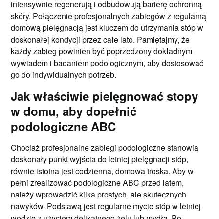
intensywnie regenerują i odbudowują barierę ochronną
skóry. Połączenie profesjonalnych zabiegów z regularną
domową pielęgnacją jest kluczem do utrzymania stóp w
doskonałej kondycji przez całe lato. Pamiętajmy, że
każdy zabieg powinien być poprzedzony dokładnym
wywiadem i badaniem podologicznym, aby dostosować
go do indywidualnych potrzeb.
Jak właściwie pielęgnować stopy
w domu, aby dopełnić
podologiczne ABC
Chociaż profesjonalne zabiegi podologiczne stanowią
doskonały punkt wyjścia do letniej pielęgnacji stóp,
równie istotna jest codzienna, domowa troska. Aby w
pełni zrealizować podologiczne ABC przed latem,
należy wprowadzić kilka prostych, ale skutecznych
nawyków. Podstawą jest regularne mycie stóp w letniej
wodzie z użyciem delikatnego żelu lub mydła. Po