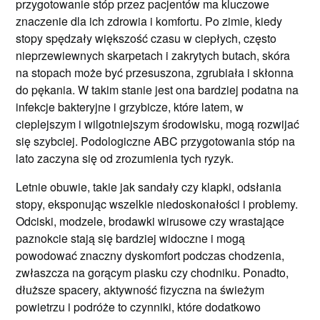
przygotowanie stóp przez pacjentów ma kluczowe
znaczenie dla ich zdrowia i komfortu. Po zimie, kiedy
stopy spędzały większość czasu w ciepłych, często
nieprzewiewnych skarpetach i zakrytych butach, skóra
na stopach może być przesuszona, zgrubiała i skłonna
do pękania. W takim stanie jest ona bardziej podatna na
infekcje bakteryjne i grzybicze, które latem, w
cieplejszym i wilgotniejszym środowisku, mogą rozwijać
się szybciej. Podologiczne ABC przygotowania stóp na
lato zaczyna się od zrozumienia tych ryzyk.
Letnie obuwie, takie jak sandały czy klapki, odsłania
stopy, eksponując wszelkie niedoskonałości i problemy.
Odciski, modzele, brodawki wirusowe czy wrastające
paznokcie stają się bardziej widoczne i mogą
powodować znaczny dyskomfort podczas chodzenia,
zwłaszcza na gorącym piasku czy chodniku. Ponadto,
dłuższe spacery, aktywność fizyczna na świeżym
powietrzu i podróże to czynniki, które dodatkowo