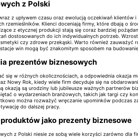
owych z Polski
 wraz z upływem czasu oraz ewolucją oczekiwań klientów i
ych rzemieślników. Klienci doceniają firmy, które dbają o
ce z etycznej produkcji stają się coraz bardziej pożądan
ązań dostosowanych do ich indywidualnych potrzeb. Wzros
kosmetyki czy zdrowe przekąski. Warto również zauważyć 
ustacje win mogą być znakomitym sposobem na budowanie 
ania prezentów biznesowych
ć się w różnych okolicznościach, a odpowiednia okazja 
raz Nowy Rok, kiedy wiele firm decyduje się na obdarowan
ną okazją są urodziny lub jubileusze ważnych partnerów b
tać o wydarzeniach branżowych, takich jak targi czy kon
atkowo można rozważyć wręczanie upominków podczas zak
tywację do dalszej pracy.
h produktów jako prezenty biznesowe
ch z Polski niesie ze sobą wiele korzyści zarówno dla fi