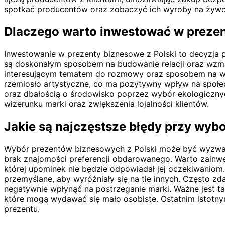
spotkać producentów oraz zobaczyć ich wyroby na żywo
Dlaczego warto inwestować w prezen
Inwestowanie w prezenty biznesowe z Polski to decyzja pr
są doskonałym sposobem na budowanie relacji oraz wzmac
interesującym tematem do rozmowy oraz sposobem na wyr
rzemiosło artystyczne, co ma pozytywny wpływ na społec
oraz dbałością o środowisko poprzez wybór ekologicznyc
wizerunku marki oraz zwiększenia lojalności klientów.
Jakie są najczęstsze błędy przy wy
Wybór prezentów biznesowych z Polski może być wyzwan
brak znajomości preferencji obdarowanego. Warto zainwe
której upominek nie będzie odpowiadał jej oczekiwaniom
przemyślane, aby wyróżniały się na tle innych. Często zd
negatywnie wpłynąć na postrzeganie marki. Ważne jest 
które mogą wydawać się mało osobiste. Ostatnim istotny
prezentu.