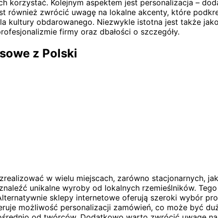
 korzystać. Kolejnym aspektem jest personalizacja – doda
 również zwrócić uwagę na lokalne akcenty, które podkreś
kultury obdarowanego. Niezwykle istotna jest także jako
ofesjonalizmie firmy oraz dbałości o szczegóły.
esowe z Polski
realizować w wielu miejscach, zarówno stacjonarnych, jak
znaleźć unikalne wyroby od lokalnych rzemieślników. Tego
lternatywnie sklepy internetowe oferują szeroki wybór pro
eruje możliwość personalizacji zamówień, co może być duż
pośrednio od twórców. Dodatkowo warto zwrócić uwagę na 