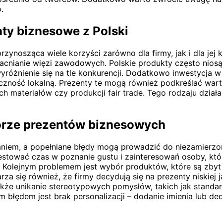
.
ty biznesowe z Polski
zynosząca wiele korzyści zarówno dla firmy, jak i dla jej
nianie więzi zawodowych. Polskie produkty często niosą z
óżnienie się na tle konkurencji. Dodatkowo inwestycja w
zność lokalną. Prezenty te mogą również podkreślać wart
h materiałów czy produkcji fair trade. Tego rodzaju dzi
borze prezentów biznesowych
iem, a popełniane błędy mogą prowadzić do niezamierzon
stować czas w poznanie gustu i zainteresowań osoby, któr
. Kolejnym problemem jest wybór produktów, które są zbyt
arza się również, że firmy decydują się na prezenty niskie
także unikanie stereotypowych pomysłów, takich jak sta
m błędem jest brak personalizacji – dodanie imienia lub 