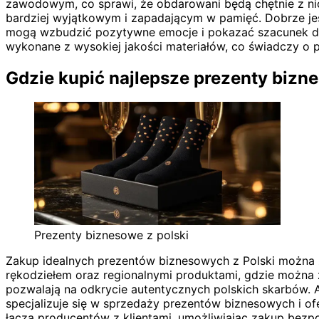
zawodowym, co sprawi, że obdarowani będą chętnie z nich
bardziej wyjątkowym i zapadającym w pamięć. Dobrze jest
mogą wzbudzić pozytywne emocje i pokazać szacunek dla 
wykonane z wysokiej jakości materiałów, co świadczy o pr
Gdzie kupić najlepsze prezenty bizn
Prezenty biznesowe z polski
Zakup idealnych prezentów biznesowych z Polski można z
rękodziełem oraz regionalnymi produktami, gdzie można 
pozwalają na odkrycie autentycznych polskich skarbów. A
specjalizuje się w sprzedaży prezentów biznesowych i of
łączą producentów z klientami, umożliwiając zakup bez