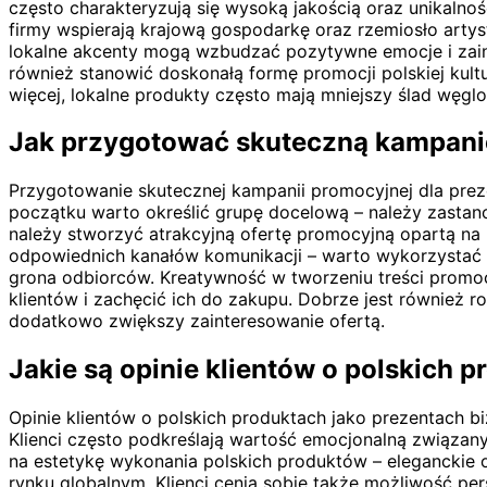
często charakteryzują się wysoką jakością oraz unikalno
firmy wspierają krajową gospodarkę oraz rzemiosło arty
lokalne akcenty mogą wzbudzać pozytywne emocje i zain
również stanowić doskonałą formę promocji polskiej kult
więcej, lokalne produkty często mają mniejszy ślad wę
Jak przygotować skuteczną kampani
Przygotowanie skutecznej kampanii promocyjnej dla prez
początku warto określić grupę docelową – należy zastano
należy stworzyć atrakcyjną ofertę promocyjną opartą na 
odpowiednich kanałów komunikacji – warto wykorzystać z
grona odbiorców. Kreatywność w tworzeniu treści promo
klientów i zachęcić ich do zakupu. Dobrze jest równie
dodatkowo zwiększy zainteresowanie ofertą.
Jakie są opinie klientów o polskich 
Opinie klientów o polskich produktach jako prezentach 
Klienci często podkreślają wartość emocjonalną związany
na estetykę wykonania polskich produktów – eleganckie o
rynku globalnym. Klienci cenią sobie także możliwość pe