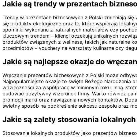
Jakie są trendy w prezentach biznes
Trendy w prezentach biznesowych z Polski zmieniają się
się produkty ekologiczne oraz te, które wspierają lokaln
upominki wykonane z naturalnych materiałów czy pochodzą
kluczowym trendem – klienci oczekują unikalnych rozwi
produktów związanych z wellness, takich jak naturalne 
przedmiotów – vouchery na warsztaty kulinarne czy deg
Jakie są najlepsze okazje do wręcz
Wręczanie prezentów biznesowych z Polski może odbywa
Najpopularniejsze okazje to święta Bożego Narodzenia o
wdzięczności za współpracę w minionym roku. Inną istot
budować pozytywny wizerunek firmy. Warto również pamię
promocji marki oraz nawiązania nowych kontaktów. Dod
świetny sposób na podkreślenie sukcesu zespołu oraz mo
Jakie są zalety stosowania lokalnyc
Stosowanie lokalnych produktów jako prezentów biznesowy