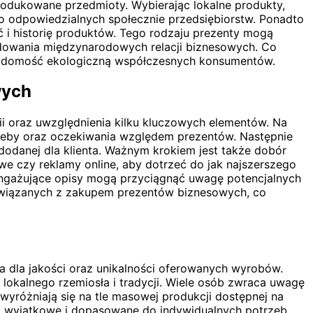
produkowane przedmioty. Wybierając lokalne produkty,
o odpowiedzialnych społecznie przedsiębiorstw. Ponadto
i historię produktów. Tego rodzaju prezenty mogą
budowania międzynarodowych relacji biznesowych. Co
świadomość ekologiczną współczesnych konsumentów.
wych
i oraz uwzględnienia kilku kluczowych elementów. Na
trzeby oraz oczekiwania względem prezentów. Następnie
dodanej dla klienta. Ważnym krokiem jest także dobór
e czy reklamy online, aby dotrzeć do jak najszerszego
angażujące opisy mogą przyciągnąć uwagę potencjalnych
 związanych z zakupem prezentów biznesowych, co
a dla jakości oraz unikalności oferowanych wyrobów.
lokalnego rzemiosła i tradycji. Wiele osób zwraca uwagę
wyróżniają się na tle masowej produkcji dostępnej na
ziej wyjątkowe i dopasowane do indywidualnych potrzeb