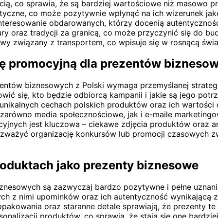
ścią, co sprawia, że są bardziej wartościowe niż masowo 
styczne, co może pozytywnie wpłynąć na ich wizerunek jak
teresowanie obdarowanych, którzy docenią autentyczność 
ury oraz tradycji za granicą, co może przyczynić się do 
glowy związany z transportem, co wpisuje się w rosnącą 
ę promocyjną dla prezentów bizneso
entów biznesowych z Polski wymaga przemyślanej strategi
wić się, kto będzie odbiorcą kampanii i jakie są jego po
unikalnych cechach polskich produktów oraz ich wartości 
arówno media społecznościowe, jak i e-maile marketingow
cyjnych jest kluczowa – ciekawe zdjęcia produktów oraz 
ż rozważyć organizację konkursów lub promocji czasowych
produktach jako prezenty biznesowe
biznesowych są zazwyczaj bardzo pozytywne i pełne uznani
ch z nimi upominków oraz ich autentyczność wynikającą z 
pakowania oraz staranne detale sprawiają, że prezenty te 
rsonalizacji produktów, co sprawia, że stają się one bard