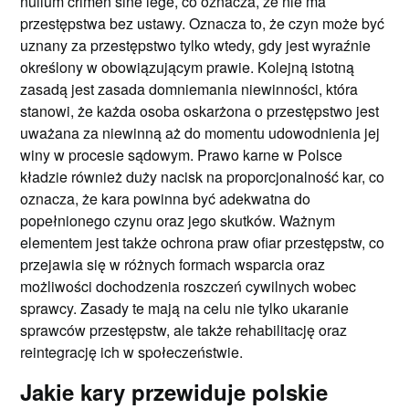
nullum crimen sine lege, co oznacza, że nie ma
przestępstwa bez ustawy. Oznacza to, że czyn może być
uznany za przestępstwo tylko wtedy, gdy jest wyraźnie
określony w obowiązującym prawie. Kolejną istotną
zasadą jest zasada domniemania niewinności, która
stanowi, że każda osoba oskarżona o przestępstwo jest
uważana za niewinną aż do momentu udowodnienia jej
winy w procesie sądowym. Prawo karne w Polsce
kładzie również duży nacisk na proporcjonalność kar, co
oznacza, że kara powinna być adekwatna do
popełnionego czynu oraz jego skutków. Ważnym
elementem jest także ochrona praw ofiar przestępstw, co
przejawia się w różnych formach wsparcia oraz
możliwości dochodzenia roszczeń cywilnych wobec
sprawcy. Zasady te mają na celu nie tylko ukaranie
sprawców przestępstw, ale także rehabilitację oraz
reintegrację ich w społeczeństwie.
Jakie kary przewiduje polskie