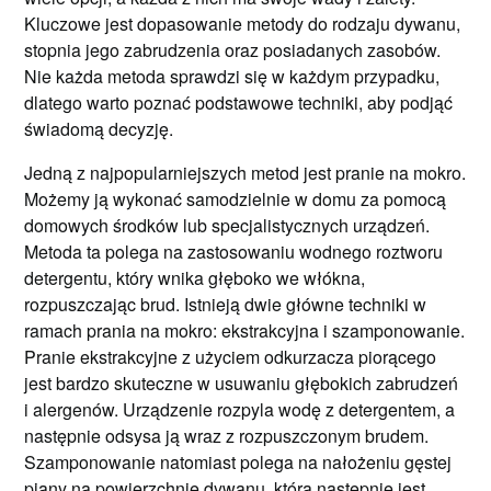
Kluczowe jest dopasowanie metody do rodzaju dywanu,
stopnia jego zabrudzenia oraz posiadanych zasobów.
Nie każda metoda sprawdzi się w każdym przypadku,
dlatego warto poznać podstawowe techniki, aby podjąć
świadomą decyzję.
Jedną z najpopularniejszych metod jest pranie na mokro.
Możemy ją wykonać samodzielnie w domu za pomocą
domowych środków lub specjalistycznych urządzeń.
Metoda ta polega na zastosowaniu wodnego roztworu
detergentu, który wnika głęboko we włókna,
rozpuszczając brud. Istnieją dwie główne techniki w
ramach prania na mokro: ekstrakcyjna i szamponowanie.
Pranie ekstrakcyjne z użyciem odkurzacza piorącego
jest bardzo skuteczne w usuwaniu głębokich zabrudzeń
i alergenów. Urządzenie rozpyla wodę z detergentem, a
następnie odsysa ją wraz z rozpuszczonym brudem.
Szamponowanie natomiast polega na nałożeniu gęstej
piany na powierzchnię dywanu, która następnie jest