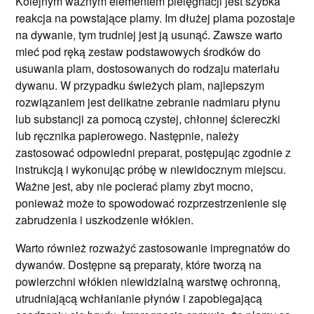
Kolejnym ważnym elementem pielęgnacji jest szybka
reakcja na powstające plamy. Im dłużej plama pozostaje
na dywanie, tym trudniej jest ją usunąć. Zawsze warto
mieć pod ręką zestaw podstawowych środków do
usuwania plam, dostosowanych do rodzaju materiału
dywanu. W przypadku świeżych plam, najlepszym
rozwiązaniem jest delikatne zebranie nadmiaru płynu
lub substancji za pomocą czystej, chłonnej ściereczki
lub ręcznika papierowego. Następnie, należy
zastosować odpowiedni preparat, postępując zgodnie z
instrukcją i wykonując próbę w niewidocznym miejscu.
Ważne jest, aby nie pocierać plamy zbyt mocno,
ponieważ może to spowodować rozprzestrzenienie się
zabrudzenia i uszkodzenie włókien.
Warto również rozważyć zastosowanie impregnatów do
dywanów. Dostępne są preparaty, które tworzą na
powierzchni włókien niewidzialną warstwę ochronną,
utrudniającą wchłanianie płynów i zapobiegającą