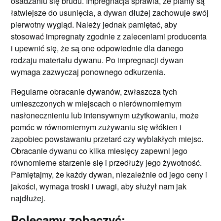
osadzaniu się brudu. Impregnacja sprawia, że plamy są
łatwiejsze do usunięcia, a dywan dłużej zachowuje swój
pierwotny wygląd. Należy jednak pamiętać, aby
stosować impregnaty zgodnie z zaleceniami producenta
i upewnić się, że są one odpowiednie dla danego
rodzaju materiału dywanu. Po impregnacji dywan
wymaga zazwyczaj ponownego odkurzenia.
Regularne obracanie dywanów, zwłaszcza tych
umieszczonych w miejscach o nierównomiernym
nasłonecznieniu lub intensywnym użytkowaniu, może
pomóc w równomiernym zużywaniu się włókien i
zapobiec powstawaniu przetarć czy wyblakłych miejsc.
Obracanie dywanu co kilka miesięcy zapewni jego
równomierne starzenie się i przedłuży jego żywotność.
Pamiętajmy, że każdy dywan, niezależnie od jego ceny i
jakości, wymaga troski i uwagi, aby służył nam jak
najdłużej.
Polecamy zobaczyć: