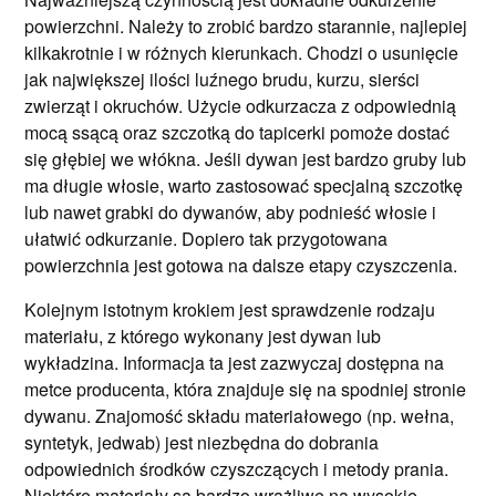
powierzchni. Należy to zrobić bardzo starannie, najlepiej
kilkakrotnie i w różnych kierunkach. Chodzi o usunięcie
jak największej ilości luźnego brudu, kurzu, sierści
zwierząt i okruchów. Użycie odkurzacza z odpowiednią
mocą ssącą oraz szczotką do tapicerki pomoże dostać
się głębiej we włókna. Jeśli dywan jest bardzo gruby lub
ma długie włosie, warto zastosować specjalną szczotkę
lub nawet grabki do dywanów, aby podnieść włosie i
ułatwić odkurzanie. Dopiero tak przygotowana
powierzchnia jest gotowa na dalsze etapy czyszczenia.
Kolejnym istotnym krokiem jest sprawdzenie rodzaju
materiału, z którego wykonany jest dywan lub
wykładzina. Informacja ta jest zazwyczaj dostępna na
metce producenta, która znajduje się na spodniej stronie
dywanu. Znajomość składu materiałowego (np. wełna,
syntetyk, jedwab) jest niezbędna do dobrania
odpowiednich środków czyszczących i metody prania.
Niektóre materiały są bardzo wrażliwe na wysokie