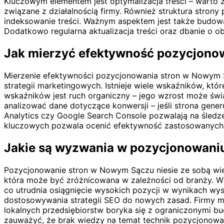
Kluczowym elementem jest optymalizacja treści – warto 
związane z działalnością firmy. Również struktura strony
indeksowanie treści. Ważnym aspektem jest także budow
Dodatkowo regularna aktualizacja treści oraz dbanie o
Jak mierzyć efektywność pozycjono
Mierzenie efektywności pozycjonowania stron w Nowym S
strategii marketingowych. Istnieje wiele wskaźników, k
wskaźników jest ruch organiczny – jego wzrost może świ
analizować dane dotyczące konwersji – jeśli strona gener
Analytics czy Google Search Console pozwalają na śled
kluczowych pozwala ocenić efektywność zastosowanych f
Jakie są wyzwania w pozycjonowani
Pozycjonowanie stron w Nowym Sączu niesie ze sobą wie
która może być zróżnicowana w zależności od branży. W 
co utrudnia osiągnięcie wysokich pozycji w wynikach wy
dostosowywania strategii SEO do nowych zasad. Firmy mu
lokalnych przedsiębiorstw boryka się z ograniczonymi b
zauważyć, że brak wiedzy na temat technik pozycjonowa