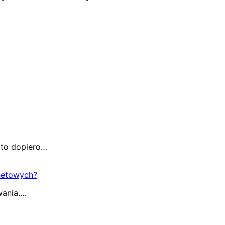
 to dopiero…
netowych?
wania.…