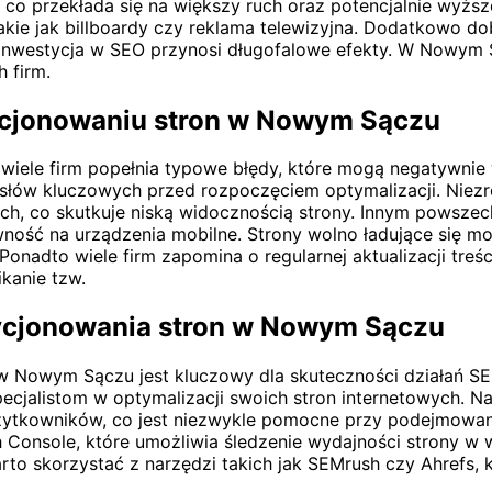
 co przekłada się na większy ruch oraz potencjalnie wyższ
 takie jak billboardy czy reklama telewizyjna. Dodatkowo
e inwestycja w SEO przynosi długofalowe efekty. W Nowym
 firm.
zycjonowaniu stron w Nowym Sączu
ele firm popełnia typowe błędy, które mogą negatywnie 
 słów kluczowych przed rozpoczęciem optymalizacji. Niezr
h, co skutkuje niską widocznością strony. Innym powsze
wność na urządzenia mobilne. Strony wolno ładujące się m
onadto wiele firm zapomina o regularnej aktualizacji tre
kanie tzw.
zycjonowania stron w Nowym Sączu
Nowym Sączu jest kluczowy dla skuteczności działań SEO.
alistom w optymalizacji swoich stron internetowych. Nar
ytkowników, co jest niezwykle pomocne przy podejmowaniu 
 Console, które umożliwia śledzenie wydajności strony w 
to skorzystać z narzędzi takich jak SEMrush czy Ahrefs, 