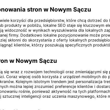
cjonowania stron w Nowym Sączu
ele korzyści dla przedsiębiorstw, które chcą dotrzeć do 
 lub produkty w pobliżu, lokalne SEO staje się kluczowym 
ą widoczność w wynikach wyszukiwania dla lokalnych zapy
ty danej firmy. Dodatkowo lokalne pozycjonowanie może pr
ziej skłonni do skorzystania z oferty lokalnych przedsięb
ągnąć klientów, którzy poszukują specyficznych produktó
tron w Nowym Sączu
 się wraz z rozwojem technologii oraz zmieniającymi się
ci. Coraz więcej osób korzysta z urządzeń mobilnych do p
anów. Kolejnym istotnym trendem jest personalizacja treś
ch można lepiej zrozumieć preferencje klientów i dostarcza
nowaniu rośnie, ponieważ aktywność na tych platformac
sztucznej inteligencji oraz uczenia maszynowego, które m