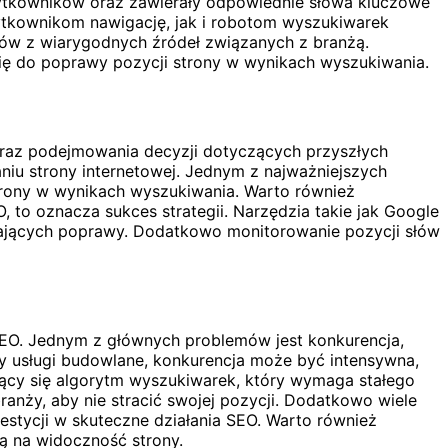
użytkowników oraz zawierały odpowiednie słowa kluczowe
użytkownikom nawigację, jak i robotom wyszukiwarek
ków z wiarygodnych źródeł związanych z branżą.
ię do poprawy pozycji strony w wynikach wyszukiwania.
oraz podejmowania decyzji dotyczących przyszłych
niu strony internetowej. Jednym z najważniejszych
strony w wynikach wyszukiwania. Warto również
, to oznacza sukces strategii. Narzędzia takie jak Google
gających poprawy. Dodatkowo monitorowanie pozycji słów
EO. Jednym z głównych problemów jest konkurencja,
zy usługi budowlane, konkurencja może być intensywna,
jący się algorytm wyszukiwarek, który wymaga stałego
anży, aby nie stracić swojej pozycji. Dodatkowo wiele
estycji w skuteczne działania SEO. Warto również
ą na widoczność strony.