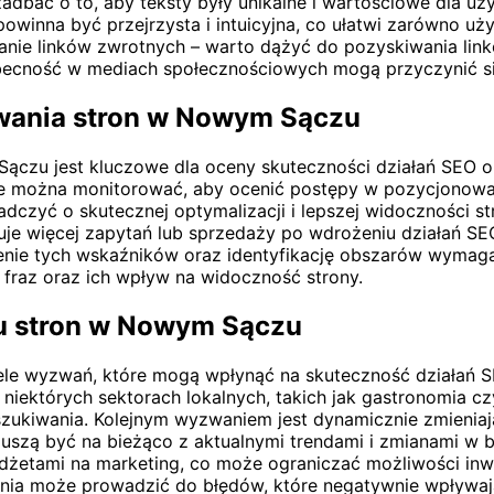
zadbać o to, aby teksty były unikalne i wartościowe dla 
 powinna być przejrzysta i intuicyjna, co ułatwi zarówno 
anie linków zwrotnych – warto dążyć do pozyskiwania lin
 obecność w mediach społecznościowych mogą przyczynić s
wania stron w Nowym Sączu
ączu jest kluczowe dla oceny skuteczności działań SEO 
tóre można monitorować, aby ocenić postępy w pozycjonowa
adczyć o skutecznej optymalizacji i lepszej widoczności 
uje więcej zapytań lub sprzedaży po wdrożeniu działań SEO
zenie tych wskaźników oraz identyfikację obszarów wyma
raz oraz ich wpływ na widoczność strony.
u stron w Nowym Sączu
le wyzwań, które mogą wpłynąć na skuteczność działań S
niektórych sektorach lokalnych, takich jak gastronomia c
szukiwania. Kolejnym wyzwaniem jest dynamicznie zmienia
szą być na bieżąco z aktualnymi trendami i zmianami w br
udżetami na marketing, co może ograniczać możliwości inw
nia może prowadzić do błędów, które negatywnie wpływaj