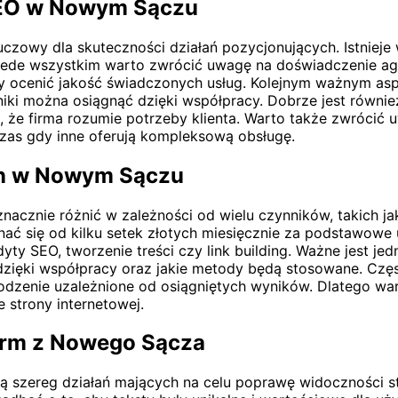
 SEO w Nowym Sączu
zowy dla skuteczności działań pozycjonujących. Istnieje
rzede wszystkim warto zwrócić uwagę na doświadczenie agen
by ocenić jakość świadczonych usług. Kolejnym ważnym asp
niki można osiągnąć dzięki współpracy. Dobrze jest równi
 że firma rozumie potrzeby klienta. Warto także zwrócić 
czas gdy inne oferują kompleksową obsługę.
on w Nowym Sączu
cznie różnić w zależności od wielu czynników, takich ja
 się od kilku setek złotych miesięcznie za podstawowe us
ty SEO, tworzenie treści czy link building. Ważne jest jed
 dzięki współpracy oraz jakie metody będą stosowane. Częs
odzenie uzależnione od osiągniętych wyników. Dlatego war
 strony internetowej.
firm z Nowego Sącza
ą szereg działań mających na celu poprawę widoczności st