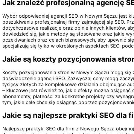
Jak znaleźć profesjonalną agencję
Wybór odpowiedniej agencji SEO w Nowym Sączu jest kluc
poszukiwaniu profesjonalnej firmy zajmującej się SEO. P
dotychczasowe realizacje oraz opinie innych klientów, a
dowiedzieć się, jakie metody są stosowane oraz jakie wy
oczekiwaniach oraz celach biznesowych, aby upewnić się,
specjalizują się tylko w określonych aspektach SEO, pod
Jakie są koszty pozycjonowania str
Koszty pozycjonowania stron w Nowym Sączu mogą się zna
doświadczenie agencji SEO. Zazwyczaj ceny mogą zaczynać
tysięcy złotych za kompleksowe działania obejmujące audy
– kluczowe jest również to, jakie efekty można osiągnąć
abonamenty, płatności za konkretne projekty czy wynagr
tym, jakie cele chce się osiągnąć poprzez pozycjonowanie
Jakie są najlepsze praktyki SEO dla 
Najlepsze praktyki SEO dla firm z Nowego Sącza obejmuj