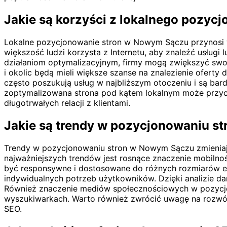
Jakie są korzyści z lokalnego pozy
Lokalne pozycjonowanie stron w Nowym Sączu przynosi wi
większość ludzi korzysta z Internetu, aby znaleźć usługi
działaniom optymalizacyjnym, firmy mogą zwiększyć swoj
i okolic będą mieli większe szanse na znalezienie ofer
często poszukują usług w najbliższym otoczeniu i są bard
zoptymalizowana strona pod kątem lokalnym może przyci
długotrwałych relacji z klientami.
Jakie są trendy w pozycjonowaniu s
Trendy w pozycjonowaniu stron w Nowym Sączu zmieniają
najważniejszych trendów jest rosnące znaczenie mobilnoś
być responsywne i dostosowane do różnych rozmiarów ekr
indywidualnych potrzeb użytkowników. Dzięki analizie dany
Również znaczenie mediów społecznościowych w pozycjo
wyszukiwarkach. Warto również zwrócić uwagę na rozwój 
SEO.