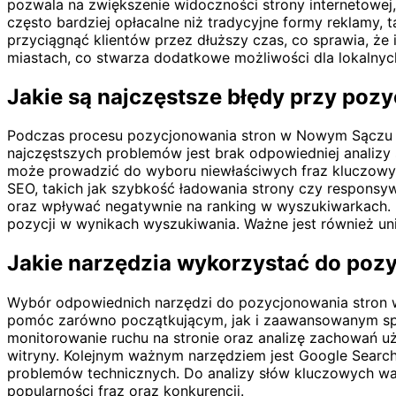
pozwala na zwiększenie widoczności strony internetowej,
często bardziej opłacalne niż tradycyjne formy reklamy,
przyciągnąć klientów przez dłuższy czas, co sprawia, ż
miastach, co stwarza dodatkowe możliwości dla lokalnych
Jakie są najczęstsze błędy przy po
Podczas procesu pozycjonowania stron w Nowym Sączu wi
najczęstszych problemów jest brak odpowiedniej analizy
może prowadzić do wyboru niewłaściwych fraz kluczowyc
SEO, takich jak szybkość ładowania strony czy responsy
oraz wpływać negatywnie na ranking w wyszukiwarkach. P
pozycji w wynikach wyszukiwania. Ważne jest również uni
Jakie narzędzia wykorzystać do po
Wybór odpowiednich narzędzi do pozycjonowania stron w 
pomóc zarówno początkującym, jak i zaawansowanym specj
monitorowanie ruchu na stronie oraz analizę zachowań uż
witryny. Kolejnym ważnym narzędziem jest Google Search
problemów technicznych. Do analizy słów kluczowych war
popularności fraz oraz konkurencji.