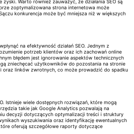
e zyski. Warto również zauważyć, że działania SEO są
 dobrze zoptymalizowana strona internetowa może
 Sączu konkurencja może być mniejsza niż w większych
wpłynąć na efektywność działań SEO. Jednym z
ozumienie potrzeb klientów oraz ich zachowań online
chnym błędem jest ignorowanie aspektów technicznych
ogą zniechęcać użytkowników do pozostania na stronie
ści oraz linków zwrotnych, co może prowadzić do spadku
 Istnieje wiele dostępnych rozwiązań, które mogą
zędzia takie jak Google Analytics pozwalają na
decyzji dotyczących optymalizacji treści i struktury
wynikach wyszukiwania oraz identyfikację ewentualnych
które oferują szczegółowe raporty dotyczące