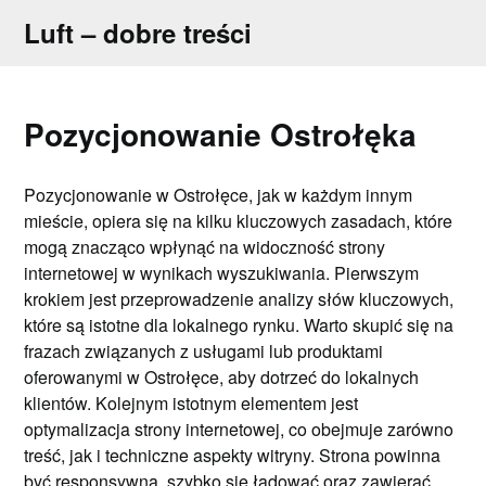
Skip
Luft – dobre treści
to
content
Pozycjonowanie Ostrołęka
Pozycjonowanie w Ostrołęce, jak w każdym innym
mieście, opiera się na kilku kluczowych zasadach, które
mogą znacząco wpłynąć na widoczność strony
internetowej w wynikach wyszukiwania. Pierwszym
krokiem jest przeprowadzenie analizy słów kluczowych,
które są istotne dla lokalnego rynku. Warto skupić się na
frazach związanych z usługami lub produktami
oferowanymi w Ostrołęce, aby dotrzeć do lokalnych
klientów. Kolejnym istotnym elementem jest
optymalizacja strony internetowej, co obejmuje zarówno
treść, jak i techniczne aspekty witryny. Strona powinna
być responsywna, szybko się ładować oraz zawierać