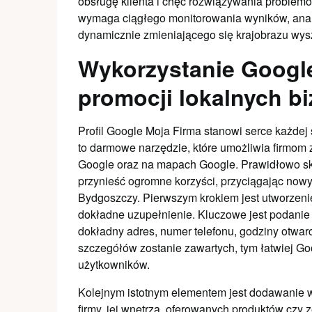
obsługę klienta i chęć rozwiązywania problem
wymaga ciągłego monitorowania wyników, anali
dynamicznie zmieniającego się krajobrazu wy
Wykorzystanie Googl
promocji lokalnych 
Profil Google Moja Firma stanowi serce każdej
to darmowe narzędzie, które umożliwia firmom 
Google oraz na mapach Google. Prawidłowo sko
przynieść ogromne korzyści, przyciągając now
Bydgoszczy. Pierwszym krokiem jest utworzenie
dokładne uzupełnienie. Kluczowe jest podanie p
dokładny adres, numer telefonu, godziny otwarci
szczegółów zostanie zawartych, tym łatwiej Go
użytkowników.
Kolejnym istotnym elementem jest dodawanie wy
firmy, jej wnętrza, oferowanych produktów czy 