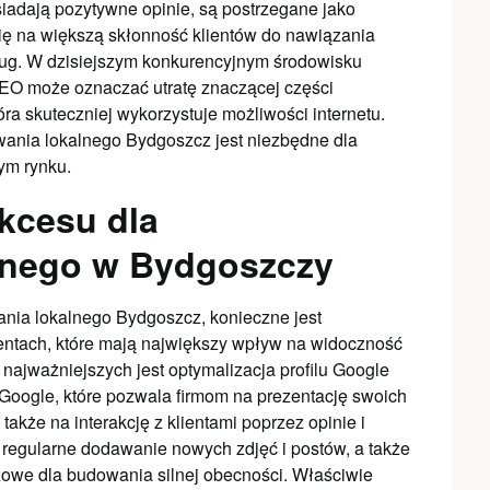
iadają pozytywne opinie, są postrzegane jako
się na większą skłonność klientów do nawiązania
ług. W dzisiejszym konkurencyjnym środowisku
EO może oznaczać utratę znaczącej części
óra skuteczniej wykorzystuje możliwości internetu.
ania lokalnego Bydgoszcz jest niezbędne dla
ym rynku.
kcesu dla
lnego w Bydgoszczy
nia lokalnego Bydgoszcz, konieczne jest
entach, które mają największy wpływ na widoczność
ajważniejszych jest optymalizacja profilu Google
 Google, które pozwala firmom na prezentację swoich
także na interakcję z klientami poprzez opinie i
u, regularne dodawanie nowych zdjęć i postów, a także
zowe dla budowania silnej obecności. Właściwie