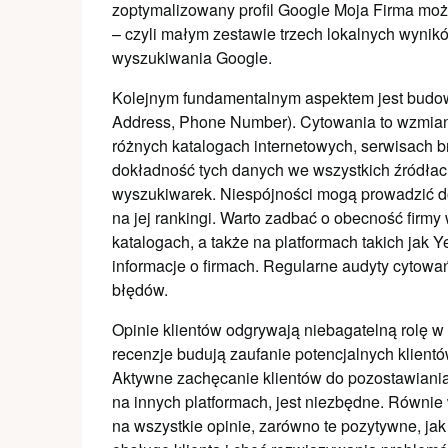
zoptymalizowany profil Google Moja Firma może
– czyli małym zestawie trzech lokalnych wyni
wyszukiwania Google.
Kolejnym fundamentalnym aspektem jest budo
Address, Phone Number). Cytowania to wzmianki
różnych katalogach internetowych, serwisach b
dokładność tych danych we wszystkich źródłac
wyszukiwarek. Niespójności mogą prowadzić do
na jej rankingi. Warto zadbać o obecność firm
katalogach, a także na platformach takich jak 
informacje o firmach. Regularne audyty cytowa
błędów.
Opinie klientów odgrywają niebagatelną rolę
recenzje budują zaufanie potencjalnych klient
Aktywne zachęcanie klientów do pozostawiania o
na innych platformach, jest niezbędne. Równie
na wszystkie opinie, zarówno te pozytywne, ja