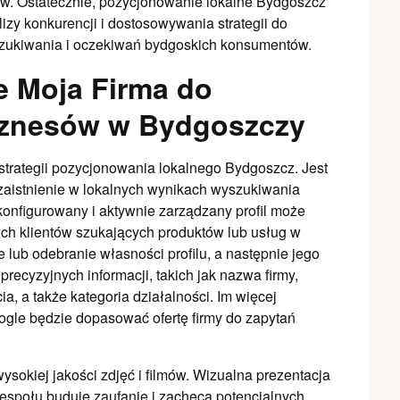
ów. Ostatecznie, pozycjonowanie lokalne Bydgoszcz
zy konkurencji i dostosowywania strategii do
szukiwania i oczekiwań bydgoskich konsumentów.
e Moja Firma do
biznesów w Bydgoszczy
 strategii pozycjonowania lokalnego Bydgoszcz. Jest
zaistnienie w lokalnych wynikach wyszukiwania
nfigurowany i aktywnie zarządzany profil może
ych klientów szukających produktów lub usług w
 lub odebranie własności profilu, a następnie jego
recyzyjnych informacji, takich jak nazwa firmy,
a, a także kategoria działalności. Im więcej
ogle będzie dopasować ofertę firmy do zapytań
sokiej jakości zdjęć i filmów. Wizualna prezentacja
zespołu buduje zaufanie i zachęca potencjalnych