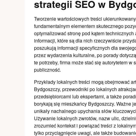
strategii SEO w Bydg
Tworzenie wartościowych treści ukierunkowany
fundamentalnym elementem skutecznego pozycjo
optymalizować stronę pod kątem technicznych
informacji, które są dla nich rzeczywiście przy
poszukują informacji specyficznych dla swojego
przez wydarzenia kulturalne, po porady dotycz
te potrzeby, firma może stać się autorytetem w
publiczność.
Przykłady lokalnych treści mogą obejmować ar
Bydgoszczy, przewodniki po lokalnych atrakcja
przedsiębiorcami lub ekspertami, a także porad
borykają się mieszkańcy Bydgoszczy. Ważne jest
unikały nachalnego upychania słów kluczowych i
Używanie lokalnych zwrotów, nazw ulic, dzie
zrozumieć kontekst i powiązać treści z lokalnym
tylko przyciągnięcie uwagi, ale także budowani