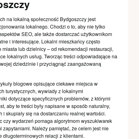
oszczy
ch na lokalną społeczność Bydgoszczy jest
nowania lokalnego. Chodzi o to, aby nie tylko
 aspektów SEO, ale także dostarczać użytkownikom
datne i interesujące. Lokalni mieszkańcy często
 miasta lub dzielnicy – od rekomendacji restauracji,
ące lokalnych usług. Tworząc treści odpowiadające na
 swojej dziedzinie i przyciągnąć zaangażowaną
tykuły blogowe opisujące ciekawe miejsca w
ch turystycznych, wywiady z lokalnymi
niki dotyczące specyficznych problemów, z którymi
, aby te treści były napisane w sposób naturalny,
 skupiały się na dostarczaniu realnej wartości.
lnic czy wydarzeń pomaga algorytmom wyszukiwarek
i zapytaniami. Należy pamiętać, że celem jest nie
e długoterminowych relacji z klientami.