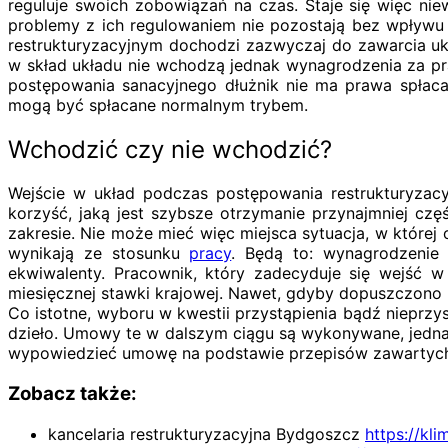
reguluje swoich zobowiązań na czas. Staje się więc ni
problemy z ich regulowaniem nie pozostają bez wpływu
restrukturyzacyjnym dochodzi zazwyczaj do zawarcia uk
w skład układu nie wchodzą jednak wynagrodzenia za pr
postępowania sanacyjnego dłużnik nie ma prawa spłac
mogą być spłacane normalnym trybem.
Wchodzić czy nie wchodzić?
Wejście w układ podczas postępowania restrukturyzac
korzyść, jaką jest szybsze otrzymanie przynajmniej c
zakresie. Nie może mieć więc miejsca sytuacja, w której
wynikają ze stosunku
pracy
. Będą to: wynagrodzenie
ekwiwalenty. Pracownik, który zadecyduje się wejść
miesięcznej stawki krajowej. Nawet, gdyby dopuszczono 
Co istotne, wyboru w kwestii przystąpienia bądź nieprz
dzieło. Umowy te w dalszym ciągu są wykonywane, jedna
wypowiedzieć umowę na podstawie przepisów zawartych
Zobacz także:
kancelaria restrukturyzacyjna Bydgoszcz
https://kl