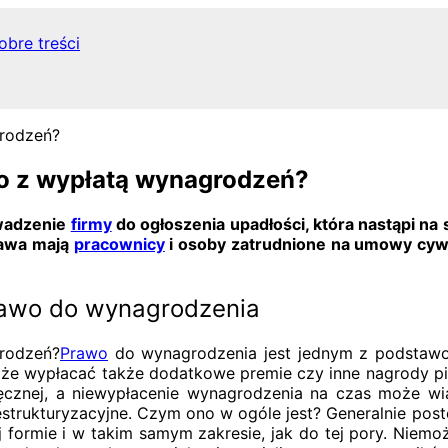
obre treści
co z wypłatą wynagrodzeń?
owadzenie
firmy
do ogłoszenia upadłości, która nastąpi na
rawa mają
pracownicy
i osoby zatrudnione na umowy cyw
rawo do wynagrodzenia
Prawo
do wynagrodzenia jest jednym z podstaw
 wypłacać także dodatkowe premie czy inne nagrody pie
cznej, a niewypłacenie wynagrodzenia na czas może wią
restrukturyzacyjne. Czym ono w ogóle jest? Generalnie pos
ej formie i w takim samym zakresie, jak do tej pory. Niem