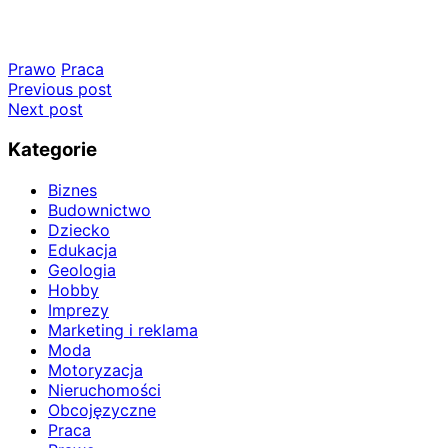
Prawo
Praca
Nawigacja
Previous post
Next post
wpisu
Kategorie
Biznes
Budownictwo
Dziecko
Edukacja
Geologia
Hobby
Imprezy
Marketing i reklama
Moda
Motoryzacja
Nieruchomości
Obcojęzyczne
Praca