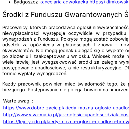
Bydgoszcz
kancelaria adwokacka
https://klimkows
Środki z Funduszu Gwarantowanych 
Pracownicy, których pracodawca ogłosił niewypłacalnoś
niewypłacalności występuje oczywiście w przypadku 
wynagrodzeń z Funduszu. Pokryte mogą zostać zobowiąza
odsetek za opóźnienia w płatnościach. I znowu – mo
ekwiwalentów. Nie mogą jednak ubiegać się o wypłatę o
po złożeniu i zaakceptowaniu wniosku. Wniosek może m
wiele łatwiej jest wyegzekwować środki za zaległe wy
postępowanie upadłościowe, a nie restrukturyzacyjne. 
formie wypłaty wynagrodzeń.
Każdy pracownik powinien mieć świadomość tego, że p
bieżącego. Postępowanie nie polega bowiem na umorzeni
Warte uwagi :
https://www.dobre-zycie.pl/kiedy-mozna-oglosic-upadlo
http://www.viva-maria.pl/jak-oglosic-upadlosc-dzialalno
https://lejery.edu.pl/kiedy-mozna-oglosic-upadlosc-firmy