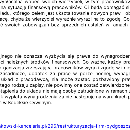
ewypłacalna wobec swoich wierzycieli, w tym pracownikó
 na sytuację finansową pracowników. Ci będą domagać si
ładu, którego celem jest ukształtowanie nowych praw i 
acę, chyba że wierzyciel wyraźnie wyrazi na to zgodę. 
ać swoich zobowiązań bez uprzednich ustaleń w ramach
yjnego nie oznacza wyzbycia się prawa do wynagrodzen
zęści należnych środków finansowych. Co ważne, każdy p
 organizacja zrzeszająca pracowników wyrazi zgodę w imie
 zasadnicze, dodatek za pracę w porze nocnej, wynagr
 w układ z pracodawcą, nie może zostać pozbawiony pr
tego rodzaju zapisy, nie powinny one zostać zatwierdzo
ystąpienia do układu nie mają osoby zatrudnione w rama
k wypłata wynagrodzenia za nie następuje na warunkach 
 w Kodeksie Cywilnym.
imkowski-kancelaria.pl/296/restrukturyzacja-firm-bydgoszc