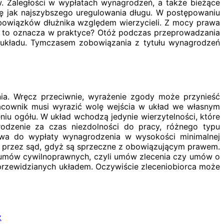
w. Zaległości w wypłatach wynagrodzeń, a także bieżące
ę jak najszybszego uregulowania długu. W postępowaniu
obowiązków dłużnika względem wierzycieli. Z mocy prawa
Co to oznacza w praktyce? Otóż podczas przeprowadzania
 układu. Tymczasem zobowiązania z tytułu wynagrodzeń
ia. Wręcz przeciwnie, wyrażenie zgody może przynieść
racownik musi wyrazić wolę wejścia w układ we własnym
niu ogółu. W układ wchodzą jedynie wierzytelności, które
odzenie za czas niezdolności do pracy, różnego typu
awa do wypłaty wynagrodzenia w wysokości minimalnej
ne przez sąd, gdyż są sprzeczne z obowiązującym prawem.
ch umów cywilnoprawnych, czyli umów zlecenia czy umów o
przewidzianych układem. Oczywiście zleceniobiorca może
z