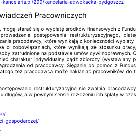
ki-kancelaria.pl/299/kancelaria-adwokacka-bydgoszcz
Świadczeń Pracowniczych
ć, mogą starać się o wypłatę środków finansowych z Fu
prowadzenia postępowania restrukturyzacyjnego, dlat
nia pracodawcy, które wynikają z konieczności wypłaty
wa o zobowiązaniach, które wynikają ze stosunku pra
soby zatrudnione na podstawie umów cywilnoprawnych. Co
ieć charakter indywidualny bądź zbiorczy (wystawiany 
nagrodzenia od pracodawcy. Sięganie po pomoc z Fundus
Dlatego też pracodawca może nakłaniać pracowników do te
ostępowanie restrukturyzacyjne nie zwalnia pracodawcy
u długów, a w pewnym sensie rozłożeniu ich spłaty w cza
sc/
sci-gospodarczej/
/