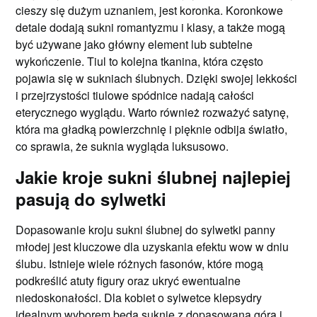
cieszy się dużym uznaniem, jest koronka. Koronkowe
detale dodają sukni romantyzmu i klasy, a także mogą
być używane jako główny element lub subtelne
wykończenie. Tiul to kolejna tkanina, która często
pojawia się w sukniach ślubnych. Dzięki swojej lekkości
i przejrzystości tiulowe spódnice nadają całości
eterycznego wyglądu. Warto również rozważyć satynę,
która ma gładką powierzchnię i pięknie odbija światło,
co sprawia, że suknia wygląda luksusowo.
Jakie kroje sukni ślubnej najlepiej
pasują do sylwetki
Dopasowanie kroju sukni ślubnej do sylwetki panny
młodej jest kluczowe dla uzyskania efektu wow w dniu
ślubu. Istnieje wiele różnych fasonów, które mogą
podkreślić atuty figury oraz ukryć ewentualne
niedoskonałości. Dla kobiet o sylwetce klepsydry
idealnym wyborem będą suknie z dopasowaną górą i