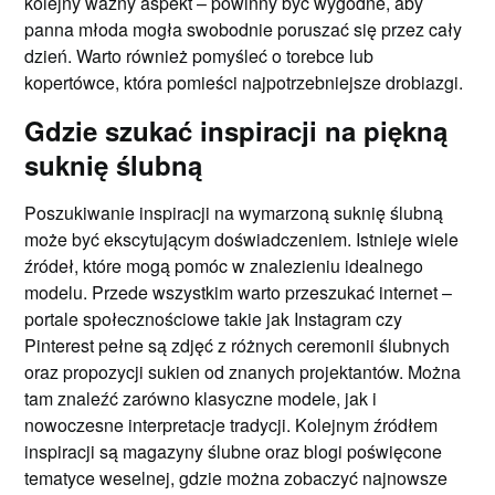
kolejny ważny aspekt – powinny być wygodne, aby
panna młoda mogła swobodnie poruszać się przez cały
dzień. Warto również pomyśleć o torebce lub
kopertówce, która pomieści najpotrzebniejsze drobiazgi.
Gdzie szukać inspiracji na piękną
suknię ślubną
Poszukiwanie inspiracji na wymarzoną suknię ślubną
może być ekscytującym doświadczeniem. Istnieje wiele
źródeł, które mogą pomóc w znalezieniu idealnego
modelu. Przede wszystkim warto przeszukać internet –
portale społecznościowe takie jak Instagram czy
Pinterest pełne są zdjęć z różnych ceremonii ślubnych
oraz propozycji sukien od znanych projektantów. Można
tam znaleźć zarówno klasyczne modele, jak i
nowoczesne interpretacje tradycji. Kolejnym źródłem
inspiracji są magazyny ślubne oraz blogi poświęcone
tematyce weselnej, gdzie można zobaczyć najnowsze