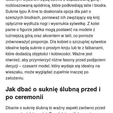
rozkloszowaną spódnicą, które podkreślają talie i biodra.
Suknie typu A-line to doskonała opcja dla pań o
szerszych biodrach, ponieważ ich zwężający się krój
optycznie wydłuża nogi i wysmukla sylwetkę. Z kolei
panie o figurze jabłka mogą postawić na modele z
luźniejszą górą oraz akcentem w talii, co pomoże
zrównoważyć proporcje. Dla kobiet o szczupłej sylwetce
idealne będą suknie o prostym kroju lub te z falbanami,
które dodadzą objętości i kobiecości. Ważne jest
również, aby przymierzyć różne fasony przed podjęciem
decyzji – czasami model, który wydaje się idealny na
wieszaku, może wyglądać zupełnie inaczej po
założeniu.
Jak dbać o suknię ślubną przed i
po ceremonii
Dbanie o suknię ślubną to ważny aspekt zarówno przed