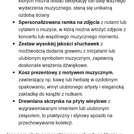
których można dodać dedykację lub datę ważnego
wydarzenia muzycznego, staną się unikalną
ozdobą ściany.
Spersonalizowana ramka na zdjęcia
z nutami lub
cytatem o muzyce, w którą można włożyć zdjęcie z
koncertu lub wspólnego muzycznego momentu.
Zestaw wysokiej jakości słuchawek
z
możliwością dodania graweru z inicjałami lub
ulubionym symbolem muzycznym, zapewnią
doskonałe wrażenia dźwiękowe.
Kosz prezentowy z motywem muzycznym
,
zawierający np. kawę lub herbatę w ozdobnym
opakowaniu, winyl ulubionego artysty i elegancką
zakładkę do książki z nutkami.
Drewniana skrzynka na płyty winylowe
z
wygrawerowanym imieniem lub ulubionym
zespołem, to praktyczny i stylowy sposób na
przechowywanie kolekcji.