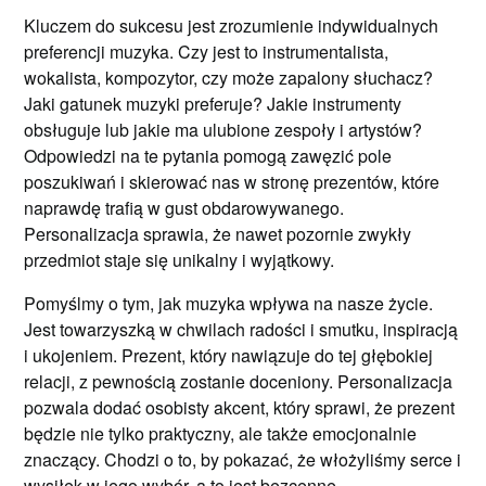
Kluczem do sukcesu jest zrozumienie indywidualnych
preferencji muzyka. Czy jest to instrumentalista,
wokalista, kompozytor, czy może zapalony słuchacz?
Jaki gatunek muzyki preferuje? Jakie instrumenty
obsługuje lub jakie ma ulubione zespoły i artystów?
Odpowiedzi na te pytania pomogą zawęzić pole
poszukiwań i skierować nas w stronę prezentów, które
naprawdę trafią w gust obdarowywanego.
Personalizacja sprawia, że nawet pozornie zwykły
przedmiot staje się unikalny i wyjątkowy.
Pomyślmy o tym, jak muzyka wpływa na nasze życie.
Jest towarzyszką w chwilach radości i smutku, inspiracją
i ukojeniem. Prezent, który nawiązuje do tej głębokiej
relacji, z pewnością zostanie doceniony. Personalizacja
pozwala dodać osobisty akcent, który sprawi, że prezent
będzie nie tylko praktyczny, ale także emocjonalnie
znaczący. Chodzi o to, by pokazać, że włożyliśmy serce i
wysiłek w jego wybór, a to jest bezcenne.