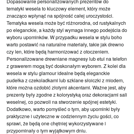
Dopasowanie personalizowanych prezentów do
tematyki wesela to kluczowy element, który może
znacząco wpłynąć na spójność całej uroczystości.
Tematyka wesela może być różnorodna, od rustykalnych
po eleganckie, a każdy styl wymaga innego podejścia do
wyboru upominków. W przypadku wesela w stylu boho
warto postawić na naturalne materiały, takie jak drewno
czy len, które będą harmonizować z otoczeniem.
Personalizowane drewniane magnesy lub etui na telefon
z grawerem mogą być doskonałym wyborem. Z kolei dla
wesela w stylu glamour idealne będą eleganckie
pudełka z czekoladkami lub szklane słoiczki z miodem,
które można ozdobić złotymi akcentami. Ważne jest, aby
prezenty były zgodne z kolorystyką oraz dekoracjami sali
weselnej, co pozwoli na stworzenie spójnej estetyki.
Dodatkowo, warto pomyśleć o tym, aby upominki były
praktyczne i użyteczne w codziennym życiu gości, co
sprawi, że będą one chętniej wykorzystywane i
przypominały o tym wyjątkowym dniu.