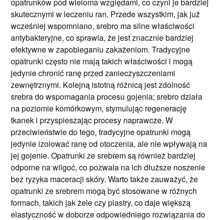
opatrunków pod wieloma względami, co czyni je bardziej
skutecznymi w leczeniu ran. Przede wszystkim, jak już
wcześniej wspomniano, srebro ma silne właściwości
antybakteryjne, co sprawia, że jest znacznie bardziej
efektywne w zapobieganiu zakażeniom. Tradycyjne
opatrunki często nie mają takich właściwości i mogą
jedynie chronić ranę przed zanieczyszczeniami
zewnętrznymi. Kolejną istotną różnicą jest zdolność
srebra do wspomagania procesu gojenia; srebro działa
na poziomie komórkowym, stymulując regenerację
tkanek i przyspieszając procesy naprawcze. W
przeciwieństwie do tego, tradycyjne opatrunki mogą
jedynie izolować ranę od otoczenia, ale nie wpływają na
jej gojenie. Opatrunki ze srebrem są również bardziej
odporne na wilgoć, co pozwala na ich dłuższe noszenie
bez ryzyka maceracji skóry. Warto także zauważyć, że
opatrunki ze srebrem mogą być stosowane w różnych
formach, takich jak żele czy plastry, co daje większą
elastyczność w doborze odpowiedniego rozwiązania do