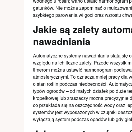
wodnego u roślin; warto ustalić harmonogram
gatunków. Nie można zapominać o mulczowaniu
szybkiego parowania wilgoci oraz wzrostu ch
Jakie są zalety auto
nawadniania
Automatyczne systemy nawadniania stają się c
względu na ich liczne zalety. Przede wszystki
timerom można ustawić harmonogram podlewani
atmosferycznymi. To oznacza mniej pracy dla 
o stan roślin podczas nieobecności. Automat
typów ogrodów – od małych działek po duże ter
kropelkowej lub zraszaczy można precyzyjnie d
co przekłada się na oszczędność wody oraz l
systemów jest wyposażonych w czujniki deszczu
wyłączają system podczas opadów lub gdy gleb