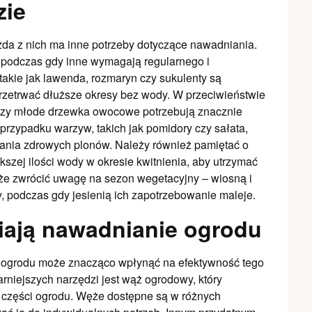
zie
żda z nich ma inne potrzeby dotyczące nawadniania.
, podczas gdy inne wymagają regularnego i
takie jak lawenda, rozmaryn czy sukulenty są
zetrwać dłuższe okresy bez wody. W przeciwieństwie
ie czy młode drzewka owocowe potrzebują znacznie
 przypadku warzyw, takich jak pomidory czy sałata,
kania zdrowych plonów. Należy również pamiętać o
szej ilości wody w okresie kwitnienia, aby utrzymać
kże zwrócić uwagę na sezon wegetacyjny – wiosną i
y, podczas gdy jesienią ich zapotrzebowanie maleje.
wiają nawadnianie ogrodu
 ogrodu może znacząco wpłynąć na efektywność tego
rniejszych narzędzi jest wąż ogrodowy, który
 części ogrodu. Węże dostępne są w różnych