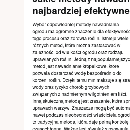
najbardziej efektywne
Wybór odpowiedniej metody nawadniania
ogrodu ma ogromne znaczenie dla efektywnośc
tego procesu oraz zdrowia roślin. Istnieje wiele
różnych metod, które można zastosować w
zależności od wielkości ogrodu oraz rodzaju
uprawianych roślin. Jedną z najpopularniejszy
metod jest nawadnianie kropelkowe, które
pozwala dostarczać wodę bezpośrednio do
korzeni roślin. Dzięki temu minimalizuje się stra
wody oraz ryzyko chorób grzybowych
związanych z nadmiernym wilgotnieniem liści.
Inną skuteczną metodą jest zraszanie, które s
uprawach warzyw. Zraszacze mogą być automa
nawet podczas nieobecności właściciela ogro
to tradycyjna metoda, która daje pełną kontrol
czasochłonna. Ważne jest również stosowanie 