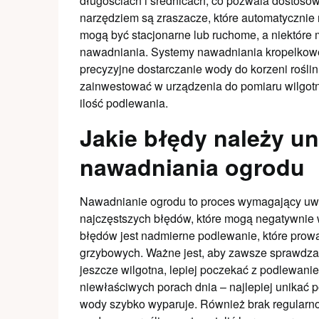
długościach i średnicach, co pozwala dostoso
narzędziem są zraszacze, które automatycznie
mogą być stacjonarne lub ruchome, a niektóre
nawadniania. Systemy nawadniania kropelkowe
precyzyjne dostarczanie wody do korzeni roślin
zainwestować w urządzenia do pomiaru wilgotno
ilość podlewania.
Jakie błędy należy u
nawadniania ogrodu
Nawadnianie ogrodu to proces wymagający uwa
najczęstszych błędów, które mogą negatywnie 
błędów jest nadmierne podlewanie, które prowa
grzybowych. Ważne jest, aby zawsze sprawdzać 
jeszcze wilgotna, lepiej poczekać z podlewan
niewłaściwych porach dnia – najlepiej unikać
wody szybko wyparuje. Również brak regularn