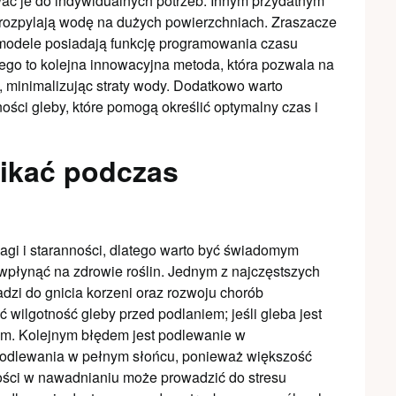
wać je do indywidualnych potrzeb. Innym przydatnym
 rozpylają wodę na dużych powierzchniach. Zraszacze
 modele posiadają funkcję programowania czasu
go to kolejna innowacyjna metoda, która pozwala na
, minimalizując straty wody. Dodatkowo warto
ści gleby, które pomogą określić optymalny czas i
nikać podczas
gi i staranności, dlatego warto być świadomym
wpłynąć na zdrowie roślin. Jednym z najczęstszych
dzi do gnicia korzeni oraz rozwoju chorób
wilgotność gleby przed podlaniem; jeśli gleba jest
iem. Kolejnym błędem jest podlewanie w
 podlewania w pełnym słońcu, ponieważ większość
ości w nawadnianiu może prowadzić do stresu