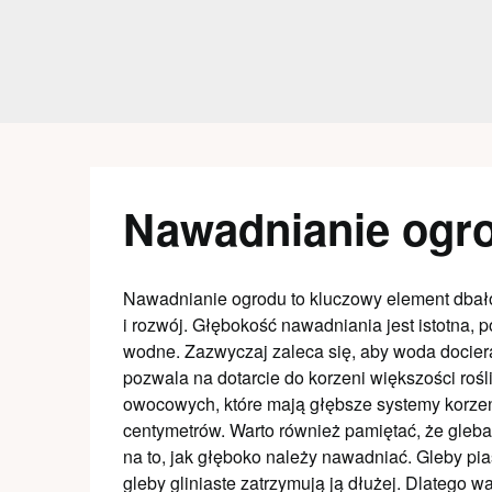
Skip
to
content
Nawadnianie ogro
Nawadnianie ogrodu to kluczowy element dbałoś
i rozwój. Głębokość nawadniania jest istotna, 
wodne. Zazwyczaj zaleca się, aby woda docier
pozwala na dotarcie do korzeni większości ro
owocowych, które mają głębsze systemy korzen
centymetrów. Warto również pamiętać, że gleb
na to, jak głęboko należy nawadniać. Gleby p
gleby gliniaste zatrzymują ją dłużej. Dlatego