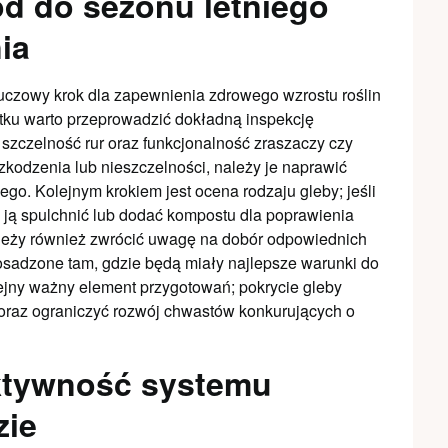
d do sezonu letniego
ia
luczowy krok dla zapewnienia zdrowego wzrostu roślin
tku warto przeprowadzić dokładną inspekcję
szczelność rur oraz funkcjonalność zraszaczy czy
zkodzenia lub nieszczelności, należy je naprawić
go. Kolejnym krokiem jest ocena rodzaju gleby; jeśli
o ją spulchnić lub dodać kompostu dla poprawienia
Należy również zwrócić uwagę na dobór odpowiednich
osadzone tam, gdzie będą miały najlepsze warunki do
ejny ważny element przygotowań; pokrycie gleby
oraz ograniczyć rozwój chwastów konkurujących o
ktywność systemu
zie