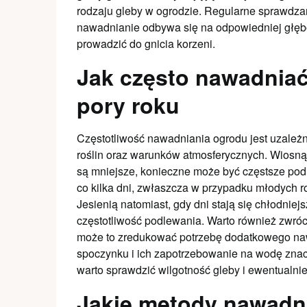
rodzaju gleby w ogrodzie. Regularne sprawdzan
nawadnianie odbywa się na odpowiedniej głębok
prowadzić do gnicia korzeni.
Jak często nawadniać
pory roku
Częstotliwość nawadniania ogrodu jest uzależn
roślin oraz warunków atmosferycznych. Wiosną 
są mniejsze, konieczne może być częstsze pod
co kilka dni, zwłaszcza w przypadku młodych ro
Jesienią natomiast, gdy dni stają się chłodniej
częstotliwość podlewania. Warto również zwróc
może to zredukować potrzebę dodatkowego nawa
spoczynku i ich zapotrzebowanie na wodę znac
warto sprawdzić wilgotność gleby i ewentualnie
Jakie metody nawadn